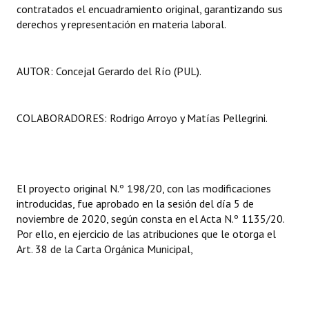
contratados el encuadramiento original, garantizando sus
Huéspedes de Honor - Registro
derechos y representación en materia laboral.
Antiguos Pobladores - Registro
AUTOR: Concejal Gerardo del Río (PUL).
Reconocimientos - Registro
Bariloche, Municipio intercultural
COLABORADORES: Rodrigo Arroyo y Matías Pellegrini.
Entrega de distinciones
REFORMA DE LA CARTA ORGÁNICA
El proyecto original N.º 198/20, con las modificaciones
introducidas, fue aprobado en la sesión del día 5 de
noviembre de 2020, según consta en el Acta N.º 1135/20.
Por ello, en ejercicio de las atribuciones que le otorga el
Art. 38 de la Carta Orgánica Municipal,