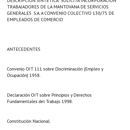
DESCRIPCIÓN SINTÉTICA: SOLICITA INCORPORACIÓN
Programas
TRABAJADORES DE LA MANTOVANA DE SERVICIOS
GENERALES S.A. A CONVENIO COLECTIVO 130/75 DE
LEGISLACIÓN
EMPLEADOS DE COMERCIO
Constitución Nacional
Constitución Provincial
ANTECEDENTES
Carta Orgánica 2007
Reglamento Interno
Convenio OIT 111 sobre Discriminación (Empleo y
Ocupación) 1958.
Digesto
Organigrama
Declaración OIT sobre Principios y Derechos
Fundamentales del Trabajo 1998.
DOCUMENTOS
Informes de Gestión
Constitución Nacional.
Proyectos Presentados