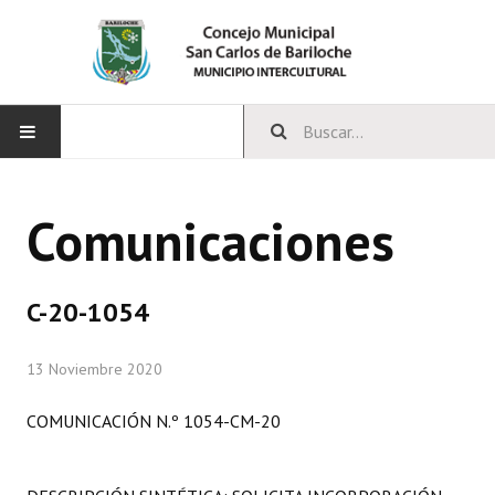
INICIO
Comunicaciones
CONCEJO
Bloques Políticos
C-20-1054
Integrantes del Concejo
13 Noviembre 2020
Comisiones Permanentes
COMUNICACIÓN N.º 1054-CM-20
Comisiones Especiales
Concejales Mandato Cumplido