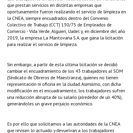
INSTITUCIONAL
que prestan servicios en distintas empresas que
oportunamente fueron realizando el servicio de limpieza en
Antiguos Pobladores
la CNEA, siempre encuadrados dentro del Convenio
Colectivo de Trabajo (CCT) 130/75 de Empleados de
Noticias Destacadas
Comercio - Vida Verde, Alguieri, Uadel y, en diciembre del año
2019, la empresa La Mantovana S.A. que gana la licitación
Registros y Distinciones
para realizar el servicio de limpieza.
Datos Históricos
Sin embargo, a partir de esta última licitación se decidió
Premio al Mérito - Registro
cambiar el encuadramiento de los 43 trabajadores al SOM
(Sindicato de Obreros de Maestranza), quienes no tienen
Audiencias Públicas - Registro
representación ni oficina en la ciudad. Asimismo, con dicha
modificación en el encuadramiento, los trabajadores sufren
Mujeres que Dejaron Huellas - Registro
una reducción abrupta de su salario (alrededor de un 40%),
Periodistas Decanos - Registro
generándoles un grave perjuicio económico.
Ciudadano Ilustre - Registro
Es por ello que solicitamos a las autoridades de la CNEA
Banca del Vecino - Registro
que revisen lo actuado y devuelvan a los trabajadores