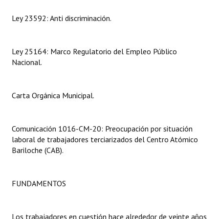
Ley 23592: Anti discriminación.
Dictámenes Asesoría Letrada
Actas de Sesión
Ley 25164: Marco Regulatorio del Empleo Público
Informes de Unidad Coordinadora
Nacional.
Ejecución Presupuestaria
Carta Orgánica Municipal.
Actas de Audiencias Públicas
NORMATIVA
Comunicación 1016-CM-20: Preocupación por situación
laboral de trabajadores terciarizados del Centro Atómico
Comunicaciones
Bariloche (CAB).
Declaraciones
FUNDAMENTOS
Resoluciones
Resoluciones de Presidencia
Los trabajadores en cuestión hace alrededor de veinte años