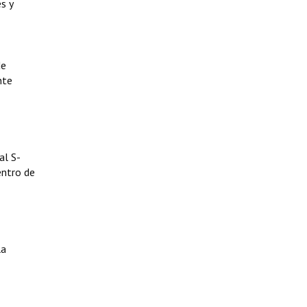
s y
de
nte
al S-
entro de
la