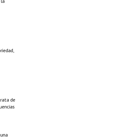
 la
riedad,
rata de
uencias
 una