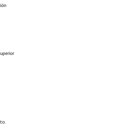
ción
uperior
to.