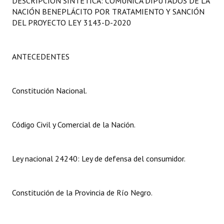
DESCRIPCIÓN SINTÉTICA: COMUNICA DIPUTADOS DE LA
Programas
NACIÓN BENEPLÁCITO POR TRATAMIENTO Y SANCIÓN
DEL PROYECTO LEY 3143-D-2020
LEGISLACIÓN
Constitución Nacional
ANTECEDENTES
Constitución Provincial
Constitución Nacional.
Carta Orgánica 2007
Reglamento Interno
Código Civil y Comercial de la Nación.
Digesto
Ley nacional 24240: Ley de defensa del consumidor.
Organigrama
DOCUMENTOS
Constitución de la Provincia de Río Negro.
Informes de Gestión
Proyectos Presentados