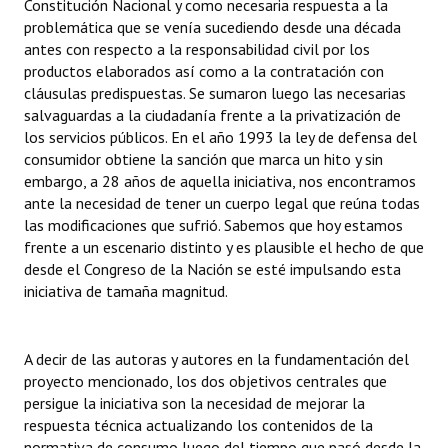
Constitución Nacional y como necesaria respuesta a la
INSTITUCIONAL
problemática que se venía sucediendo desde una década
antes con respecto a la responsabilidad civil por los
Antiguos Pobladores
productos elaborados así como a la contratación con
cláusulas predispuestas. Se sumaron luego las necesarias
Noticias Destacadas
salvaguardas a la ciudadanía frente a la privatización de
los servicios públicos. En el año 1993 la ley de defensa del
Registros y Distinciones
consumidor obtiene la sanción que marca un hito y sin
embargo, a 28 años de aquella iniciativa, nos encontramos
Datos Históricos
ante la necesidad de tener un cuerpo legal que reúna todas
Premio al Mérito - Registro
las modificaciones que sufrió. Sabemos que hoy estamos
frente a un escenario distinto y es plausible el hecho de que
Audiencias Públicas - Registro
desde el Congreso de la Nación se esté impulsando esta
iniciativa de tamaña magnitud.
Mujeres que Dejaron Huellas - Registro
Periodistas Decanos - Registro
A decir de las autoras y autores en la fundamentación del
proyecto mencionado, los dos objetivos centrales que
Ciudadano Ilustre - Registro
persigue la iniciativa son la necesidad de mejorar la
respuesta técnica actualizando los contenidos de la
Banca del Vecino - Registro
normativa de consumo luego del tiempo que pasó desde la