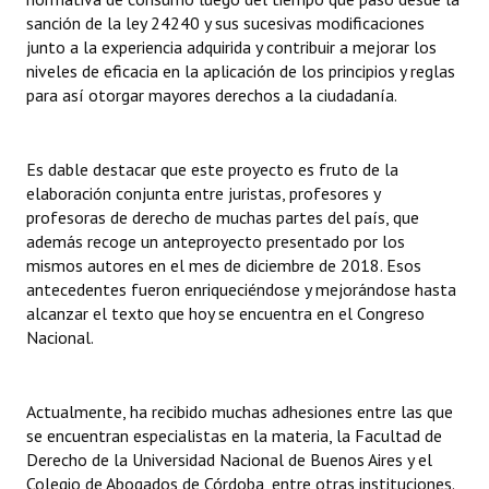
sanción de la ley 24240 y sus sucesivas modificaciones
Huéspedes de Honor - Registro
junto a la experiencia adquirida y contribuir a mejorar los
Antiguos Pobladores - Registro
niveles de eficacia en la aplicación de los principios y reglas
para así otorgar mayores derechos a la ciudadanía.
Reconocimientos - Registro
Bariloche, Municipio intercultural
Es dable destacar que este proyecto es fruto de la
elaboración conjunta entre juristas, profesores y
Entrega de distinciones
profesoras de derecho de muchas partes del país, que
además recoge un anteproyecto presentado por los
REFORMA DE LA CARTA ORGÁNICA
mismos autores en el mes de diciembre de 2018. Esos
antecedentes fueron enriqueciéndose y mejorándose hasta
alcanzar el texto que hoy se encuentra en el Congreso
Nacional.
Actualmente, ha recibido muchas adhesiones entre las que
se encuentran especialistas en la materia, la Facultad de
Derecho de la Universidad Nacional de Buenos Aires y el
Colegio de Abogados de Córdoba, entre otras instituciones.