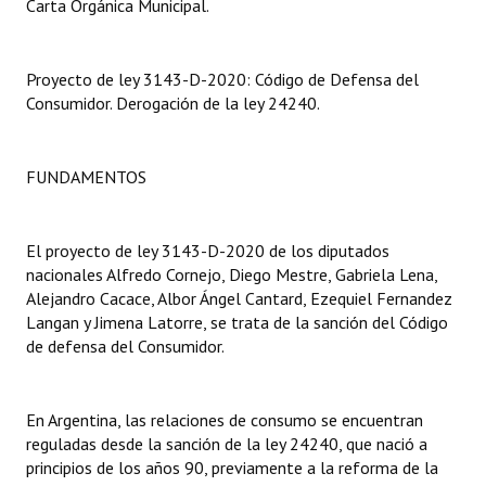
Carta Orgánica Municipal.
Dictámenes Asesoría Letrada
Proyecto de ley 3143-D-2020: Código de Defensa del
Actas de Sesión
Consumidor. Derogación de la ley 24240.
Informes de Unidad Coordinadora
FUNDAMENTOS
Ejecución Presupuestaria
Actas de Audiencias Públicas
El proyecto de ley 3143-D-2020 de los diputados
NORMATIVA
nacionales Alfredo Cornejo, Diego Mestre, Gabriela Lena,
Alejandro Cacace, Albor Ángel Cantard, Ezequiel Fernandez
Comunicaciones
Langan y Jimena Latorre, se trata de la sanción del Código
de defensa del Consumidor.
Declaraciones
Resoluciones
En Argentina, las relaciones de consumo se encuentran
reguladas desde la sanción de la ley 24240, que nació a
Resoluciones de Presidencia
principios de los años 90, previamente a la reforma de la