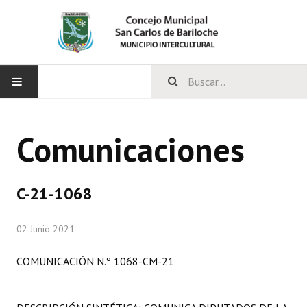
INICIO
Comunicaciones
CONCEJO
Bloques Políticos
C-21-1068
Integrantes del Concejo
02 Junio 2021
Comisiones Permanentes
COMUNICACIÓN N.º 1068-CM-21
Comisiones Especiales
Concejales Mandato Cumplido