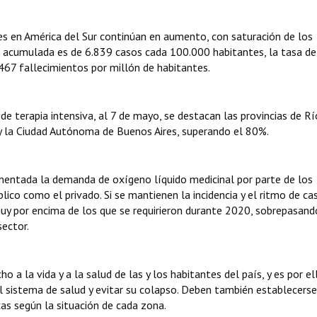
ses en América del Sur continúan en aumento, con saturación de los
cia acumulada es de 6.839 casos cada 100.000 habitantes, la tasa de
467 fallecimientos por millón de habitantes.
 terapia intensiva, al 7 de mayo, se destacan las provincias de Rí
 y la Ciudad Autónoma de Buenos Aires, superando el 80%.
mentada la demanda de oxígeno líquido medicinal por parte de los
lico como el privado. Si se mantienen la incidencia y el ritmo de ca
muy por encima de los que se requirieron durante 2020, sobrepasand
ector.
o a la vida y a la salud de las y los habitantes del país, y es por e
el sistema de salud y evitar su colapso. Deben también establecerse
as según la situación de cada zona.