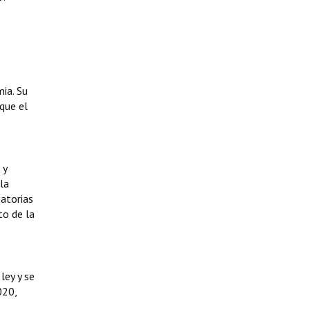
ia. Su
que el
 y
la
patorias
to de la
ley y se
020,