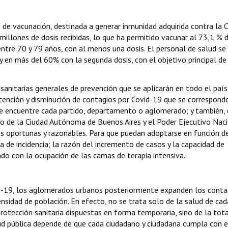
de vacunación, destinada a generar inmunidad adquirida contra la C
 millones de dosis recibidas, lo que ha permitido vacunar al 73,1 % 
ntre 70 y 79 años, con al menos una dosis. El personal de salud se
 en más del 60% con la segunda dosis, con el objetivo principal de
sanitarias generales de prevención que se aplicarán en todo el país,
ontención y disminución de contagios por Covid-19 que se correspond
e se encuentre cada partido, departamento o aglomerado; y también, 
o de la Ciudad Autónoma de Buenos Aires y el Poder Ejecutivo Naci
es oportunas y razonables. Para que puedan adoptarse en función d
sa de incidencia; la razón del incremento de casos y la capacidad de
do con la ocupación de las camas de terapia intensiva.
id-19, los aglomerados urbanos posteriormente expanden los conta
sidad de población. En efecto, no se trata solo de la salud de cad
rotección sanitaria dispuestas en forma temporaria, sino de la tot
lud pública depende de que cada ciudadano y ciudadana cumpla con e