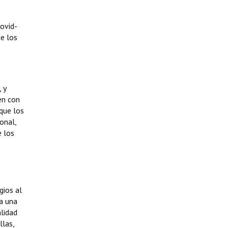
ovid-
de los
 y
en con
que los
onal,
e los
gios al
a una
alidad
llas,