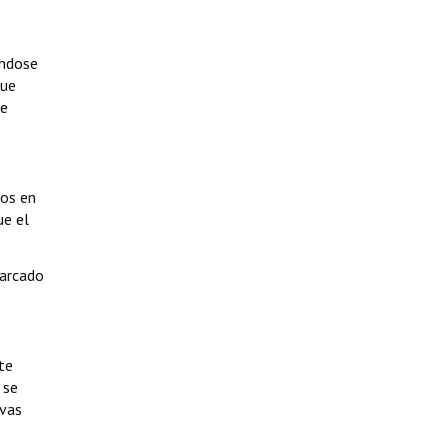
éndose
que
se
cos en
ue el
marcado
te
 se
evas