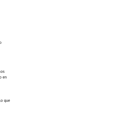
o
sos
o en
llo que