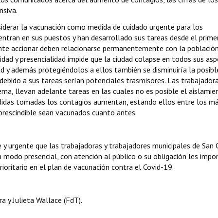
nsiva.
siderar la vacunación como medida de cuidado urgente para los
entran en sus puestos y han desarrollado sus tareas desde el prime
ante accionar deben relacionarse permanentemente con la población
vidad y presencialidad impide que la ciudad colapse en todos sus asp
ad y además protegiéndolos a ellos también se disminuiría la posibl
 debido a sus tareas serían potenciales trasmisores. Las trabajadora
ema, llevan adelante tareas en las cuales no es posible el aislamien
edidas tomadas los contagios aumentan, estando ellos entre los m
mprescindible sean vacunados cuanto antes.
y urgente que las trabajadoras y trabajadores municipales de San 
en modo presencial, con atención al público o su obligación les imp
rioritario en el plan de vacunación contra el Covid-19.
 y Julieta Wallace (FdT).