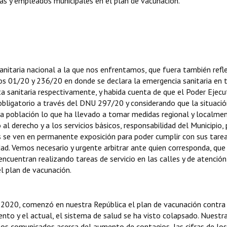
das y empleados municipales en el plan de vacunación.
anitaria nacional a la que nos enfrentamos, que fuera también refl
tos 01/20 y 236/20 en donde se declara la emergencia sanitaria en 
rta sanitaria respectivamente, y habida cuenta de que el Poder Ejecu
 obligatorio a través del DNU 297/20 y considerando que la situaci
a la población lo que ha llevado a tomar medidas regional y localme
al derecho y a los servicios básicos, responsabilidad del Municipio, 
 se ven en permanente exposición para poder cumplir con sus tarea
ad. Vemos necesario y urgente arbitrar ante quien corresponda, que
ncuentran realizando tareas de servicio en las calles y de atención
l plan de vacunación.
2020, comenzó en nuestra República el plan de vacunación contra
to y el actual, el sistema de salud se ha visto colapsado. Nuestr
s comunicados acerca del aumento de contagios, las cifras de los