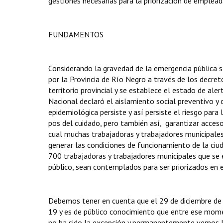
gestiones necesarias para la priorización de emplea
FUNDAMENTOS
Considerando la gravedad de la emergencia pública s
por la Provincia de Río Negro a través de los decre
territorio provincial y se establece el estado de ale
Nacional declaró el aislamiento social preventivo y
epidemiológica persiste y así persiste el riesgo par
pos del cuidado, pero también así, garantizar acceso 
cual muchas trabajadoras y trabajadores municipales
generar las condiciones de funcionamiento de la ciud
700 trabajadoras y trabajadores municipales que se e
público, sean contemplados para ser priorizados en e
Debemos tener en cuenta que el 29 de diciembre de 
19 y es de público conocimiento que entre ese momen
no ha sido la excepción y permanentemente vemos lo