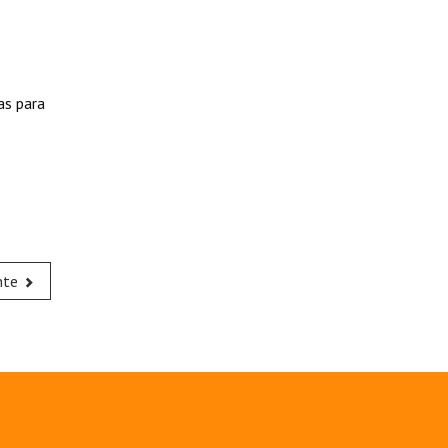
as para
nte