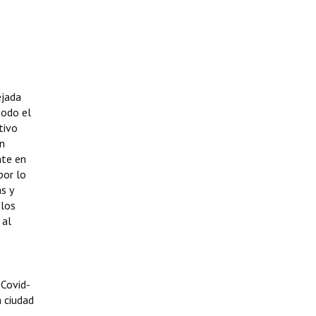
ejada
todo el
tivo
ón
nte en
por lo
s y
 los
 al
 Covid-
a ciudad