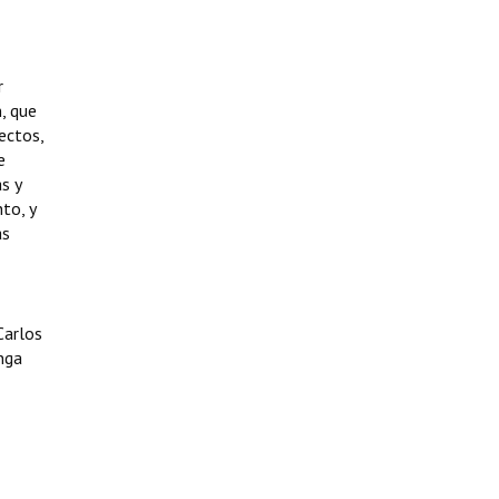
r
, que
ectos,
e
s y
to, y
ás
Carlos
onga