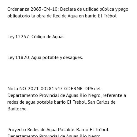
INSTITUCIONAL
Ordenanza 2063-CM-10: Declara de utilidad pública y pago
obligatorio la obra de Red de Agua en barrio El Trébol.
Antiguos Pobladores
Noticias Destacadas
Ley 12257: Código de Aguas.
Registros y Distinciones
Datos Históricos
Ley 11820: Agua potable y desagües.
Premio al Mérito - Registro
Audiencias Públicas - Registro
Nota NO-2021-00281547-GDERNR-DPA del
Mujeres que Dejaron Huellas - Registro
Departamento Provincial de Aguas Río Negro, referente a
redes de agua potable barrio El Trébol, San Carlos de
Periodistas Decanos - Registro
Bariloche.
Ciudadano Ilustre - Registro
Proyecto Redes de Agua Potable. Barrio El Trébol.
Banca del Vecino - Registro
Departamento Provincial de Aguas Río Negro.