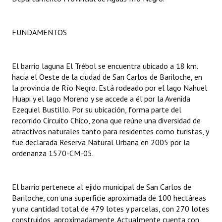
Huéspedes de Honor - Registro
Antiguos Pobladores - Registro
FUNDAMENTOS
Reconocimientos - Registro
El barrio laguna El Trébol se encuentra ubicado a 18 km.
Bariloche, Municipio intercultural
hacia el Oeste de la ciudad de San Carlos de Bariloche, en
la provincia de Río Negro. Está rodeado por el lago Nahuel
Entrega de distinciones
Huapi y el lago Moreno y se accede a él por la Avenida
Ezequiel Bustillo. Por su ubicación, forma parte del
REFORMA DE LA CARTA ORGÁNICA
recorrido Circuito Chico, zona que reúne una diversidad de
atractivos naturales tanto para residentes como turistas, y
fue declarada Reserva Natural Urbana en 2005 por la
ordenanza 1570-CM-05.
El barrio pertenece al ejido municipal de San Carlos de
Bariloche, con una superficie aproximada de 100 hectáreas
y una cantidad total de 479 lotes y parcelas, con 270 lotes
construidos, aproximadamente. Actualmente cuenta con