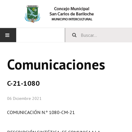
INICIO
Comunicaciones
CONCEJO
Bloques Políticos
C-21-1080
Integrantes del Concejo
06 Diciembre 2021
Comisiones Permanentes
COMUNICACIÓN N.º 1080-CM-21
Comisiones Especiales
Concejales Mandato Cumplido