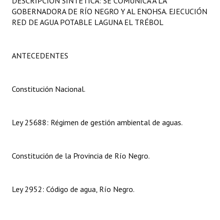
DESCRIPCIÓN SINTÉTICA: SE COMUNICA A LA
Programas
GOBERNADORA DE RÍO NEGRO Y AL ENOHSA. EJECUCIÓN
RED DE AGUA POTABLE LAGUNA EL TRÉBOL
LEGISLACIÓN
Constitución Nacional
ANTECEDENTES
Constitución Provincial
Constitución Nacional.
Carta Orgánica 2007
Reglamento Interno
Ley 25688: Régimen de gestión ambiental de aguas.
Digesto
Constitución de la Provincia de Río Negro.
Organigrama
DOCUMENTOS
Ley 2952: Código de agua, Río Negro.
Informes de Gestión
Proyectos Presentados