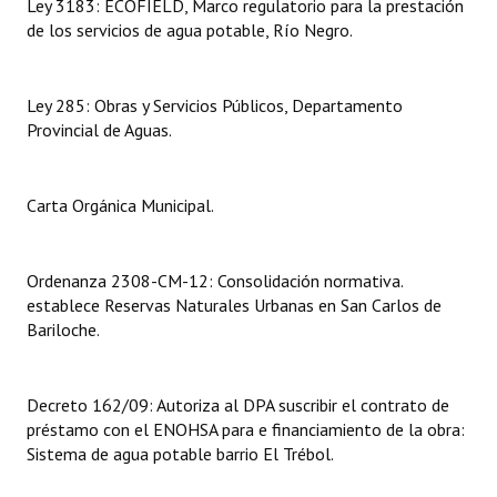
Ley 3183: ECOFIELD, Marco regulatorio para la prestación
de los servicios de agua potable, Río Negro.
Dictámenes Asesoría Letrada
Actas de Sesión
Ley 285: Obras y Servicios Públicos, Departamento
Provincial de Aguas.
Informes de Unidad Coordinadora
Ejecución Presupuestaria
Carta Orgánica Municipal.
Actas de Audiencias Públicas
NORMATIVA
Ordenanza 2308-CM-12: Consolidación normativa.
establece Reservas Naturales Urbanas en San Carlos de
Comunicaciones
Bariloche.
Declaraciones
Decreto 162/09: Autoriza al DPA suscribir el contrato de
Resoluciones
préstamo con el ENOHSA para e financiamiento de la obra:
Sistema de agua potable barrio El Trébol.
Resoluciones de Presidencia