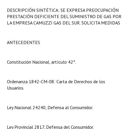
Programas
DESCRIPCIÓN SINTÉTICA: SE EXPRESA PREOCUPACIÓN
PRESTACIÓN DEFICIENTE DEL SUMINISTRO DE GAS POR
LEGISLACIÓN
LA EMPRESA CAMUZZI GAS DEL SUR. SOLICITA MEDIDAS
Constitución Nacional
ANTECEDENTES
Constitución Provincial
Carta Orgánica 2007
Constitución Nacional, artículo 42°.
Reglamento Interno
Digesto
Ordenanza 1842-CM-08: Carta de Derechos de los
Usuarios.
Organigrama
DOCUMENTOS
Ley Nacional 24240, Defensa al Consumidor.
Informes de Gestión
Ley Provincial 2817, Defensa del Consumidor.
Proyectos Presentados