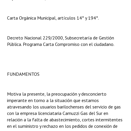
Dictámenes Asesoría Letrada
Carta Orgánica Municipal, artículos 14° y 194°.
Actas de Sesión
Informes de Unidad Coordinadora
Decreto Nacional 229/2000, Subsecretaría de Gestión
Pública. Programa Carta Compromiso con el ciudadano.
Ejecución Presupuestaria
Actas de Audiencias Públicas
NORMATIVA
FUNDAMENTOS
Comunicaciones
Motiva la presente, la preocupación y desconcierto
Declaraciones
imperante en torno a la situación que estamos
atravesando los usuarios barilochenses del servicio de gas
Resoluciones
con la empresa licenciataria Camuzzi Gas del Sur en
relación a la falta de abastecimiento, cortes intermitentes
Resoluciones de Presidencia
en el suministro y rechazo en los pedidos de conexión de