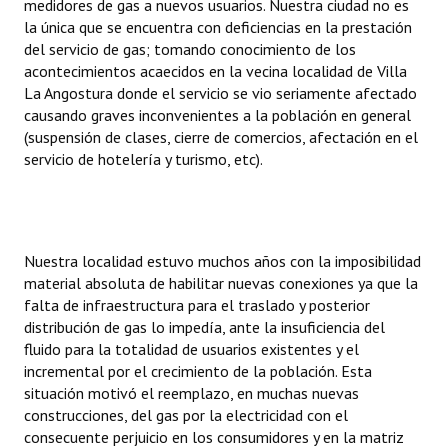
medidores de gas a nuevos usuarios. Nuestra ciudad no es
INSTITUCIONAL
la única que se encuentra con deficiencias en la prestación
del servicio de gas; tomando conocimiento de los
Antiguos Pobladores
acontecimientos acaecidos en la vecina localidad de Villa
La Angostura donde el servicio se vio seriamente afectado
Noticias Destacadas
causando graves inconvenientes a la población en general
(suspensión de clases, cierre de comercios, afectación en el
Registros y Distinciones
servicio de hotelería y turismo, etc).
Datos Históricos
Premio al Mérito - Registro
Nuestra localidad estuvo muchos años con la imposibilidad
Audiencias Públicas - Registro
material absoluta de habilitar nuevas conexiones ya que la
falta de infraestructura para el traslado y posterior
Mujeres que Dejaron Huellas - Registro
distribución de gas lo impedía, ante la insuficiencia del
Periodistas Decanos - Registro
fluido para la totalidad de usuarios existentes y el
incremental por el crecimiento de la población. Esta
Ciudadano Ilustre - Registro
situación motivó el reemplazo, en muchas nuevas
construcciones, del gas por la electricidad con el
Banca del Vecino - Registro
consecuente perjuicio en los consumidores y en la matriz