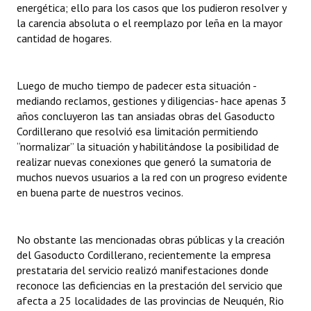
energética; ello para los casos que los pudieron resolver y
Huéspedes de Honor - Registro
la carencia absoluta o el reemplazo por leña en la mayor
cantidad de hogares.
Antiguos Pobladores - Registro
Reconocimientos - Registro
Luego de mucho tiempo de padecer esta situación -
Bariloche, Municipio intercultural
mediando reclamos, gestiones y diligencias- hace apenas 3
años concluyeron las tan ansiadas obras del Gasoducto
Entrega de distinciones
Cordillerano que resolvió esa limitación permitiendo
“normalizar” la situación y habilitándose la posibilidad de
REFORMA DE LA CARTA ORGÁNICA
realizar nuevas conexiones que generó la sumatoria de
muchos nuevos usuarios a la red con un progreso evidente
en buena parte de nuestros vecinos.
No obstante las mencionadas obras públicas y la creación
del Gasoducto Cordillerano, recientemente la empresa
prestataria del servicio realizó manifestaciones donde
reconoce las deficiencias en la prestación del servicio que
afecta a 25 localidades de las provincias de Neuquén, Rio