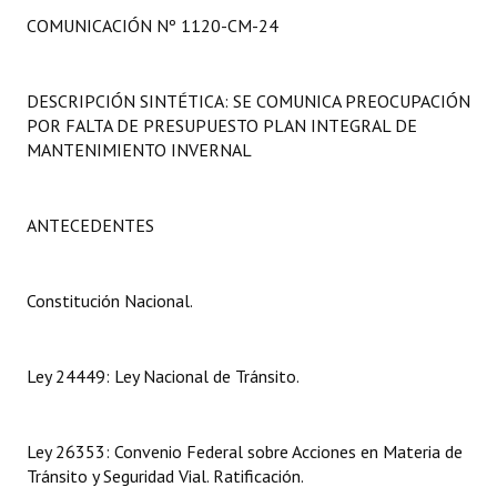
Programas
COMUNICACIÓN Nº 1120-CM-24
LEGISLACIÓN
DESCRIPCIÓN SINTÉTICA: SE COMUNICA PREOCUPACIÓN
Constitución Nacional
POR FALTA DE PRESUPUESTO PLAN INTEGRAL DE
MANTENIMIENTO INVERNAL
Constitución Provincial
Carta Orgánica 2007
ANTECEDENTES
Reglamento Interno
Constitución Nacional.
Digesto
Organigrama
Ley 24449: Ley Nacional de Tránsito.
DOCUMENTOS
Ley 26353: Convenio Federal sobre Acciones en Materia de
Informes de Gestión
Tránsito y Seguridad Vial. Ratificación.
Proyectos Presentados