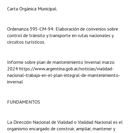
INSTITUCIONAL
Carta Orgánica Municipal.
Antiguos Pobladores
Ordenanza 395-CM-94: Elaboración de convenios sobre
Noticias Destacadas
control de tránsito y transporte en rutas nacionales y
circuitos turísticos.
Registros y Distinciones
Datos Históricos
Informe sobre plan de mantenimiento Invernal marzo
Premio al Mérito - Registro
2024 https://www.argentina.gob.ar/noticias/vialidad-
nacional-trabaja-en-el-plan-integral-de-mantenimiento-
Audiencias Públicas - Registro
invernal
Mujeres que Dejaron Huellas - Registro
FUNDAMENTOS
Periodistas Decanos - Registro
Ciudadano Ilustre - Registro
La Dirección Nacional de Vialidad o Vialidad Nacional es el
Banca del Vecino - Registro
organismo encargado de construir, ampliar, mantener y