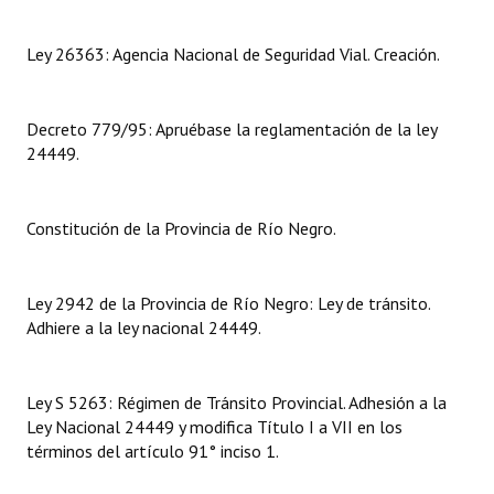
Dictámenes Asesoría Letrada
Ley 26363: Agencia Nacional de Seguridad Vial. Creación.
Actas de Sesión
Decreto 779/95: Apruébase la reglamentación de la ley
Informes de Unidad Coordinadora
24449.
Ejecución Presupuestaria
Actas de Audiencias Públicas
Constitución de la Provincia de Río Negro.
NORMATIVA
Ley 2942 de la Provincia de Río Negro: Ley de tránsito.
Comunicaciones
Adhiere a la ley nacional 24449.
Declaraciones
Ley S 5263: Régimen de Tránsito Provincial. Adhesión a la
Resoluciones
Ley Nacional 24449 y modifica Título I a VII en los
términos del artículo 91° inciso 1.
Resoluciones de Presidencia