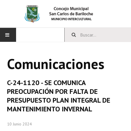
INICIO
Comunicaciones
CONCEJO
Bloques Políticos
C-24-1120 - SE COMUNICA
Integrantes del Concejo
PREOCUPACIÓN POR FALTA DE
PRESUPUESTO PLAN INTEGRAL DE
Comisiones Permanentes
MANTENIMIENTO INVERNAL
Comisiones Especiales
10 Junio 2024
Concejales Mandato Cumplido