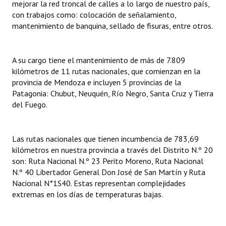
mejorar la red troncal de calles a lo largo de nuestro país,
Huéspedes de Honor - Registro
con trabajos como: colocación de señalamiento,
mantenimiento de banquina, sellado de fisuras, entre otros.
Antiguos Pobladores - Registro
Reconocimientos - Registro
A su cargo tiene el mantenimiento de más de 7.809
kilómetros de 11 rutas nacionales, que comienzan en la
Bariloche, Municipio intercultural
provincia de Mendoza e incluyen 5 provincias de la
Entrega de distinciones
Patagonia: Chubut, Neuquén, Río Negro, Santa Cruz y Tierra
del Fuego.
REFORMA DE LA CARTA ORGÁNICA
Las rutas nacionales que tienen incumbencia de 783,69
kilómetros en nuestra provincia a través del Distrito N.º 20
son: Ruta Nacional N.º 23 Perito Moreno, Ruta Nacional
N.º 40 Libertador General Don José de San Martín y Ruta
Nacional N°1S40. Estas representan complejidades
extremas en los días de temperaturas bajas.