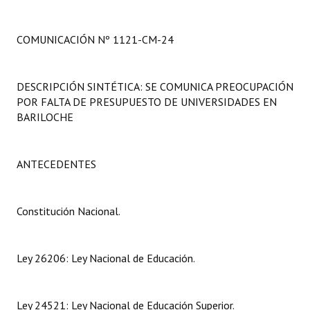
Programas
COMUNICACIÓN Nº 1121-CM-24
LEGISLACIÓN
Constitución Nacional
DESCRIPCIÓN SINTÉTICA: SE COMUNICA PREOCUPACIÓN
POR FALTA DE PRESUPUESTO DE UNIVERSIDADES EN
Constitución Provincial
BARILOCHE
Carta Orgánica 2007
Reglamento Interno
ANTECEDENTES
Digesto
Constitución Nacional.
Organigrama
DOCUMENTOS
Ley 26206: Ley Nacional de Educación.
Informes de Gestión
Ley 24521: Ley Nacional de Educación Superior.
Proyectos Presentados