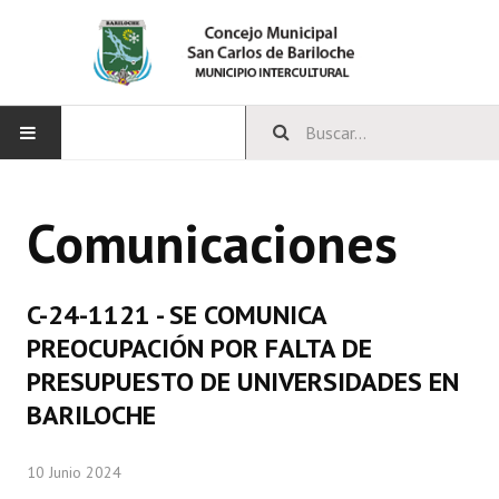
INICIO
Comunicaciones
CONCEJO
Bloques Políticos
C-24-1121 - SE COMUNICA
Integrantes del Concejo
PREOCUPACIÓN POR FALTA DE
PRESUPUESTO DE UNIVERSIDADES EN
Comisiones Permanentes
BARILOCHE
Comisiones Especiales
10 Junio 2024
Concejales Mandato Cumplido