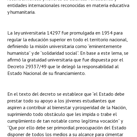
INSTITUCIONAL
entidades internacionales reconocidas en materia educativa
y humanitaria.
Antiguos Pobladores
Noticias Destacadas
La ley universitaria 14297 fue promulgada en 1954 para
regular la educación superior en todo el territorio nacional,
Registros y Distinciones
definiendo la misión universitaria como “eminentemente
humanista” y de “solidaridad social”. En base a este lema, se
Datos Históricos
afirmó la gratuidad universitaria que fue dispuesta por el
Decreto 29337/49 que le delegó la responsabilidad al
Premio al Mérito - Registro
Estado Nacional de su financiamiento.
Audiencias Públicas - Registro
Mujeres que Dejaron Huellas - Registro
En el texto del decreto se establece que “el Estado debe
prestar todo su apoyo a los jóvenes estudiantes que
Periodistas Decanos - Registro
aspiren a contribuir al bienestar y prosperidad de la Nación,
suprimiendo todo obstáculo que les impida o trabe el
Ciudadano Ilustre - Registro
cumplimiento de tan notable como legítima vocación” y
“Que por ello debe ser primordial preocupación del Estado
Banca del Vecino - Registro
disponer de todos los medios a su alcance para cimentar