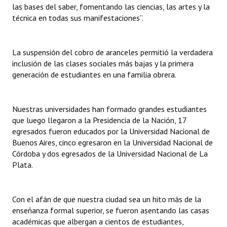
las bases del saber, fomentando las ciencias, las artes y la
Huéspedes de Honor - Registro
técnica en todas sus manifestaciones”.
Antiguos Pobladores - Registro
La suspensión del cobro de aranceles permitió la verdadera
Reconocimientos - Registro
inclusión de las clases sociales más bajas y la primera
Bariloche, Municipio intercultural
generación de estudiantes en una familia obrera.
Entrega de distinciones
Nuestras universidades han formado grandes estudiantes
REFORMA DE LA CARTA ORGÁNICA
que luego llegaron a la Presidencia de la Nación, 17
egresados fueron educados por la Universidad Nacional de
Buenos Aires, cinco egresaron en la Universidad Nacional de
Córdoba y dos egresados de la Universidad Nacional de La
Plata.
Con el afán de que nuestra ciudad sea un hito más de la
enseñanza formal superior, se fueron asentando las casas
académicas que albergan a cientos de estudiantes,