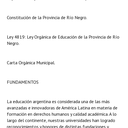
Dictámenes Asesoría Letrada
Constitución de la Provincia de Río Negro.
Actas de Sesión
Informes de Unidad Coordinadora
Ley 4819: Ley Orgánica de Educación de la Provincia de Río
Negro.
Ejecución Presupuestaria
Actas de Audiencias Públicas
Carta Orgánica Municipal.
NORMATIVA
FUNDAMENTOS
Comunicaciones
Declaraciones
La educación argentina es considerada una de las más
avanzadas e innovadoras de América Latina en materia de
Resoluciones
formación en derechos humanos y calidad académica. A lo
Resoluciones de Presidencia
largo del continente, nuestras universidades han logrado
reconocimientos y honores de distintas fundaciones y