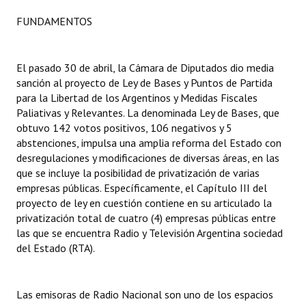
FUNDAMENTOS
Dictámenes Asesoría Letrada
Actas de Sesión
El pasado 30 de abril, la Cámara de Diputados dio media
sanción al proyecto de Ley de Bases y Puntos de Partida
Informes de Unidad Coordinadora
para la Libertad de los Argentinos y Medidas Fiscales
Ejecución Presupuestaria
Paliativas y Relevantes. La denominada Ley de Bases, que
obtuvo 142 votos positivos, 106 negativos y 5
Actas de Audiencias Públicas
abstenciones, impulsa una amplia reforma del Estado con
desregulaciones y modificaciones de diversas áreas, en las
NORMATIVA
que se incluye la posibilidad de privatización de varias
empresas públicas. Específicamente, el Capítulo III del
Comunicaciones
proyecto de ley en cuestión contiene en su articulado la
privatización total de cuatro (4) empresas públicas entre
Declaraciones
las que se encuentra Radio y Televisión Argentina sociedad
del Estado (RTA).
Resoluciones
Resoluciones de Presidencia
Las emisoras de Radio Nacional son uno de los espacios