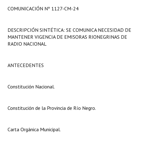
Programas
COMUNICACIÓN Nº 1127-CM-24
LEGISLACIÓN
DESCRIPCIÓN SINTÉTICA: SE COMUNICA NECESIDAD DE
Constitución Nacional
MANTENER VIGENCIA DE EMISORAS RIONEGRINAS DE
RADIO NACIONAL
Constitución Provincial
Carta Orgánica 2007
ANTECEDENTES
Reglamento Interno
Constitución Nacional.
Digesto
Organigrama
Constitución de la Provincia de Río Negro.
DOCUMENTOS
Informes de Gestión
Carta Orgánica Municipal.
Proyectos Presentados