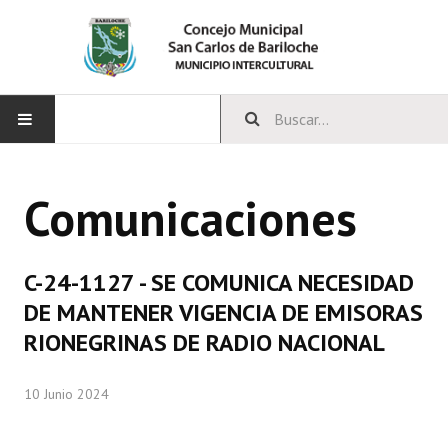
INICIO
Comunicaciones
CONCEJO
Bloques Políticos
C-24-1127 - SE COMUNICA NECESIDAD
Integrantes del Concejo
DE MANTENER VIGENCIA DE EMISORAS
RIONEGRINAS DE RADIO NACIONAL
Comisiones Permanentes
Comisiones Especiales
10 Junio 2024
Concejales Mandato Cumplido