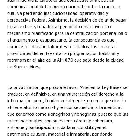
comunicacional del gobierno nacional contra la radio, la
Huéspedes de Honor - Registro
cual va perdiendo institucionalidad, operatividad y
Antiguos Pobladores - Registro
perspectiva federal. Asimismo, la decisión de dejar de pagar
horas extras y feriados al personal constituye otro
Reconocimientos - Registro
mecanismo planificado para la centralización porteña: bajo
el argumento presupuestario, la consecuencia es que,
Bariloche, Municipio intercultural
durante los días no laborales o feriados, las emisoras
provinciales deben levantar su programación habitual y
Entrega de distinciones
retransmitir el aire de la AM 870 que sale desde la ciudad
de Buenos Aires.
REFORMA DE LA CARTA ORGÁNICA
La privatización que propone Javier Milei en la Ley Bases se
traduce, en definitiva, en una vulneración del derecho a la
información, pero, fundamentalmente, en un golpe directo
al federalismo nacional y, en consecuencia, a la identidad
que tenemos como rionegrinos y rionegrinas, puesto que las
radios nacionales, con su extensa área de cobertura,
enfoque y participación ciudadana, constituyen el
patrimonio cultural material e inmaterial por donde