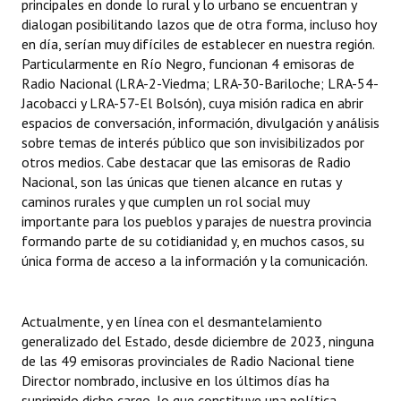
principales en donde lo rural y lo urbano se encuentran y
INSTITUCIONAL
dialogan posibilitando lazos que de otra forma, incluso hoy
en día, serían muy difíciles de establecer en nuestra región.
Antiguos Pobladores
Particularmente en Río Negro, funcionan 4 emisoras de
Radio Nacional (LRA-2-Viedma; LRA-30-Bariloche; LRA-54-
Noticias Destacadas
Jacobacci y LRA-57-El Bolsón), cuya misión radica en abrir
espacios de conversación, información, divulgación y análisis
Registros y Distinciones
sobre temas de interés público que son invisibilizados por
otros medios. Cabe destacar que las emisoras de Radio
Datos Históricos
Nacional, son las únicas que tienen alcance en rutas y
Premio al Mérito - Registro
caminos rurales y que cumplen un rol social muy
importante para los pueblos y parajes de nuestra provincia
Audiencias Públicas - Registro
formando parte de su cotidianidad y, en muchos casos, su
única forma de acceso a la información y la comunicación.
Mujeres que Dejaron Huellas - Registro
Periodistas Decanos - Registro
Actualmente, y en línea con el desmantelamiento
generalizado del Estado, desde diciembre de 2023, ninguna
Ciudadano Ilustre - Registro
de las 49 emisoras provinciales de Radio Nacional tiene
Director nombrado, inclusive en los últimos días ha
Banca del Vecino - Registro
suprimido dicho cargo, lo que constituye una política