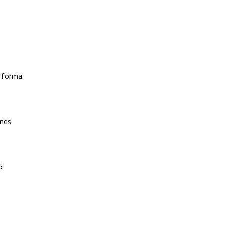
e forma
ones
5.