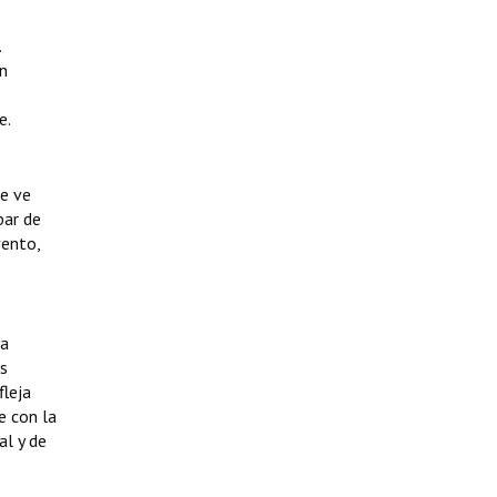
.
an
e.
se ve
par de
vento,
la
as
fleja
e con la
al y de