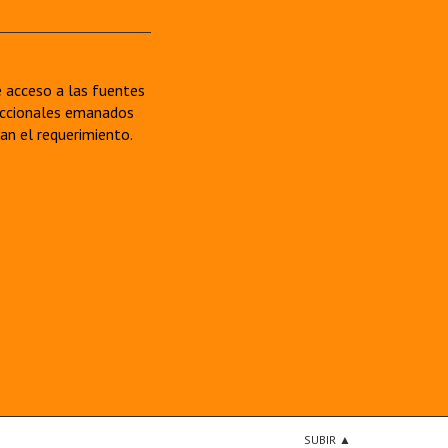
re acceso a las fuentes
sdiccionales emanados
van el requerimiento.
SUBIR ▲