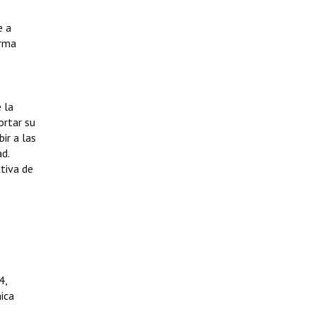
e a
orma
 la
ortar su
ir a las
d.
ctiva de
4,
nica