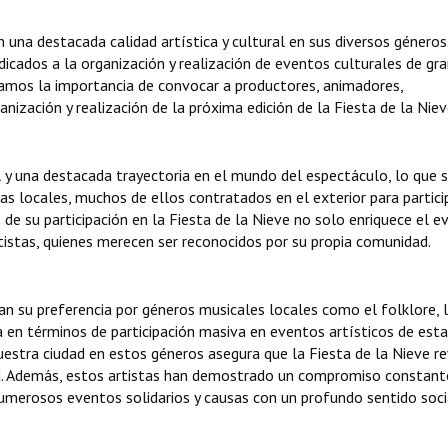
 una destacada calidad artística y cultural en sus diversos géneros
icados a la organización y realización de eventos culturales de gr
ltamos la importancia de convocar a productores, animadores,
anización y realización de la próxima edición de la Fiesta de la Niev
l y una destacada trayectoria en el mundo del espectáculo, lo que 
stas locales, muchos de ellos contratados en el exterior para partici
 de su participación en la Fiesta de la Nieve no solo enriquece el e
istas, quienes merecen ser reconocidos por su propia comunidad.
an su preferencia por géneros musicales locales como el folklore, 
 en términos de participación masiva en eventos artísticos de est
uestra ciudad en estos géneros asegura que la Fiesta de la Nieve re
ad. Además, estos artistas han demostrado un compromiso constant
umerosos eventos solidarios y causas con un profundo sentido soci