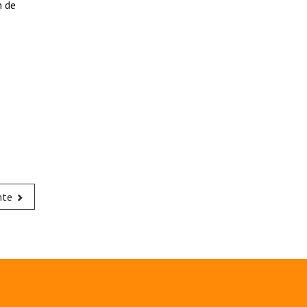
n de
nte