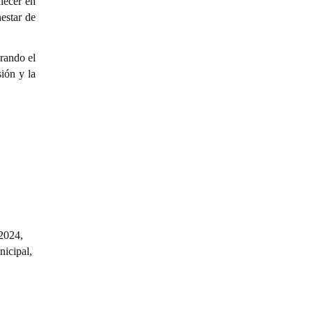
lecer en
nestar de
erando el
sión y la
 2024,
nicipal,