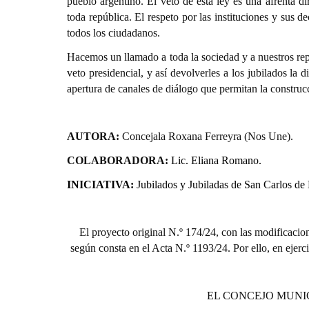
pueblo argentino. El veto de esta ley es una afrenta d
toda república. El respeto por las instituciones y sus 
todos los ciudadanos.
Hacemos un llamado a toda la sociedad y a nuestros repr
veto presidencial, y así devolverles a los jubilados la
apertura de canales de diálogo que permitan la construcc
AUTORA:
Concejala Roxana Ferreyra
(Nos Une).
COLABORADORA:
Lic. Eliana Romano.
INICIATIVA:
Jubilados y Jubiladas de San Carlos de 
El proyecto original N.º 174/24, con las modificacio
según consta en el Acta N.º 1193/24. Por ello, en ejerci
EL CONCEJO MUNI