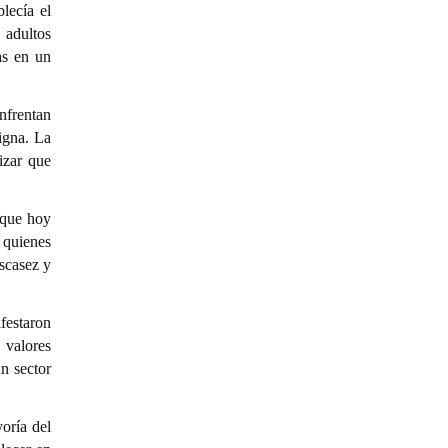
lecía el
 adultos
as en un
nfrentan
igna. La
izar que
 que hoy
 quienes
scasez y
ifestaron
 valores
n sector
oría del