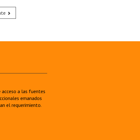
nte
re acceso a las fuentes
sdiccionales emanados
van el requerimiento.