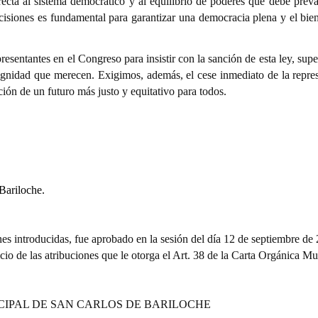
irecta al sistema democrático y al equilibrio de poderes que debe preva
decisiones es fundamental para garantizar una democracia plena y el bie
esentantes en el Congreso para insistir con la sanción de esta ley, sup
 dignidad que merecen. Exigimos, además, el cese inmediato de la repre
ión de un futuro más justo y equitativo para todos.
Bariloche.
nes introducidas, fue aprobado en la sesión del día 12 de septiembre de
cio de las atribuciones que le otorga el Art. 38 de la Carta Orgánica Mu
CIPAL DE SAN CARLOS DE BARILOCHE