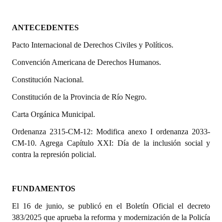
Programas
ANTECEDENTES
LEGISLACIÓN
Pacto Internacional de Derechos Civiles y Políticos.
Constitución Nacional
Convención Americana de Derechos Humanos.
Constitución Provincial
Constitución Nacional.
Carta Orgánica 2007
Constitución de la Provincia de Río Negro.
Carta Orgánica Municipal.
Reglamento Interno
Ordenanza 2315-CM-12: Modifica anexo I ordenanza 2033-
Digesto
CM-10. Agrega Capítulo XXI: Día de la inclusión social y
contra la represión policial.
Organigrama
DOCUMENTOS
FUNDAMENTOS
Informes de Gestión
El 16 de junio, se publicó en el Boletín Oficial el decreto
383/2025 que aprueba la reforma y modernización de la Policía
Proyectos Presentados