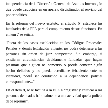
INSTITUCIONAL
independencia de la Dirección General de Asuntos Internos, lo
que puede traducirse en un aparato disciplinador al servicio del
Antiguos Pobladores
poder político.
En la reforma del nuevo estatuto, el artículo 6° establece las
Noticias Destacadas
facultades de la PFA para el cumplimiento de sus funciones. En
Registros y Distinciones
el ítem 7 se señala:
“
Fuera de los casos establecidos en los Códigos Procesales
Datos Históricos
Penales y demás legislación vigente, no podrá detenerse a las
Premio al Mérito - Registro
personas sin orden de juez competente. Sin embargo, si
existieran circunstancias debidamente fundadas que hagan
Audiencias Públicas - Registro
presumir que alguien ha cometido o podría cometer algún
hecho delictivo y no pueda acreditarse fehacientemente su
Mujeres que Dejaron Huellas - Registro
identidad, podrá ser conducido a la dependencia policial
correspondiente...”
Periodistas Decanos - Registro
En el ítem 8, se le faculta a la PFA a “registrar y calificar a las
Ciudadano Ilustre - Registro
personas dedicadas habitualmente a una actividad que la policía
debe reprimir”.
Banca del Vecino - Registro