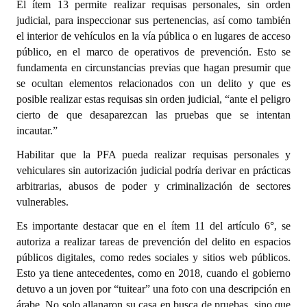
El ítem 13 permite realizar requisas personales, sin orden
Huéspedes de Honor - Registro
judicial, para inspeccionar sus pertenencias, así como también
el interior de vehículos en la vía pública o en lugares de acceso
Antiguos Pobladores - Registro
público, en el marco de operativos de prevención. Esto se
fundamenta en circunstancias previas que hagan presumir que
Reconocimientos - Registro
se ocultan elementos relacionados con un delito y que es
Bariloche, Municipio intercultural
posible realizar estas requisas sin orden judicial, “ante el peligro
cierto de que desaparezcan las pruebas que se intentan
Entrega de distinciones
incautar.”
Habilitar que la PFA pueda realizar requisas personales y
REFORMA DE LA CARTA ORGÁNICA
vehiculares sin autorización judicial podría derivar en prácticas
arbitrarias, abusos de poder y criminalización de sectores
vulnerables.
Es importante destacar que en el ítem 11 del artículo 6°, se
autoriza a realizar tareas de prevención del delito en espacios
públicos digitales, como redes sociales y sitios web públicos.
Esto ya tiene antecedentes, como en 2018, cuando el gobierno
detuvo a un joven por “tuitear” una foto con una descripción en
árabe. No solo allanaron su casa en busca de pruebas, sino que