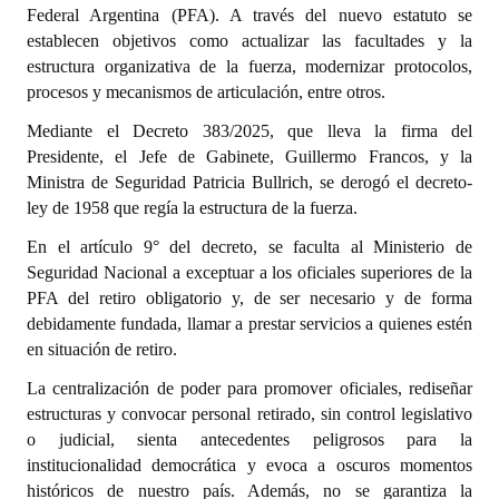
Federal Argentina (PFA). A través del nuevo estatuto se
establecen objetivos como actualizar las facultades y la
Dictámenes Asesoría Letrada
estructura organizativa de la fuerza, modernizar protocolos,
Actas de Sesión
procesos y mecanismos de articulación, entre otros.
Mediante el Decreto 383/2025, que lleva la firma del
Informes de Unidad Coordinadora
Presidente, el Jefe de Gabinete, Guillermo Francos, y la
Ejecución Presupuestaria
Ministra de Seguridad Patricia Bullrich, se derogó el decreto-
ley de 1958 que regía la estructura de la fuerza.
Actas de Audiencias Públicas
En el artículo 9° del decreto, se faculta al Ministerio de
Seguridad Nacional a exceptuar a los oficiales superiores de la
NORMATIVA
PFA del retiro obligatorio y, de ser necesario y de forma
debidamente fundada, llamar a prestar servicios a quienes estén
Comunicaciones
en situación de retiro.
Declaraciones
La centralización de poder para promover oficiales, rediseñar
estructuras y convocar personal retirado, sin control legislativo
Resoluciones
o judicial, sienta antecedentes peligrosos para la
Resoluciones de Presidencia
institucionalidad democrática y evoca a oscuros momentos
históricos de nuestro país. Además, no se garantiza la