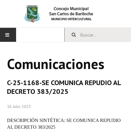
INICIO
Comunicaciones
CONCEJO
Bloques Políticos
C-25-1168-SE COMUNICA REPUDIO AL
Integrantes del Concejo
DECRETO 383/2025
Comisiones Permanentes
16 Julio 2025
Comisiones Especiales
DESCRIPCIÓN SINTÉTICA: SE COMUNICA REPUDIO
Concejales Mandato Cumplido
AL DECRETO 383/2025