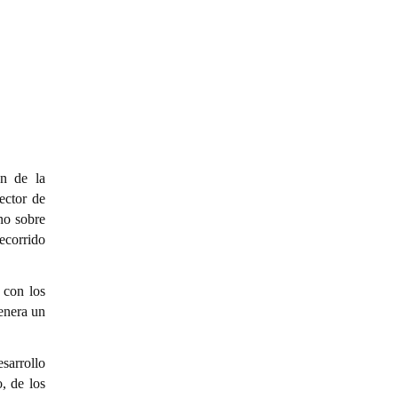
ón de la
ector de
no sobre
recorrido
 con los
genera un
esarrollo
, de los