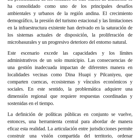
ha consolidado como uno de los principales desafíos
Dictámenes Asesoría Letrada
ambientales y urbanos de la región andina. El crecimiento
demográfico, la presión del turismo estacional y las limitaciones
Actas de Sesión
en la infraestructura existente han derivado en la saturación de
los sistemas actuales de disposición, la proliferación de
Informes de Unidad Coordinadora
microbasurales y un progresivo deterioro del entorno natural.
Ejecución Presupuestaria
Este escenario excede las capacidades y los límites
administrativos de un solo municipio. Las consecuencias de
Actas de Audiencias Públicas
una gestión inadecuada impactan de diferentes manera en
localidades vecinas como Dina Huapi y Pilcaniyeu, que
NORMATIVA
comparten cuencas, ecosistemas y vínculos económicos y
sociales. En este sentido, la problemática adquiere una
Comunicaciones
dimensión regional que requiere respuestas coordinadas y
sostenidas en el tiempo.
Declaraciones
La definición de políticas públicas en conjunto se vuelve,
Resoluciones
entonces, una herramienta central para abordar de manera
eficaz esta realidad. La articulación entre jurisdicciones permite
Resoluciones de Presidencia
construir una visión compartida del territorio, ordenar