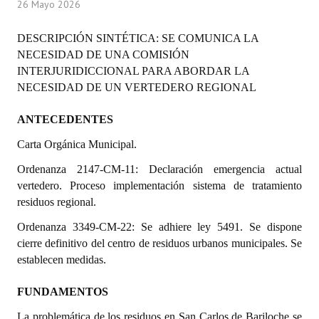
26 Mayo 2026
Programas
DESCRIPCIÓN SINTÉTICA: SE COMUNICA LA
LEGISLACIÓN
NECESIDAD DE UNA COMISIÓN
INTERJURIDICCIONAL PARA ABORDAR LA
Constitución Nacional
NECESIDAD DE UN VERTEDERO REGIONAL
Constitución Provincial
ANTECEDENTES
Carta Orgánica 2007
Carta Orgánica Municipal.
Reglamento Interno
Ordenanza 2147-CM-11: Declaración emergencia actual
vertedero. Proceso implementación sistema de tratamiento
Digesto
residuos regional.
Organigrama
Ordenanza 3349-CM-22: Se adhiere ley 5491. Se dispone
cierre definitivo del centro de residuos urbanos municipales. Se
DOCUMENTOS
establecen medidas.
Informes de Gestión
FUNDAMENTOS
La problemática de los residuos en San Carlos de Bariloche se
Proyectos Presentados