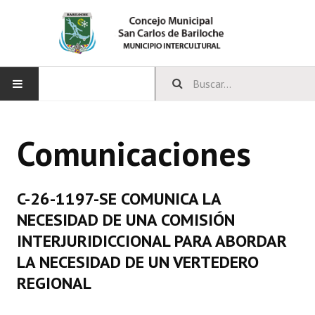
INICIO
Comunicaciones
CONCEJO
Bloques Políticos
C-26-1197-SE COMUNICA LA
Integrantes del Concejo
NECESIDAD DE UNA COMISIÓN
INTERJURIDICCIONAL PARA ABORDAR
Comisiones Permanentes
LA NECESIDAD DE UN VERTEDERO
Comisiones Especiales
REGIONAL
Concejales Mandato Cumplido