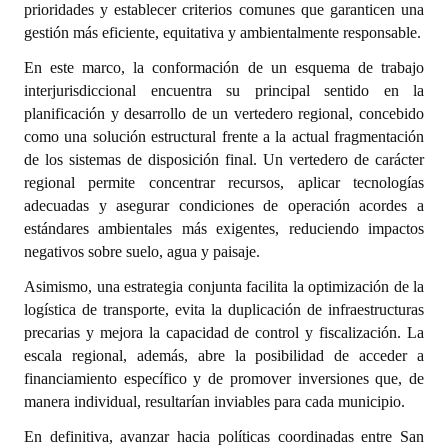
prioridades y establecer criterios comunes que garanticen una
INSTITUCIONAL
gestión más eficiente, equitativa y ambientalmente responsable.
Antiguos Pobladores
En este marco, la conformación de un esquema de trabajo
interjurisdiccional encuentra su principal sentido en la
Noticias Destacadas
planificación y desarrollo de un vertedero regional, concebido
como una solución estructural frente a la actual fragmentación
Registros y Distinciones
de los sistemas de disposición final. Un vertedero de carácter
Datos Históricos
regional permite concentrar recursos, aplicar tecnologías
adecuadas y asegurar condiciones de operación acordes a
Premio al Mérito - Registro
estándares ambientales más exigentes, reduciendo impactos
negativos sobre suelo, agua y paisaje.
Audiencias Públicas - Registro
Asimismo, una estrategia conjunta facilita la optimización de la
Mujeres que Dejaron Huellas - Registro
logística de transporte, evita la duplicación de infraestructuras
precarias y mejora la capacidad de control y fiscalización. La
Periodistas Decanos - Registro
escala regional, además, abre la posibilidad de acceder a
financiamiento específico y de promover inversiones que, de
Ciudadano Ilustre - Registro
manera individual, resultarían inviables para cada municipio.
Banca del Vecino - Registro
En definitiva, avanzar hacia políticas coordinadas entre San