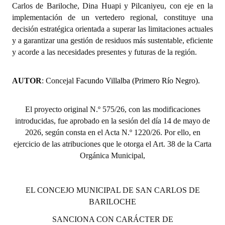
Carlos de Bariloche, Dina Huapi y Pilcaniyeu, con eje en la
Huéspedes de Honor - Registro
implementación de un vertedero regional, constituye una
decisión estratégica orientada a superar las limitaciones actuales
Antiguos Pobladores - Registro
y a garantizar una gestión de residuos más sustentable, eficiente
Reconocimientos - Registro
y acorde a las necesidades presentes y futuras de la región.
Bariloche, Municipio intercultural
AUTOR
: Concejal
Facundo Villalba (Primero Río Negro).
Entrega de distinciones
El proyecto original N.º 575/26, con las modificaciones
REFORMA DE LA CARTA ORGÁNICA
introducidas, fue aprobado en la sesión del día 14 de mayo de
2026, según consta en el Acta N.º 1220/26. Por ello, en
ejercicio de las atribuciones que le otorga el Art. 38 de la Carta
Orgánica Municipal,
EL CONCEJO MUNICIPAL DE SAN CARLOS DE
BARILOCHE
SANCIONA CON CARÁCTER DE