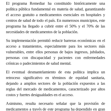
El programa Remediar ha constituido históricamente una
política pública fundamental en materia de salud, garantizando
Dictámenes Asesoría Letrada
el acceso gratuito a medicamentos esenciales en hospitales y
Actas de Sesión
centros de salud de todo el país. En numerosos municipios, este
programa ha llegado a cubrir entre el 50% y el 70% de las
Informes de Unidad Coordinadora
necesidades de medicamentos de la población.
Ejecución Presupuestaria
Su implementación permitió reducir barreras económicas en el
acceso a tratamientos, especialmente para los sectores más
Actas de Audiencias Públicas
vulnerables, entre ellos personas de bajos ingresos, jubilados,
personas con discapacidad y pacientes con enfermedades
NORMATIVA
crónicas o padecimientos de salud mental.
El eventual desmantelamiento de esta política implica un
Comunicaciones
retroceso significativo en términos de equidad sanitaria,
Declaraciones
dejando a amplios sectores de la población expuestos a las
reglas del mercado de medicamentos, caracterizado por altos
Resoluciones
costos y fuertes desigualdades en el acceso.
Resoluciones de Presidencia
Asimismo, resulta necesario señalar que la provisión de
medicamentos a través de este programa ha dependido en gran