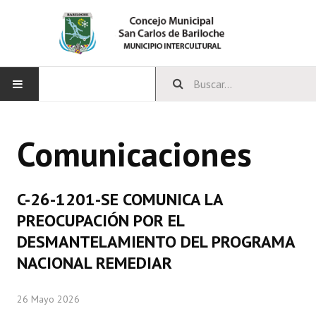
INICIO
Comunicaciones
CONCEJO
Bloques Políticos
C-26-1201-SE COMUNICA LA
Integrantes del Concejo
PREOCUPACIÓN POR EL
DESMANTELAMIENTO DEL PROGRAMA
Comisiones Permanentes
NACIONAL REMEDIAR
Comisiones Especiales
26 Mayo 2026
Concejales Mandato Cumplido