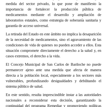
INSTITUCIONAL
medida del sector privado, lo que pone de manifiesto la
importancia de fortalecer la producción pública de
Antiguos Pobladores
medicamentos mediante el desarrollo y ampliación de
laboratorios estatales, como estrategia de soberanía sanitaria y
Noticias Destacadas
garantía de acceso universal.
Registros y Distinciones
La retirada del Estado en este ámbito no implica la desaparición
de la necesidad de medicamentos, sino el agravamiento de las
Datos Históricos
condiciones de vida de quienes no pueden acceder a ellos. Esta
situación compromete directamente el derecho a la salud y, en
Premio al Mérito - Registro
casos extremos, el derecho a la vida.
Audiencias Públicas - Registro
El Concejo Municipal de San Carlos de Bariloche no puede
permanecer ajeno ante una medida que afecta de manera
Mujeres que Dejaron Huellas - Registro
directa a la población local, especialmente a los sectores más
vulnerables, profundizando desigualdades y debilitando el
Periodistas Decanos - Registro
sistema público de salud.
Ciudadano Ilustre - Registro
En este sentido, resulta imprescindible instar a las autoridades
nacionales a reconsiderar esta decisión, garantizando la
Banca del Vecino - Registro
continuidad del programa Remediar y promoviendo políticas