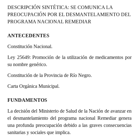
Programas
DESCRIPCIÓN SINTÉTICA: SE COMUNICA LA
PREOCUPACIÓN POR EL DESMANTELAMIENTO DEL
LEGISLACIÓN
PROGRAMA NACIONAL REMEDIAR
Constitución Nacional
ANTECEDENTES
Constitución Nacional.
Constitución Provincial
Ley 25649: Promoción de la utilización de medicamentos por
Carta Orgánica 2007
su nombre genérico.
Reglamento Interno
Constitución de la Provincia de Río Negro.
Digesto
Carta Orgánica Municipal.
Organigrama
FUNDAMENTOS
La decisión del Ministerio de Salud de la Nación de avanzar en
DOCUMENTOS
el desmantelamiento del programa nacional Remediar genera
una profunda preocupación debido a las graves consecuencias
Informes de Gestión
sanitarias y sociales que implica.
Proyectos Presentados