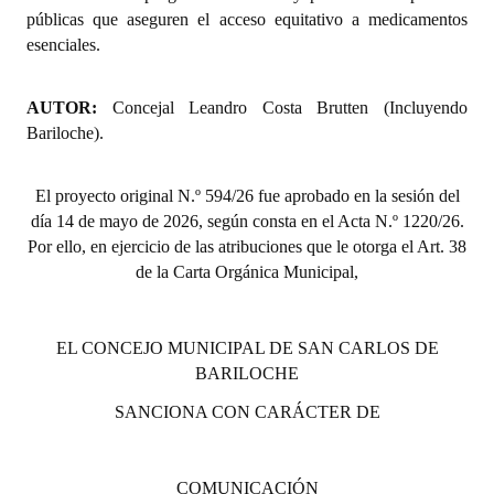
públicas que aseguren el acceso equitativo a medicamentos
Huéspedes de Honor - Registro
esenciales.
Antiguos Pobladores - Registro
AUTOR:
Concejal Leandro Costa Brutten (Incluyendo
Reconocimientos - Registro
Bariloche).
Bariloche, Municipio intercultural
El proyecto original N.º 594/26 fue aprobado en la sesión del
Entrega de distinciones
día 14 de mayo de 2026, según consta en el Acta N.º 1220/26.
Por ello, en ejercicio de las atribuciones que le otorga el Art. 38
REFORMA DE LA CARTA ORGÁNICA
de la Carta Orgánica Municipal,
EL CONCEJO MUNICIPAL DE SAN CARLOS DE
BARILOCHE
SANCIONA CON CARÁCTER DE
COMUNICACIÓN