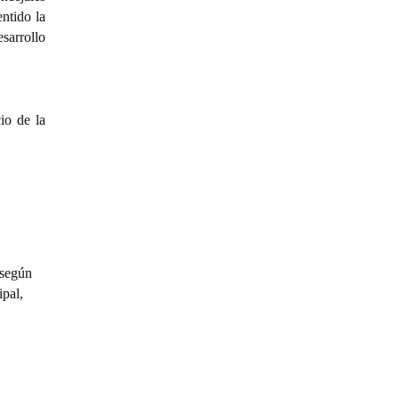
entido la
sarrollo
io de la
 según
ipal,