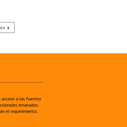
nte
re acceso a las fuentes
sdiccionales emanados
van el requerimiento.