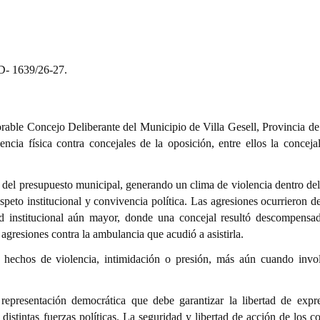
D- 1639/26-27.
rable Concejo Deliberante del Municipio de Villa Gesell, Provincia d
ncia física contra concejales de la oposición, entre ellos la concejal
 del presupuesto municipal, generando un clima de violencia dentro del
peto institucional y convivencia política. Las agresiones ocurrieron d
dad institucional aún mayor, donde una concejal resultó descompens
agresiones contra la ambulancia que acudió a asistirla.
n hechos de violencia, intimidación o presión, más aún cuando invo
presentación democrática que debe garantizar la libertad de expre
 distintas fuerzas políticas. La seguridad y libertad de acción de los c