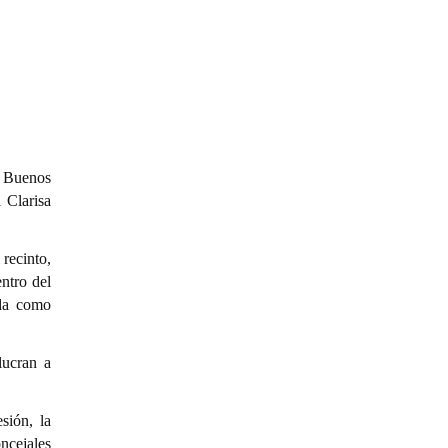
e Buenos
 Clarisa
 recinto,
entro del
ada como
lucran a
sión, la
oncejales