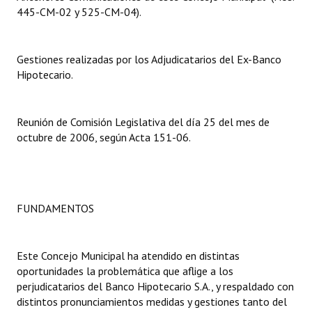
445-CM-02 y 525-CM-04).
Dictámenes Asesoría Letrada
Actas de Sesión
Gestiones realizadas por los Adjudicatarios del Ex-Banco
Hipotecario.
Informes de Unidad Coordinadora
Ejecución Presupuestaria
Reunión de Comisión Legislativa del día 25 del mes de
octubre de 2006, según Acta 151-06.
Actas de Audiencias Públicas
NORMATIVA
Comunicaciones
FUNDAMENTOS
Declaraciones
Este Concejo Municipal ha atendido en distintas
Resoluciones
oportunidades la problemática que aflige a los
perjudicatarios del Banco Hipotecario S.A., y respaldado con
Resoluciones de Presidencia
distintos pronunciamientos medidas y gestiones tanto del