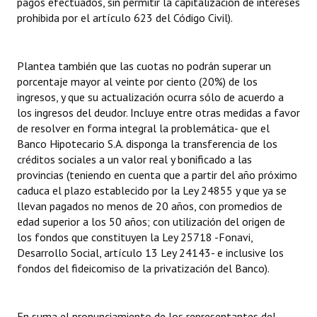
pagos efectuados, sin permitir la capitalización de intereses
Huéspedes de Honor - Registro
prohibida por el artículo 623 del Código Civil).
Antiguos Pobladores - Registro
Plantea también que las cuotas no podrán superar un
Reconocimientos - Registro
porcentaje mayor al veinte por ciento (20%) de los
ingresos, y que su actualización ocurra sólo de acuerdo a
Bariloche, Municipio intercultural
los ingresos del deudor. Incluye entre otras medidas a favor
de resolver en forma integral la problemática- que el
Entrega de distinciones
Banco Hipotecario S.A. disponga la transferencia de los
créditos sociales a un valor real y bonificado a las
REFORMA DE LA CARTA ORGÁNICA
provincias (teniendo en cuenta que a partir del año próximo
caduca el plazo establecido por la Ley 24855 y que ya se
llevan pagados no menos de 20 años, con promedios de
edad superior a los 50 años; con utilización del origen de
los fondos que constituyen la Ley 25718 -Fonavi,
Desarrollo Social, artículo 13 Ley 24143- e inclusive los
fondos del fideicomiso de la privatización del Banco).
En suma el pronunciamiento de los representantes del