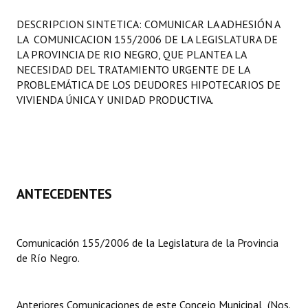
Programas
DESCRIPCION SINTETICA: COMUNICAR LA ADHESIÓN A
LA COMUNICACION 155/2006 DE LA LEGISLATURA DE
LEGISLACIÓN
LA PROVINCIA DE RIO NEGRO, QUE PLANTEA LA
NECESIDAD DEL TRATAMIENTO URGENTE DE LA
Constitución Nacional
PROBLEMÁTICA DE LOS DEUDORES HIPOTECARIOS DE
VIVIENDA ÚNICA Y UNIDAD PRODUCTIVA.
Constitución Provincial
Carta Orgánica 2007
Reglamento Interno
Digesto
ANTECEDENTES
Organigrama
Comunicación 155/2006 de la Legislatura de la Provincia
DOCUMENTOS
de Río Negro.
Informes de Gestión
Anteriores Comunicaciones de este Concejo Municipal (Nos.
Proyectos Presentados