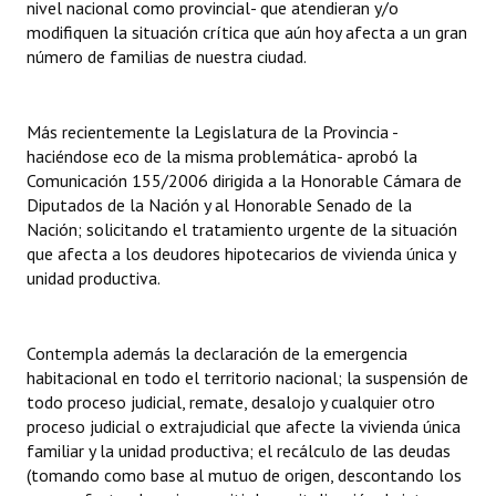
nivel nacional como provincial- que atendieran y/o
INSTITUCIONAL
modifiquen la situación crítica que aún hoy afecta a un gran
número de familias de nuestra ciudad.
Antiguos Pobladores
Noticias Destacadas
Más recientemente la Legislatura de la Provincia -
haciéndose eco de la misma problemática- aprobó la
Registros y Distinciones
Comunicación 155/2006 dirigida a la Honorable Cámara de
Datos Históricos
Diputados de la Nación y al Honorable Senado de la
Nación; solicitando el tratamiento urgente de la situación
Premio al Mérito - Registro
que afecta a los deudores hipotecarios de vivienda única y
unidad productiva.
Audiencias Públicas - Registro
Mujeres que Dejaron Huellas - Registro
Contempla además la declaración de la emergencia
habitacional en todo el territorio nacional; la suspensión de
Periodistas Decanos - Registro
todo proceso judicial, remate, desalojo y cualquier otro
proceso judicial o extrajudicial que afecte la vivienda única
Ciudadano Ilustre - Registro
familiar y la unidad productiva; el recálculo de las deudas
Banca del Vecino - Registro
(tomando como base al mutuo de origen, descontando los