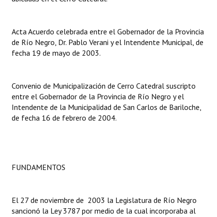
INSTITUCIONAL
Antiguos Pobladores
Acta Acuerdo celebrada entre el Gobernador de la Provincia
de Río Negro, Dr. Pablo Verani y el Intendente Municipal, de
Noticias Destacadas
fecha 19 de mayo de 2003.
Registros y Distinciones
Convenio de Municipalización de Cerro Catedral suscripto
Datos Históricos
entre el Gobernador de la Provincia de Río Negro y el
Intendente de la Municipalidad de San Carlos de Bariloche,
Premio al Mérito - Registro
de fecha 16 de febrero de 2004.
Audiencias Públicas - Registro
Mujeres que Dejaron Huellas - Registro
FUNDAMENTOS
Periodistas Decanos - Registro
Ciudadano Ilustre - Registro
El 27 de noviembre de 2003 la Legislatura de Río Negro
Banca del Vecino - Registro
sancionó la Ley 3787 por medio de la cual incorporaba al