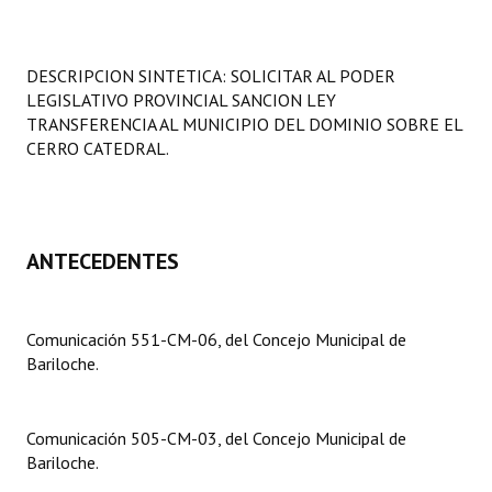
Programas
LEGISLACIÓN
DESCRIPCION SINTETICA: SOLICITAR AL PODER
LEGISLATIVO PROVINCIAL SANCION LEY
Constitución Nacional
TRANSFERENCIA AL MUNICIPIO DEL DOMINIO SOBRE EL
CERRO CATEDRAL.
Constitución Provincial
Carta Orgánica 2007
ANTECEDENTES
Reglamento Interno
Digesto
Comunicación 551-CM-06, del Concejo Municipal de
Organigrama
Bariloche.
DOCUMENTOS
Comunicación 505-CM-03, del Concejo Municipal de
Informes de Gestión
Bariloche.
Proyectos Presentados