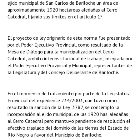
ejido municipal de San Carlos de Bariloche un área de
Huéspedes de Honor - Registro
aproximadamente 1920 hectáreas aledañas al Cerro
Catedral, fijando sus límites en el artículo 1º.
Antiguos Pobladores - Registro
Reconocimientos - Registro
El proyecto de ley originario de esta norma fue presentado
por el Poder Ejecutivo Provincial, como resultado de la
Bariloche, Municipio intercultural
Mesa de Diálogo para la municipalización del Cerro
Entrega de distinciones
Catedral, ámbito interinstitucional de trabajo, integrada por
el Poder Ejecutivo Provincial y Municipal, representantes de
REFORMA DE LA CARTA ORGÁNICA
la Legislatura y del Concejo Deliberante de Bariloche.
En el momento de tratamiento por parte de la Legislatura
Provincial del expediente 234/2003, que tuvo como
resultado la sanción de la Ley 3787, se contempló la
incorporación al ejido municipal de las 1920 has. aledañas
al Cerro Catedral pero mantuvo pendiente de resolución el
efectivo traslado del dominio de las tierras del Estado de
Río Negro a favor del Municipio de Bariloche.