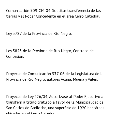
Comunicación 509-CM-04, Solicitar transferencia de las
Dictámenes Asesoría Letrada
tierras y el Poder Concedente en el área Cerro Catedral.
Actas de Sesión
Informes de Unidad Coordinadora
Ley 3787 de la Provincia de Río Negro.
Ejecución Presupuestaria
Ley 3825 de la Provincia de Río Negro, Contrato de
Actas de Audiencias Públicas
Concesión.
NORMATIVA
Proyecto de Comunicación 337-06 de la Legislatura de la
Comunicaciones
Provincia de Río Negro, autores Acuña, Muena y Valeri
.
Declaraciones
Resoluciones
Proyecto de Ley 226/04, Autorízase al Poder Ejecutivo a
transferir a título gratuito a favor de la Municipalidad de
Resoluciones de Presidencia
San Carlos de Bariloche, una superficie de 1920 hectáreas
ubicadas en el Cerro Catedral.