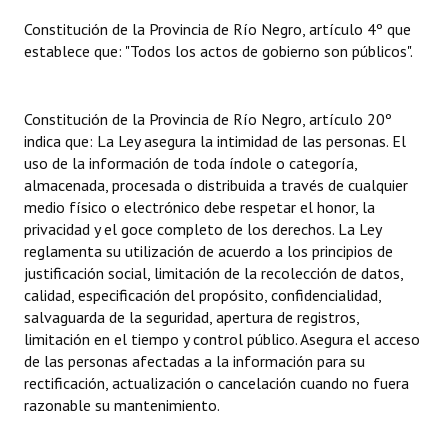
Constitución de la Provincia de Río Negro, artículo 4º que
Dictámenes Asesoría Letrada
establece que: "Todos los actos de gobierno son públicos".
Actas de Sesión
Constitución de la Provincia de Río Negro, artículo 20º
Informes de Unidad Coordinadora
indica que: La Ley asegura la intimidad de las personas. El
uso de la información de toda índole o categoría,
Ejecución Presupuestaria
almacenada, procesada o distribuida a través de cualquier
Actas de Audiencias Públicas
medio físico o electrónico debe respetar el honor, la
privacidad y el goce completo de los derechos. La Ley
NORMATIVA
reglamenta su utilización de acuerdo a los principios de
justificación social, limitación de la recolección de datos,
calidad, especificación del propósito, confidencialidad,
Comunicaciones
salvaguarda de la seguridad, apertura de registros,
Declaraciones
limitación en el tiempo y control público. Asegura el acceso
de las personas afectadas a la información para su
Resoluciones
rectificación, actualización o cancelación cuando no fuera
razonable su mantenimiento.
Resoluciones de Presidencia