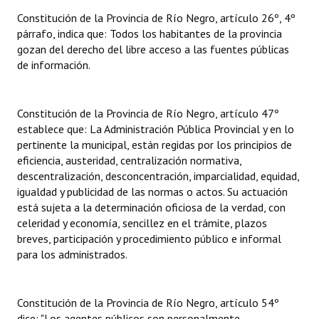
INSTITUCIONAL
Constitución de la Provincia de Río Negro, artículo 26º, 4º
párrafo, indica que: Todos los habitantes de la provincia
Antiguos Pobladores
gozan del derecho del libre acceso a las fuentes públicas
de información.
Noticias Destacadas
Registros y Distinciones
Constitución de la Provincia de Río Negro, artículo 47º
establece que: La Administración Pública Provincial y en lo
Datos Históricos
pertinente la municipal, están regidas por los principios de
Premio al Mérito - Registro
eficiencia, austeridad, centralización normativa,
descentralización, desconcentración, imparcialidad, equidad,
Audiencias Públicas - Registro
igualdad y publicidad de las normas o actos. Su actuación
está sujeta a la determinación oficiosa de la verdad, con
Mujeres que Dejaron Huellas - Registro
celeridad y economía, sencillez en el trámite, plazos
breves, participación y procedimiento público e informal
Periodistas Decanos - Registro
para los administrados.
Ciudadano Ilustre - Registro
Constitución de la Provincia de Río Negro, artículo 54º
Banca del Vecino - Registro
dice: "Los agentes públicos son personalmente