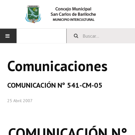
INICIO
Comunicaciones
CONCEJO
Bloques Políticos
COMUNICACIÓN N° 541-CM-05
Integrantes del Concejo
25 Abril 2007
Comisiones Permanentes
Comisiones Especiales
COMUNICACIÓN N°
Concejales Mandato Cumplido