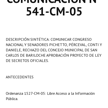
Programas
541-CM-05
LEGISLACIÓN
Constitución Nacional
Constitución Provincial
DESCRIPCIÓN SINTÉTICA: COMUNICAR CONGRESO
NACIONAL Y SENADORES PICHETTO, PÉRCEVAL, CONTI Y
Carta Orgánica 2007
DANIELE, RECHAZO DEL CONCEJO MUNICIPAL DE SAN
CARLOS DE BARILOCHE APROBACIÓN PROYECTO DE LEY
Reglamento Interno
DE SECRETOS OFICIALES.
Digesto
Organigrama
ANTECEDENTES
DOCUMENTOS
Ordenanza 1527-CM-05: Libre Acceso a la Información
Informes de Gestión
Pública.
Proyectos Presentados