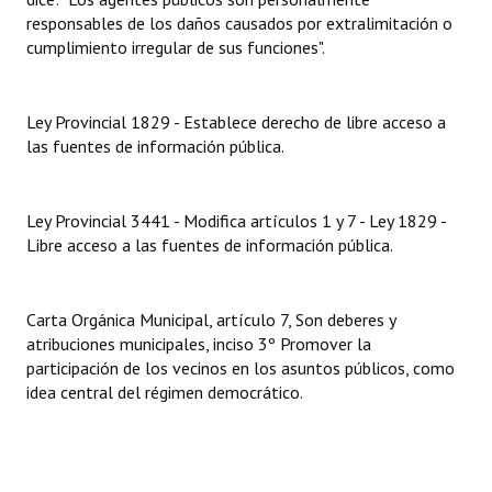
responsables de los daños causados por extralimitación o
Huéspedes de Honor - Registro
cumplimiento irregular de sus funciones".
Antiguos Pobladores - Registro
Reconocimientos - Registro
Ley Provincial 1829 - Establece derecho de libre acceso a
las fuentes de información pública.
Bariloche, Municipio intercultural
Entrega de distinciones
Ley Provincial 3441 - Modifica artículos 1 y 7 - Ley 1829 -
Libre acceso a las fuentes de información pública.
REFORMA DE LA CARTA ORGÁNICA
Carta Orgánica Municipal, artículo 7, Son deberes y
atribuciones municipales, inciso 3º Promover la
participación de los vecinos en los asuntos públicos, como
idea central del régimen democrático.