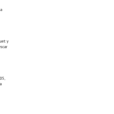
na
uet y
Oscar
005,
ca