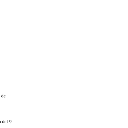
 de
á del 9