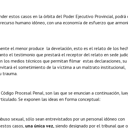
nder estos casos en la órbita del Poder Ejecutivo Provincial, podrá 
el recurso humano idóneo, con una economía de esfuerzo que armon
nte el menor produce la develación, esto es el relato de los hec
nto el testimonio que prestará el receptor del relato en sede judici
on los medios técnicos que permitan filmar estas declaraciones, su
itará el sometimiento de la víctima a un maltrato institucional,
su trauma.
l Código Procesal Penal, son las que se enuncian a continuación, lue
rticulado. Se exponen las ideas en forma conceptual:
abuso sexual, sólo sean entrevistados por un personal idóneo con
 estos casos,
una única vez
,
siendo designado por el tribunal que 