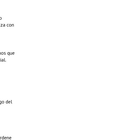
o
iza con
hos que
al.
go del
ordene