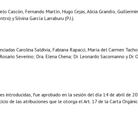
o Cascón, Fernando Martín, Hugo Cejas, Alicia Grandío, Guillermi
ro) y Silvina García Larraburu (P.J.).
iadas Carolina Saldivia, Fabiana Rapacci, María del Carmen Tacho
l Rosario Severino; Dra. Elena Chena; Dr. Leonardo Sacomanno y Dr. 
es introducidas, fue aprobado en la sesión del día 14 de abril de 2
icio de las atribuciones que le otorga el Art. 17 de la Carta Orgáni