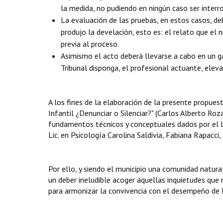
la medida, no pudiendo en ningún caso ser interr
La evaluación de las pruebas, en estos casos, de
produjo la develación, esto es: el relato que el 
previa al proceso.
Asimismo el acto deberá llevarse a cabo en un ga
Tribunal disponga, el profesional actuante, eleva
A los fines de la elaboración de la presente propues
Infantil ¿Denunciar o Silenciar?" (Carlos Alberto Roza
fundamentos técnicos y conceptuales dados por el Lic
Lic. en Psicología Carolina Saldivia, Fabiana Rapacc
Por ello, y siendo el municipio una comunidad natura
un deber ineludible acoger aquellas inquietudes que n
para armonizar la convivencia con el desempeño de l