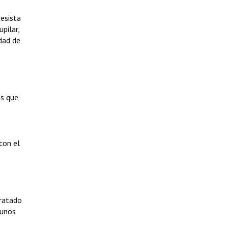
desista
pilar,
idad de
os que
con el
tratado
gunos