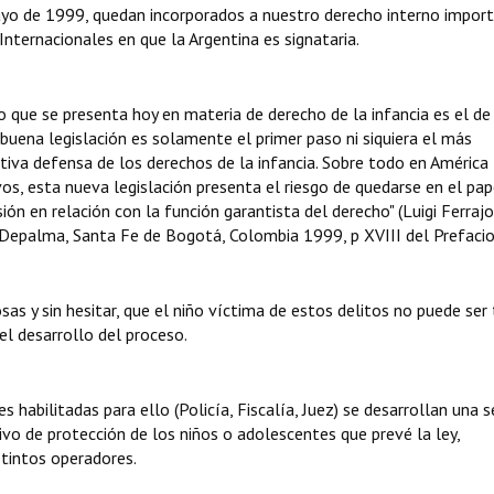
mayo de 1999, quedan incorporados a nuestro derecho interno impor
Internacionales en que la Argentina es signataria.
o que se presenta hoy en materia de derecho de la infancia es el de
uena legislación es solamente el primer paso ni siquiera el más
ctiva defensa de los derechos de la infancia. Sobre todo en América
s, esta nueva legislación presenta el riesgo de quedarse en el pape
ón en relación con la función garantista del derecho" (Luigi Ferrajol
 Depalma, Santa Fe de Bogotá, Colombia 1999, p XVIII del Prefacio
osas y sin hesitar, que el niño víctima de estos delitos no puede ser
l desarrollo del proceso.
s habilitadas para ello (Policía, Fiscalía, Juez) se desarrollan una s
vo de protección de los niños o adolescentes que prevé la ley,
stintos operadores.