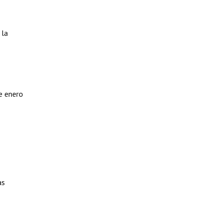
 la
e enero
as