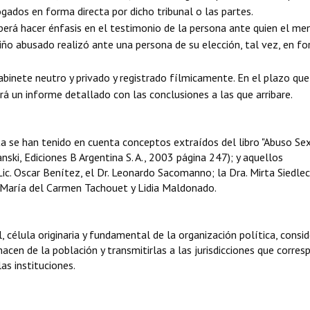
ogados en forma directa por dicho tribunal o las partes.
berá hacer énfasis en el testimonio de la persona ante quien el me
niño abusado realizó ante una persona de su elección, tal vez, en f
binete neutro y privado y registrado fílmicamente. En el plazo que
rá un informe detallado con las conclusiones a las que arribare.
ta se han tenido en cuenta conceptos extraídos del libro "Abuso Se
nski, Ediciones B Argentina S. A., 2003 página 247); y aquellos
. Oscar Benítez, el Dr. Leonardo Sacomanno; la Dra. Mirta Siedleck
i, María del Carmen Tachouet y Lidia Maldonado.
l, célula originaria y fundamental de la organización política, cons
acen de la población y transmitirlas a las jurisdicciones que corre
as instituciones.