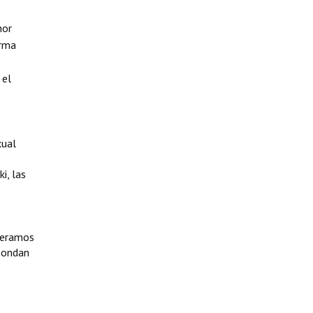
nor
orma
 el
xual
i, las
ideramos
spondan