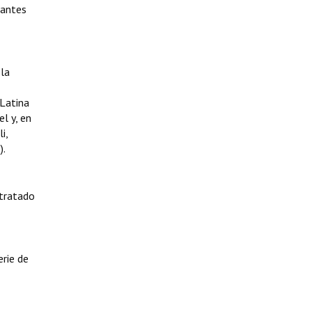
tantes
 la
 Latina
l y, en
i,
).
 tratado
erie de