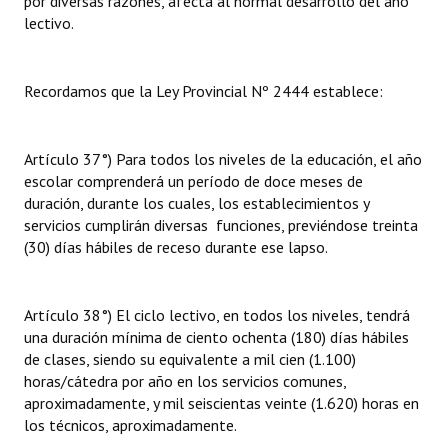
por diversas razones, afecta al normal desarrollo del año
Huéspedes de Honor - Registro
lectivo.
Antiguos Pobladores - Registro
Recordamos que la Ley Provincial Nº 2444 establece:
Reconocimientos - Registro
Bariloche, Municipio intercultural
Artículo 37°) Para todos los niveles de la educación, el año
escolar comprenderá un período de doce meses de
Entrega de distinciones
duración, durante los cuales, los establecimientos y
servicios cumplirán diversas funciones, previéndose treinta
REFORMA DE LA CARTA ORGÁNICA
(30) días hábiles de receso durante ese lapso.
Artículo 38°) El ciclo lectivo, en todos los niveles, tendrá
una duración mínima de ciento ochenta (180) días hábiles
de clases, siendo su equivalente a mil cien (1.100)
horas/cátedra por año en los servicios comunes,
aproximadamente, y mil seiscientas veinte (1.620) horas en
los técnicos, aproximadamente.