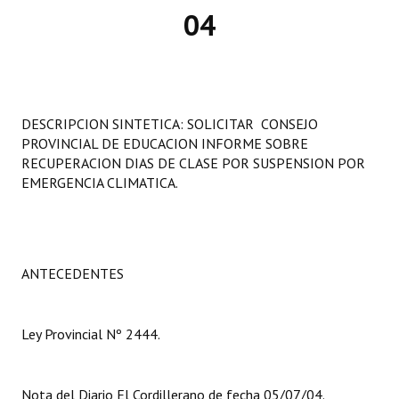
04
Programas
LEGISLACIÓN
Constitución Nacional
DESCRIPCION SINTETICA: SOLICITAR CONSEJO
Constitución Provincial
PROVINCIAL DE EDUCACION INFORME SOBRE
RECUPERACION DIAS DE CLASE POR SUSPENSION POR
Carta Orgánica 2007
EMERGENCIA CLIMATICA.
Reglamento Interno
Digesto
ANTECEDENTES
Organigrama
DOCUMENTOS
Ley Provincial Nº 2444.
Informes de Gestión
Nota del Diario El Cordillerano de fecha 05/07/04.
Proyectos Presentados