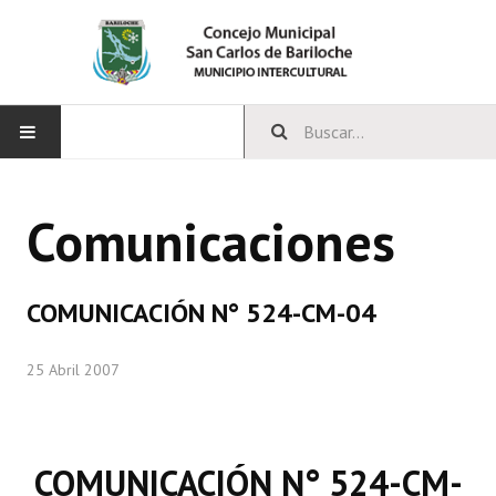
INICIO
Comunicaciones
CONCEJO
Bloques Políticos
COMUNICACIÓN N° 524-CM-04
Integrantes del Concejo
25 Abril 2007
Comisiones Permanentes
Comisiones Especiales
COMUNICACIÓN N° 524-CM-
Concejales Mandato Cumplido