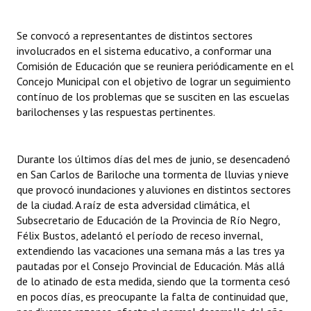
INSTITUCIONAL
Se convocó a representantes de distintos sectores
Antiguos Pobladores
involucrados en el sistema educativo, a conformar una
Comisión de Educación que se reuniera periódicamente en el
Noticias Destacadas
Concejo Municipal con el objetivo de lograr un seguimiento
contínuo de los problemas que se susciten en las escuelas
Registros y Distinciones
barilochenses y las respuestas pertinentes.
Datos Históricos
Premio al Mérito - Registro
Durante los últimos días del mes de junio, se desencadenó
en San Carlos de Bariloche una tormenta de lluvias y nieve
Audiencias Públicas - Registro
que provocó inundaciones y aluviones en distintos sectores
de la ciudad. A raíz de esta adversidad climática, el
Mujeres que Dejaron Huellas - Registro
Subsecretario de Educación de la Provincia de Río Negro,
Félix Bustos, adelantó el período de receso invernal,
Periodistas Decanos - Registro
extendiendo las vacaciones una semana más a las tres ya
pautadas por el Consejo Provincial de Educación. Más allá
Ciudadano Ilustre - Registro
de lo atinado de esta medida, siendo que la tormenta cesó
en pocos días, es preocupante la falta de continuidad que,
Banca del Vecino - Registro