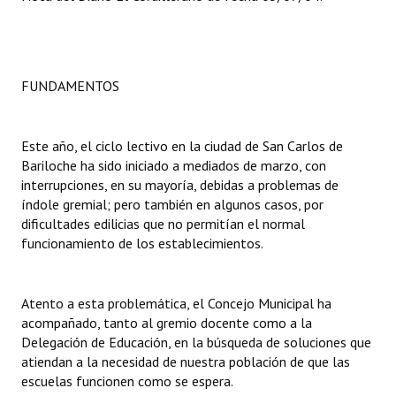
Dictámenes Asesoría Letrada
Actas de Sesión
FUNDAMENTOS
Informes de Unidad Coordinadora
Ejecución Presupuestaria
Este año, el ciclo lectivo en la ciudad de San Carlos de
Bariloche ha sido iniciado a mediados de marzo, con
Actas de Audiencias Públicas
interrupciones, en su mayoría, debidas a problemas de
índole gremial; pero también en algunos casos, por
NORMATIVA
dificultades edilicias que no permitían el normal
funcionamiento de los establecimientos.
Comunicaciones
Declaraciones
Atento a esta problemática, el Concejo Municipal ha
acompañado, tanto al gremio docente como a la
Resoluciones
Delegación de Educación, en la búsqueda de soluciones que
atiendan a la necesidad de nuestra población de que las
Resoluciones de Presidencia
escuelas funcionen como se espera.