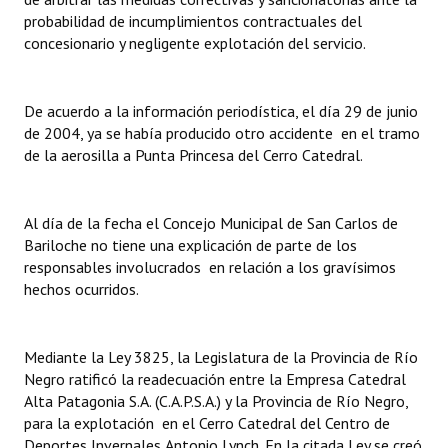
probabilidad de incumplimientos contractuales del
Huéspedes de Honor - Registro
concesionario y negligente explotación del servicio.
Antiguos Pobladores - Registro
Reconocimientos - Registro
De acuerdo a la información periodística, el día 29 de junio
de 2004, ya se había producido otro accidente en el tramo
Bariloche, Municipio intercultural
de la aerosilla a Punta Princesa del Cerro Catedral.
Entrega de distinciones
Al día de la fecha el Concejo Municipal de San Carlos de
REFORMA DE LA CARTA ORGÁNICA
Bariloche no tiene una explicación de parte de los
responsables involucrados en relación a los gravísimos
hechos ocurridos.
Mediante la Ley 3825, la Legislatura de la Provincia de Río
Negro ratificó la readecuación entre la Empresa Catedral
Alta Patagonia S.A. (C.A.P.S.A.) y la Provincia de Río Negro,
para la explotación en el Cerro Catedral del Centro de
Deportes Invernales
Antonio Lynch. En la citada Ley se creó