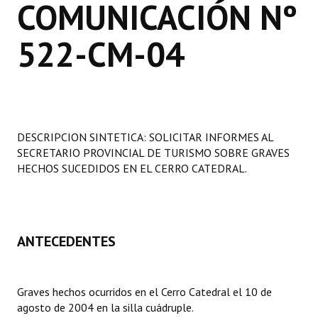
COMUNICACIÓN Nº
Programas
522-CM-04
LEGISLACIÓN
Constitución Nacional
Constitución Provincial
DESCRIPCION SINTETICA: SOLICITAR INFORMES AL
Carta Orgánica 2007
SECRETARIO PROVINCIAL DE TURISMO SOBRE GRAVES
Reglamento Interno
HECHOS SUCEDIDOS EN EL CERRO CATEDRAL.
Digesto
Organigrama
ANTECEDENTES
DOCUMENTOS
Informes de Gestión
Graves hechos ocurridos en el Cerro Catedral el 10 de
agosto de 2004 en la silla cuádruple.
Proyectos Presentados