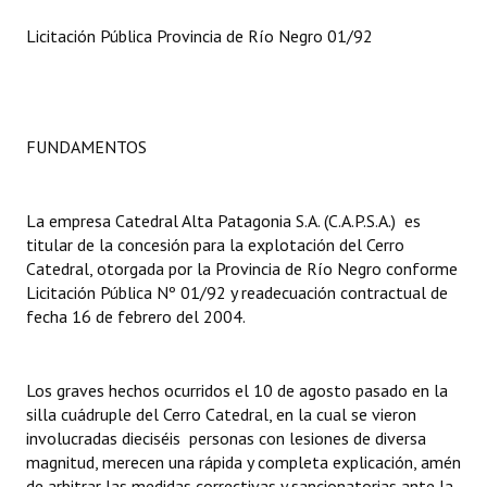
INSTITUCIONAL
Licitación Pública Provincia de Río Negro 01/92
Antiguos Pobladores
Noticias Destacadas
FUNDAMENTOS
Registros y Distinciones
Datos Históricos
La empresa Catedral Alta Patagonia S.A. (C.A.P.S.A.) es
Premio al Mérito - Registro
titular de la concesión para la explotación del Cerro
Catedral, otorgada por la Provincia de Río Negro conforme
Audiencias Públicas - Registro
Licitación Pública Nº 01/92 y readecuación contractual de
fecha 16 de febrero del 2004.
Mujeres que Dejaron Huellas - Registro
Periodistas Decanos - Registro
Los graves hechos ocurridos el 10 de agosto pasado en la
silla cuádruple del Cerro Catedral, en la cual se vieron
Ciudadano Ilustre - Registro
involucradas dieciséis personas con lesiones de diversa
magnitud, merecen una rápida y completa explicación, amén
Banca del Vecino - Registro
de arbitrar las medidas correctivas y sancionatorias ante la