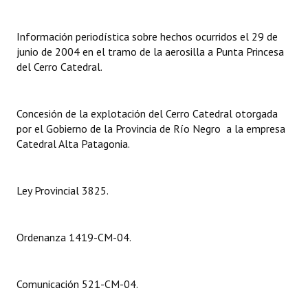
Dictámenes Asesoría Letrada
Información periodística sobre hechos ocurridos el 29 de
junio de 2004 en el tramo de la aerosilla a Punta Princesa
Actas de Sesión
del Cerro Catedral.
Informes de Unidad Coordinadora
Ejecución Presupuestaria
Concesión de la explotación del Cerro Catedral otorgada
por el Gobierno de la Provincia de Río Negro a la empresa
Actas de Audiencias Públicas
Catedral Alta Patagonia.
NORMATIVA
Ley Provincial 3825.
Comunicaciones
Declaraciones
Ordenanza 1419-CM-04.
Resoluciones
Comunicación 521-CM-04.
Resoluciones de Presidencia