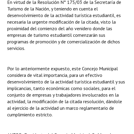
En virtud de la Resolución N° 175/03 de la Secretaría de
Turismo de la Nación, y teniendo en cuenta el
Dictámenes Asesoría Letrada
desenvolvimiento de la actividad turística estudiantil, es
necesaria la urgente modificación de la citada, visto la
Actas de Sesión
proximidad del comienzo del año venidero donde las
empresas de turismo estudiantil comenzarán sus
Informes de Unidad Coordinadora
programas de promoción y de comercialización de dichos
servicios.
Ejecución Presupuestaria
Actas de Audiencias Públicas
Por lo anteriormente expuesto, este Concejo Municipal
NORMATIVA
considera de vital importancia, para un efectivo
desenvolvimiento de la actividad turística estudiantil y sus
implicancias, tanto económicas como sociales, para el
Comunicaciones
conjunto de empresas y trabajadores involucrados en la
Declaraciones
actividad, la modificación de la citada resolución, dándole
al ejercicio de la actividad un marco reglamentario de
Resoluciones
cumplimiento estricto.
Resoluciones de Presidencia