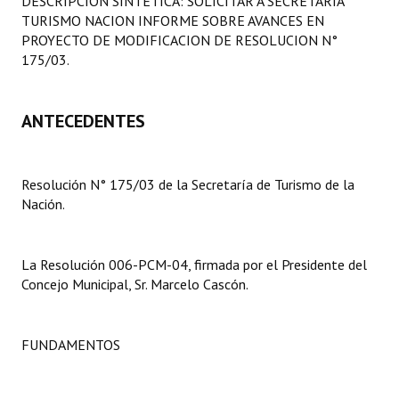
DESCRIPCION SINTETICA: SOLICITAR A SECRETARIA
Programas
TURISMO NACION INFORME SOBRE AVANCES EN
PROYECTO DE MODIFICACION DE RESOLUCION N°
LEGISLACIÓN
175/03.
Constitución Nacional
ANTECEDENTES
Constitución Provincial
Carta Orgánica 2007
Resolución N° 175/03 de la Secretaría de Turismo de la
Nación.
Reglamento Interno
Digesto
La Resolución 006-PCM-04, firmada por el Presidente del
Organigrama
Concejo Municipal, Sr. Marcelo Cascón.
DOCUMENTOS
FUNDAMENTOS
Informes de Gestión
Proyectos Presentados