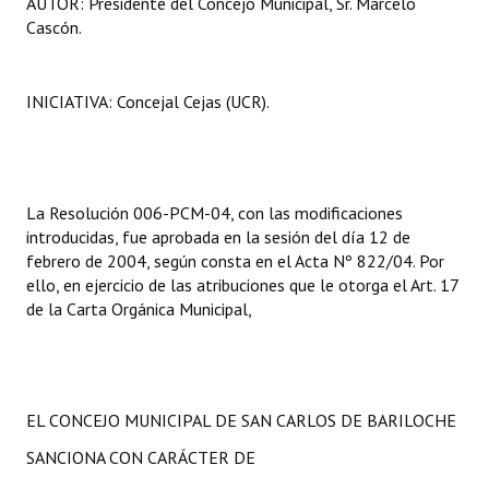
AUTOR: Presidente del Concejo Municipal, Sr. Marcelo
INSTITUCIONAL
Cascón.
Antiguos Pobladores
INICIATIVA: Concejal Cejas (UCR).
Noticias Destacadas
Registros y Distinciones
Datos Históricos
La Resolución 006-PCM-04, con las modificaciones
introducidas, fue aprobada en la sesión del día 12 de
Premio al Mérito - Registro
febrero de 2004, según consta en el Acta Nº 822/04. Por
ello, en ejercicio de las atribuciones que le otorga el Art. 17
Audiencias Públicas - Registro
de la Carta Orgánica Municipal,
Mujeres que Dejaron Huellas - Registro
Periodistas Decanos - Registro
EL CONCEJO MUNICIPAL DE SAN CARLOS DE BARILOCHE
Ciudadano Ilustre - Registro
SANCIONA CON CARÁCTER DE
Banca del Vecino - Registro