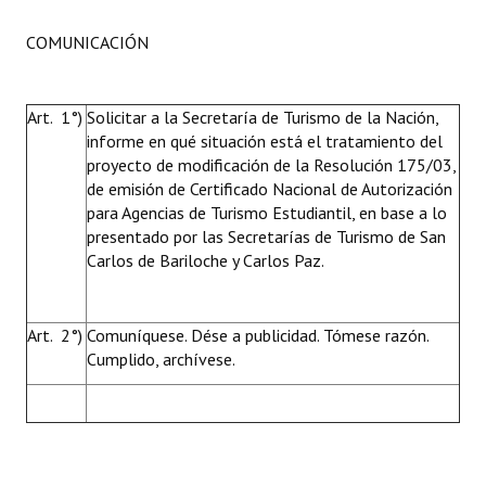
Huéspedes de Honor - Registro
COMUNICACIÓN
Antiguos Pobladores - Registro
Reconocimientos - Registro
Art. 1°)
Solicitar a la Secretaría de Turismo de la Nación,
informe en qué situación está el tratamiento del
Bariloche, Municipio intercultural
proyecto de modificación de la Resolución 175/03,
de emisión de Certificado Nacional de Autorización
Entrega de distinciones
para Agencias de Turismo Estudiantil, en base a lo
presentado por las Secretarías de Turismo de San
REFORMA DE LA CARTA ORGÁNICA
Carlos de Bariloche y Carlos Paz.
Art. 2°)
Comuníquese. Dése a publicidad. Tómese razón.
Cumplido, archívese.