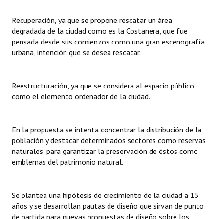
INSTITUCIONAL
Recuperación, ya que se propone rescatar un área
Antiguos Pobladores
degradada de la ciudad como es la Costanera, que fue
pensada desde sus comienzos como una gran escenografía
Noticias Destacadas
urbana, intención que se desea rescatar.
Registros y Distinciones
Reestructuración, ya que se considera al espacio público
Datos Históricos
como el elemento ordenador de la ciudad.
Premio al Mérito - Registro
Audiencias Públicas - Registro
En la propuesta se intenta concentrar la distribución de la
población y destacar determinados sectores como reservas
Mujeres que Dejaron Huellas - Registro
naturales, para garantizar la preservación de éstos como
emblemas del patrimonio natural.
Periodistas Decanos - Registro
Ciudadano Ilustre - Registro
Se plantea una hipótesis de crecimiento de la ciudad a 15
años y se desarrollan pautas de diseño que sirvan de punto
Banca del Vecino - Registro
de partida para nuevas propuestas de diseño sobre los