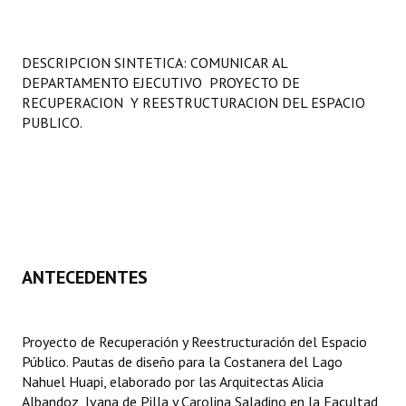
Programas
LEGISLACIÓN
DESCRIPCION SINTETICA: COMUNICAR AL
DEPARTAMENTO EJECUTIVO PROYECTO DE
Constitución Nacional
RECUPERACION Y REESTRUCTURACION DEL ESPACIO
PUBLICO.
Constitución Provincial
Carta Orgánica 2007
Reglamento Interno
Digesto
ANTECEDENTES
Organigrama
DOCUMENTOS
Proyecto de Recuperación y Reestructuración del Espacio
Público. Pautas de diseño para la Costanera del Lago
Informes de Gestión
Nahuel Huapi, elaborado por las Arquitectas Alicia
Albandoz, Ivana de Pilla y Carolina Saladino en la Facultad
Proyectos Presentados