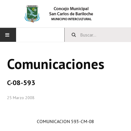
INICIO
Comunicaciones
CONCEJO
Bloques Políticos
C-08-593
Integrantes del Concejo
25 Marzo 2008
Comisiones Permanentes
Comisiones Especiales
COMUNICACION 593-CM-08
Concejales Mandato Cumplido