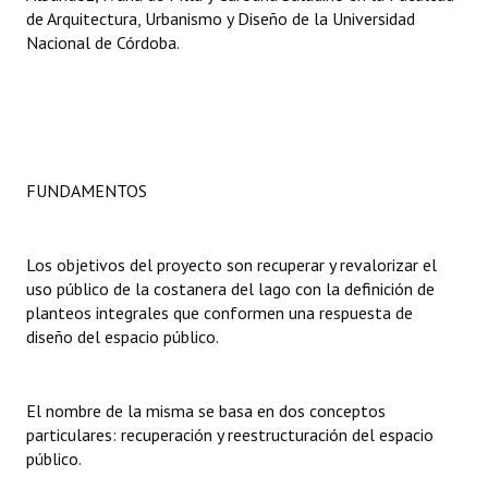
de Arquitectura, Urbanismo y Diseño de la Universidad
Nacional de Córdoba.
Dictámenes Asesoría Letrada
Actas de Sesión
Informes de Unidad Coordinadora
Ejecución Presupuestaria
FUNDAMENTOS
Actas de Audiencias Públicas
Los objetivos del proyecto son recuperar y revalorizar el
NORMATIVA
uso público de la costanera del lago con la definición de
planteos integrales que conformen una respuesta de
Comunicaciones
diseño del espacio público.
Declaraciones
El nombre de la misma se basa en dos conceptos
Resoluciones
particulares: recuperación y reestructuración del espacio
Resoluciones de Presidencia
público.