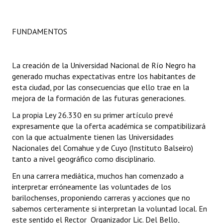
Dictámenes Asesoría Letrada
FUNDAMENTOS
Actas de Sesión
Informes de Unidad Coordinadora
La creación de la Universidad Nacional de Río Negro ha
generado muchas expectativas entre los habitantes de
Ejecución Presupuestaria
esta ciudad, por las consecuencias que ello trae en la
mejora de la formación de las futuras generaciones.
Actas de Audiencias Públicas
La propia Ley 26.330 en su primer artículo prevé
NORMATIVA
expresamente que la oferta académica se compatibilizará
con la que actualmente tienen las Universidades
Comunicaciones
Nacionales del Comahue y de Cuyo (Instituto Balseiro)
tanto a nivel geográfico como disciplinario.
Declaraciones
En una carrera mediática, muchos han comenzado a
interpretar erróneamente las voluntades de los
Resoluciones
barilochenses, proponiendo carreras y acciones que no
Resoluciones de Presidencia
sabemos certeramente si interpretan la voluntad local. En
este sentido el Rector  Organizador Lic. Del Bello,