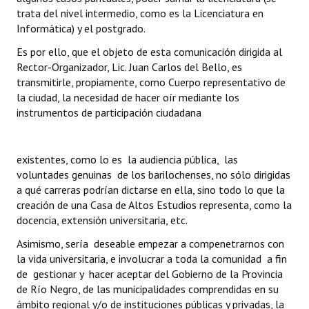
trata del nivel intermedio, como es la Licenciatura en
Huéspedes de Honor - Registro
Informática) y el postgrado.
Antiguos Pobladores - Registro
Es por ello, que el objeto de esta comunicación dirigida al
Rector-Organizador, Lic. Juan Carlos del Bello, es
Reconocimientos - Registro
transmitirle, propiamente, como Cuerpo representativo de
la ciudad, la necesidad de hacer oír mediante los
Bariloche, Municipio intercultural
instrumentos de participación ciudadana
Entrega de distinciones
REFORMA DE LA CARTA ORGÁNICA
existentes, como lo es la audiencia pública, las
voluntades genuinas de los barilochenses, no sólo dirigidas
a qué carreras podrían dictarse en ella, sino todo lo que la
creación de una Casa de Altos Estudios representa, como la
docencia, extensión universitaria, etc.
Asimismo, sería deseable empezar a compenetrarnos con
la vida universitaria, e involucrar a toda la comunidad a fin
de gestionar y hacer aceptar del Gobierno de la Provincia
de Río Negro, de las municipalidades comprendidas en su
ámbito regional y/o de instituciones públicas y privadas, la