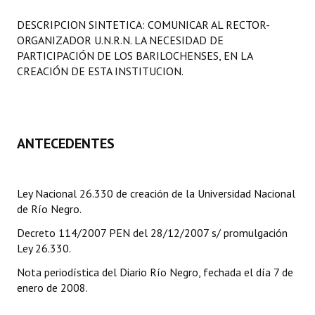
Programas
DESCRIPCION SINTETICA: COMUNICAR AL RECTOR-
ORGANIZADOR U.N.R.N. LA NECESIDAD DE
LEGISLACIÓN
PARTICIPACIÓN DE LOS BARILOCHENSES, EN LA
CREACIÓN DE ESTA INSTITUCION.
Constitución Nacional
Constitución Provincial
Carta Orgánica 2007
ANTECEDENTES
Reglamento Interno
Ley Nacional 26.330 de creación de la Universidad Nacional
Digesto
de Río Negro.
Organigrama
Decreto 114/2007 PEN del 28/12/2007 s/ promulgación
Ley 26.330.
DOCUMENTOS
Nota periodística del Diario Río Negro, fechada el día 7 de
Informes de Gestión
enero de 2008.
Proyectos Presentados