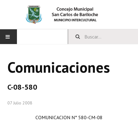
INICIO
Comunicaciones
CONCEJO
Bloques Políticos
C-08-580
Integrantes del Concejo
07 Julio 2008
Comisiones Permanentes
COMUNICACION N° 580-CM-08
Comisiones Especiales
Concejales Mandato Cumplido