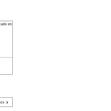
stado en
nte