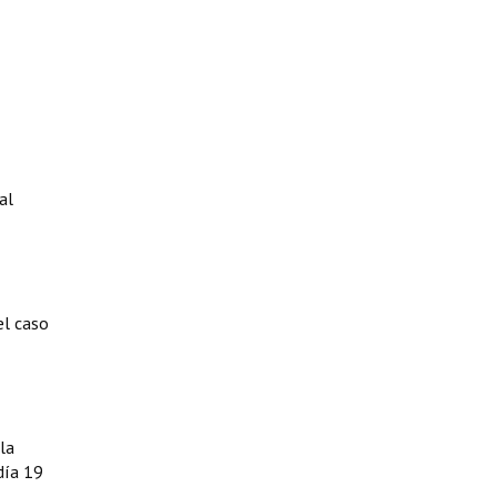
al
el caso
la
día 19