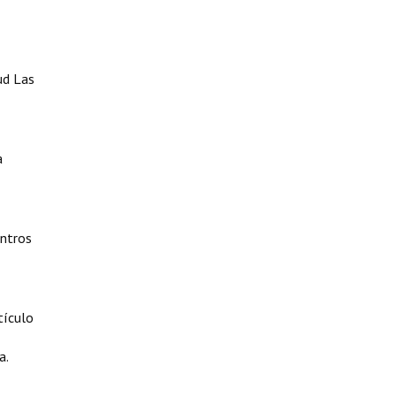
ud Las
a
entros
tículo
a.