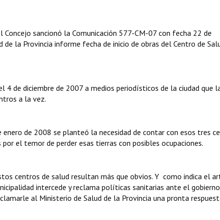
 el Concejo sancionó la Comunicación 577-CM-07 con fecha 22 de
d de la Provincia informe fecha de inicio de obras del Centro de Sal
el 4 de diciembre de 2007 a medios periodísticos de la ciudad que l
tros a la vez.
de enero de 2008 se planteó la necesidad de contar con esos tres c
s por el temor de perder esas tierras con posibles ocupaciones.
stos centros de salud resultan más que obvios. Y como indica el ar
cipalidad intercede y reclama políticas sanitarias ante el gobierno
reclamarle al Ministerio de Salud de la Provincia una pronta respuest