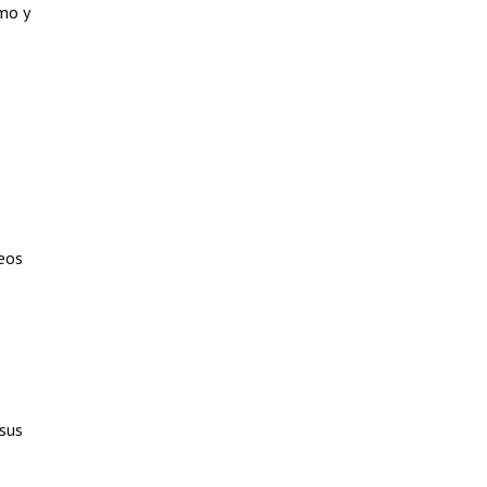
smo y
teos
 sus