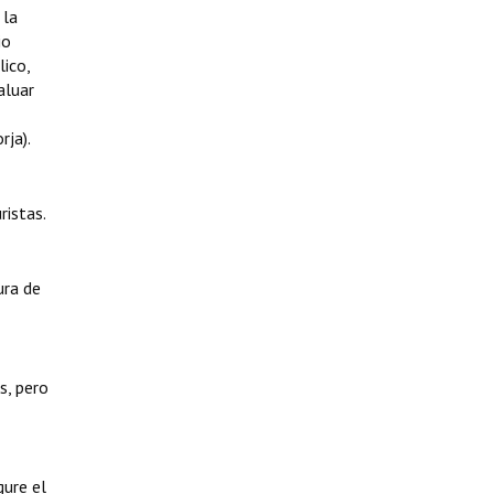
 la
io
lico,
aluar
rja).
ristas.
ura de
s, pero
gure el