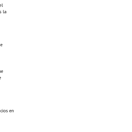
el
s la
de
ue
e
icios en