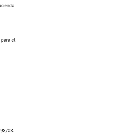
aciendo
 para el
898/08.