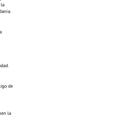
 la
danía.
a
dad.
tigo de
ben la