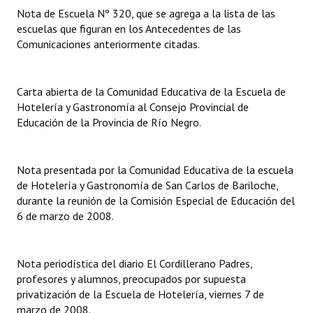
Nota de Escuela Nº 320, que se agrega a la lista de las
escuelas que figuran en los Antecedentes de las
Dictámenes Asesoría Letrada
Comunicaciones anteriormente citadas.
Actas de Sesión
Informes de Unidad Coordinadora
Carta abierta de la Comunidad Educativa de la Escuela de
Hotelería y Gastronomía al Consejo Provincial de
Ejecución Presupuestaria
Educación de la Provincia de Río Negro.
Actas de Audiencias Públicas
Nota presentada por la Comunidad Educativa de la escuela
NORMATIVA
de Hotelería y Gastronomía de San Carlos de Bariloche,
durante la reunión de la Comisión Especial de Educación del
Comunicaciones
6 de marzo de 2008.
Declaraciones
Nota periodística del diario El Cordillerano Padres,
Resoluciones
profesores y alumnos, preocupados por supuesta
Resoluciones de Presidencia
privatización de la Escuela de Hotelería, viernes 7 de
marzo de 2008.