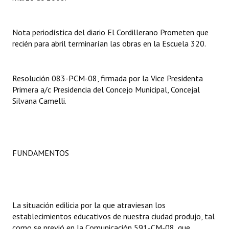
INSTITUCIONAL
Antiguos Pobladores
Nota periodística del diario El Cordillerano Prometen que
recién para abril terminarían las obras en la Escuela 320.
Noticias Destacadas
Registros y Distinciones
Resolución 083-PCM-08, firmada por la Vice Presidenta
Primera a/c Presidencia del Concejo Municipal, Concejal
Datos Históricos
Silvana Camelli.
Premio al Mérito - Registro
Audiencias Públicas - Registro
FUNDAMENTOS
Mujeres que Dejaron Huellas - Registro
Periodistas Decanos - Registro
Ciudadano Ilustre - Registro
La situación edilicia por la que atraviesan los
establecimientos educativos de nuestra ciudad produjo, tal
Banca del Vecino - Registro
como se previó en la Comunicación 591-CM-08, que