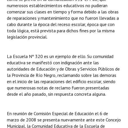
numerosos establecimientos educativos no pudieran
Huéspedes de Honor - Registro
comenzar sus clases en tiempo y forma debido a las obras
Antiguos Pobladores - Registro
de reparaciones y mantenimiento que no fueron llevadas a
cabo durante la época del receso escolar, época que con
Reconocimientos - Registro
toda lógica, está prevista para dichos fines por la misma
legislación provincial.
Bariloche, Municipio intercultural
Entrega de distinciones
La Escuela Nº 320 es un ejemplo de ello. Su comunidad
educativa se manifestó con indignación ante las
REFORMA DE LA CARTA ORGÁNICA
autoridades de Educación y de Obras y Servicios Públicos de
la Provincia de Río Negro, reclamando sobre las demoras
en el inicio de las reparaciones del edificio escolar, siendo
que numerosas notas de reclamo fueron presentadas
desde el año pasado, sin respuesta concreta alguna.
En reunión de Comisión Especial de Educación el 6 de
marzo de 2008 se presenta nuevamente ante este Concejo
Municipal, la Comunidad Educativa de la Escuela de