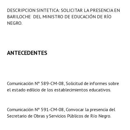
Programas
DESCRIPCION SINTETICA: SOLICITAR LA PRESENCIA EN
BARILOCHE DEL MINISTRO DE EDUCACIÓN DE RÍO
LEGISLACIÓN
NEGRO.
Constitución Nacional
Constitución Provincial
ANTECEDENTES
Carta Orgánica 2007
Reglamento Interno
Digesto
Comunicación Nº 589-CM-08, Solicitud de informes sobre
el estado edilicio de los establecimientos educativos.
Organigrama
DOCUMENTOS
Comunicación Nº 591-CM-08, Convocar la presencia del
Secretario de Obras y Servicios Públicos de Río Negro.
Informes de Gestión
Proyectos Presentados