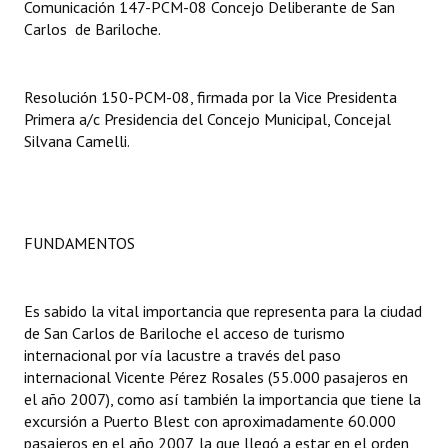
Comunicación 147-PCM-08 Concejo Deliberante de San
Carlos de Bariloche.
Dictámenes Asesoría Letrada
Actas de Sesión
Resolución 150-PCM-08, firmada por la Vice Presidenta
Primera a/c Presidencia del Concejo Municipal, Concejal
Informes de Unidad Coordinadora
Silvana Camelli.
Ejecución Presupuestaria
Actas de Audiencias Públicas
FUNDAMENTOS
NORMATIVA
Comunicaciones
Es sabido la vital importancia que representa para la ciudad
de San Carlos de Bariloche el acceso de turismo
Declaraciones
internacional por vía lacustre a través del paso
internacional Vicente Pérez Rosales (55.000 pasajeros en
Resoluciones
el año 2007), como así también la importancia que tiene la
Resoluciones de Presidencia
excursión a Puerto Blest con aproximadamente 60.000
pasajeros en el año 2007, la que llegó a estar en el orden