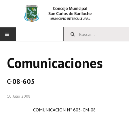
INICIO
Comunicaciones
CONCEJO
Bloques Políticos
C-08-605
Integrantes del Concejo
10 Julio 2008
Comisiones Permanentes
COMUNICACION N° 605-CM-08
Comisiones Especiales
Concejales Mandato Cumplido