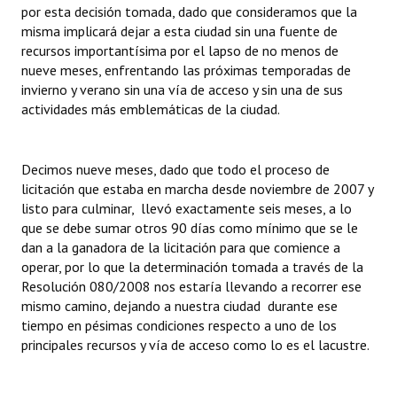
por esta decisión tomada, dado que consideramos que la
Huéspedes de Honor - Registro
misma implicará dejar a esta ciudad sin una fuente de
recursos importantísima por el lapso de no menos de
Antiguos Pobladores - Registro
nueve meses, enfrentando las próximas temporadas de
invierno y verano sin una vía de acceso y sin una de sus
Reconocimientos - Registro
actividades más emblemáticas de la ciudad.
Bariloche, Municipio intercultural
Entrega de distinciones
Decimos nueve meses, dado que todo el proceso de
licitación que estaba en marcha desde noviembre de 2007 y
REFORMA DE LA CARTA ORGÁNICA
listo para culminar, llevó exactamente seis meses, a lo
que se debe sumar otros 90 días como mínimo que se le
dan a la ganadora de la licitación para que comience a
operar, por lo que la determinación tomada a través de la
Resolución 080/2008 nos estaría llevando a recorrer ese
mismo camino, dejando a nuestra ciudad durante ese
tiempo en pésimas condiciones respecto a uno de los
principales recursos y vía de acceso como lo es el lacustre.