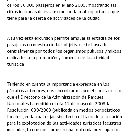
INSTITUCIONAL
de los 80.000 pasajeros en el año 2005, mostrando las
cifras indicadas de esta excursión la real importancia que
Antiguos Pobladores
tiene para la oferta de actividades de la ciudad.
Noticias Destacadas
A su vez esta excursión permite ampliar la estadía de los
Registros y Distinciones
pasajeros en nuestra ciudad, objetivo este buscado
centralmente por todos los organismos públicos y mixtos
Datos Históricos
dedicados a la promoción y fomento de la actividad
turística.
Premio al Mérito - Registro
Audiencias Públicas - Registro
Teniendo en cuenta la importancia expresada en los
Mujeres que Dejaron Huellas - Registro
párrafos anteriores, nos encontramos por el contrario, con
que el Directorio de la Administración de Parques
Periodistas Decanos - Registro
Nacionales ha emitido el día 12 de mayo de 2008 la
Resolución 080/2008 (publicada en medios periodísticos
Ciudadano Ilustre - Registro
locales), en la cual dejan sin efecto el llamado a licitación
para la explotación de las actividades turísticas lacustres
Banca del Vecino - Registro
indicadas, lo que nos sume en una profunda preocupación