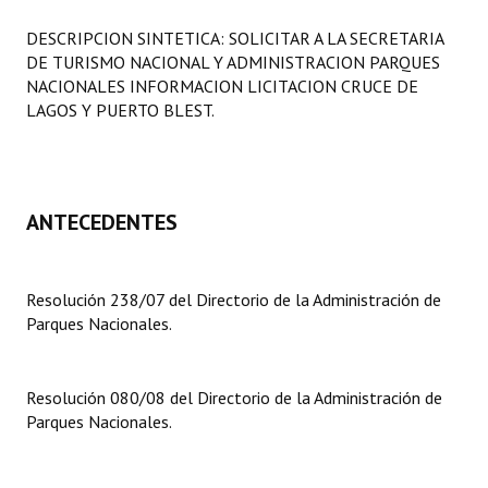
Programas
DESCRIPCION SINTETICA: SOLICITAR A LA SECRETARIA
DE TURISMO NACIONAL Y ADMINISTRACION PARQUES
LEGISLACIÓN
NACIONALES INFORMACION LICITACION CRUCE DE
LAGOS Y PUERTO BLEST.
Constitución Nacional
Constitución Provincial
Carta Orgánica 2007
ANTECEDENTES
Reglamento Interno
Resolución 238/07 del Directorio de la Administración de
Digesto
Parques Nacionales.
Organigrama
DOCUMENTOS
Resolución 080/08 del Directorio de la Administración de
Parques Nacionales.
Informes de Gestión
Proyectos Presentados