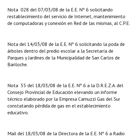
INSTITUCIONAL
Nota 028 del 07/03/08 de la E.E. Nº 6 solicitando
restablecimiento del servicio de Internet, mantenimiento
Antiguos Pobladores
de computadoras y conexión en Red de las mismas, al C.P.E.
Noticias Destacadas
Registros y Distinciones
Nota del 14/03/08 de la E.E. Nº 6 solicitando la poda de
árboles dentro del predio escolar a la Secretaría de
Datos Históricos
Parques y Jardines de la Municipalidad de San Carlos de
Bariloche.
Premio al Mérito - Registro
Audiencias Públicas - Registro
Nota 55 del 18/03/08 de la E.E. Nº 6 a la D.R.E.Z.A. del
Consejo Provincial de Educación elevando un informe
Mujeres que Dejaron Huellas - Registro
técnico elaborado por la Empresa Camuzzi Gas del Sur
constatando pérdida de gas en el establecimiento
Periodistas Decanos - Registro
educativo.
Ciudadano Ilustre - Registro
Banca del Vecino - Registro
Mail del 18/03/08 de la Directora de la E.E. Nº 6 a Radio