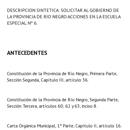
Programas
DESCRIPCION SINTETICA: SOLICITAR AL GOBIERNO DE
LA PROVINCIA DE RIO NEGRO ACCIONES EN LA ESCUELA
LEGISLACIÓN
ESPECIAL Nº 6.
Constitución Nacional
Constitución Provincial
ANTECEDENTES
Carta Orgánica 2007
Reglamento Interno
Constitución de la Provincia de Río Negro, Primera Parte,
Sección Segunda, Capítulo III, artículo 36.
Digesto
Organigrama
Constitución de la Provincia de Río Negro, Segunda Parte,
DOCUMENTOS
Sección Tercera, artículos 60; 62 y 63, inciso 8.
Informes de Gestión
Carta Orgánica Municipal, 1ª Parte, Capítulo II, artículo 16.
Proyectos Presentados