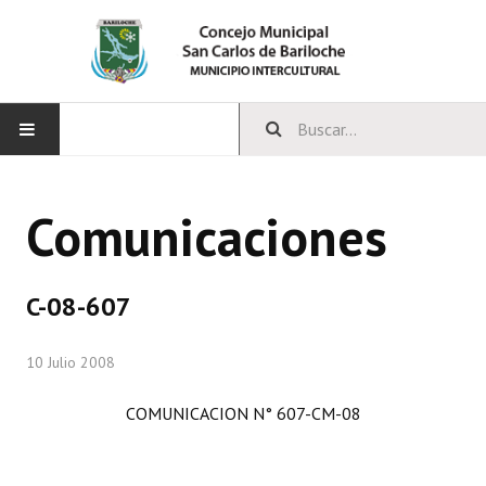
INICIO
Comunicaciones
CONCEJO
Bloques Políticos
C-08-607
Integrantes del Concejo
10 Julio 2008
Comisiones Permanentes
COMUNICACION N° 607-CM-08
Comisiones Especiales
Concejales Mandato Cumplido