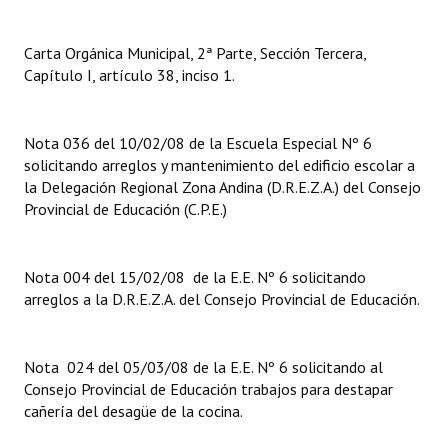
Dictámenes Asesoría Letrada
Carta Orgánica Municipal, 2ª Parte, Sección Tercera,
Capítulo I, artículo 38, inciso 1.
Actas de Sesión
Informes de Unidad Coordinadora
Nota 036 del 10/02/08 de la Escuela Especial Nº 6
Ejecución Presupuestaria
solicitando arreglos y mantenimiento del edificio escolar a
la Delegación Regional Zona Andina (D.R.E.Z.A.) del Consejo
Actas de Audiencias Públicas
Provincial de Educación (C.P.E.)
NORMATIVA
Nota 004 del 15/02/08 de la E.E. Nº 6 solicitando
Comunicaciones
arreglos a la D.R.E.Z.A. del Consejo Provincial de Educación.
Declaraciones
Nota 024 del 05/03/08 de la E.E. Nº 6 solicitando al
Resoluciones
Consejo Provincial de Educación trabajos para destapar
cañería del desagüe de la cocina.
Resoluciones de Presidencia