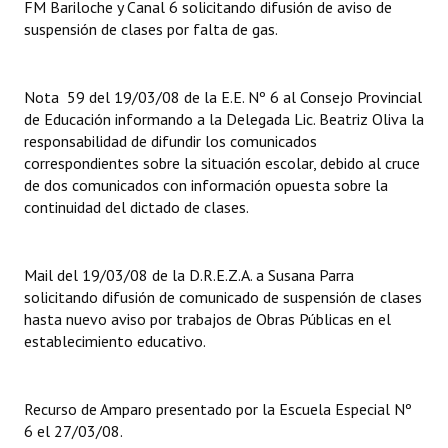
FM Bariloche y Canal 6 solicitando difusión de aviso de
Huéspedes de Honor - Registro
suspensión de clases por falta de gas.
Antiguos Pobladores - Registro
Nota 59 del 19/03/08 de la E.E. Nº 6 al Consejo Provincial
Reconocimientos - Registro
de Educación informando a la Delegada Lic. Beatriz Oliva la
responsabilidad de difundir los comunicados
Bariloche, Municipio intercultural
correspondientes sobre la situación escolar, debido al cruce
Entrega de distinciones
de dos comunicados con información opuesta sobre la
continuidad del dictado de clases.
REFORMA DE LA CARTA ORGÁNICA
Mail del 19/03/08 de la D.R.E.Z.A. a Susana Parra
solicitando difusión de comunicado de suspensión de clases
hasta nuevo aviso por trabajos de Obras Públicas en el
establecimiento educativo.
Recurso de Amparo presentado por la Escuela Especial Nº
6 el 27/03/08.