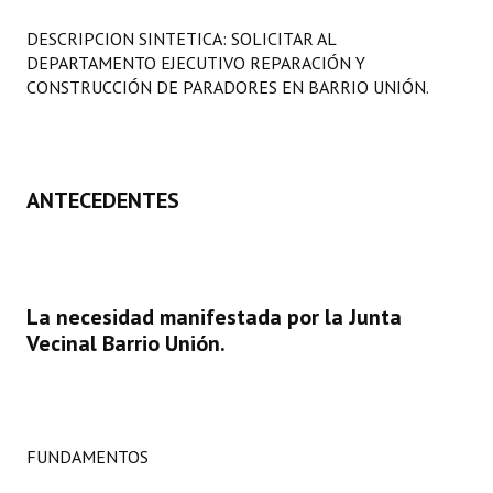
Programas
DESCRIPCION SINTETICA: SOLICITAR AL
DEPARTAMENTO EJECUTIVO REPARACIÓN Y
LEGISLACIÓN
CONSTRUCCIÓN DE PARADORES EN BARRIO UNIÓN.
Constitución Nacional
Constitución Provincial
ANTECEDENTES
Carta Orgánica 2007
Reglamento Interno
Digesto
La necesidad manifestada por la Junta
Vecinal Barrio Unión.
Organigrama
DOCUMENTOS
Informes de Gestión
FUNDAMENTOS
Proyectos Presentados