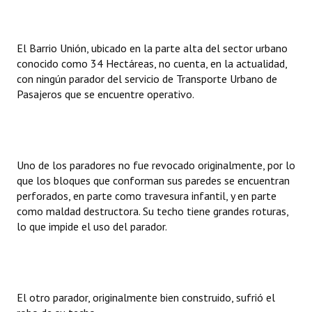
Dictámenes Asesoría Letrada
El Barrio Unión, ubicado en la parte alta del sector urbano
Actas de Sesión
conocido como 34 Hectáreas, no cuenta, en la actualidad,
con ningún parador del servicio de Transporte Urbano de
Informes de Unidad Coordinadora
Pasajeros que se encuentre operativo.
Ejecución Presupuestaria
Actas de Audiencias Públicas
Uno de los paradores no fue revocado originalmente, por lo
NORMATIVA
que los bloques que conforman sus paredes se encuentran
perforados, en parte como travesura infantil, y en parte
Comunicaciones
como maldad destructora. Su techo tiene grandes roturas,
lo que impide el uso del parador.
Declaraciones
Resoluciones
Resoluciones de Presidencia
El otro parador, originalmente bien construido, sufrió el