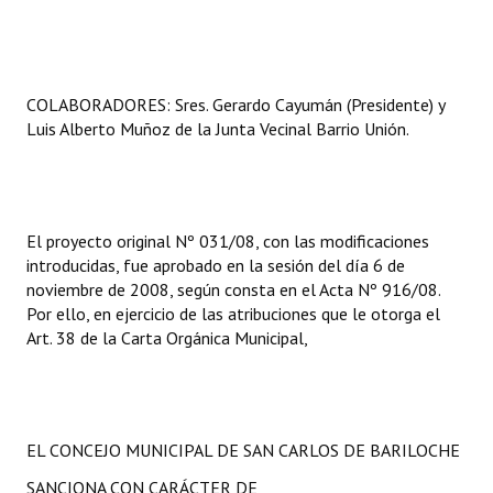
Huéspedes de Honor - Registro
Antiguos Pobladores - Registro
COLABORADORES: Sres. Gerardo Cayumán (Presidente) y
Reconocimientos - Registro
Luis Alberto Muñoz de la Junta Vecinal Barrio Unión.
Bariloche, Municipio intercultural
Entrega de distinciones
El proyecto original Nº 031/08, con las modificaciones
REFORMA DE LA CARTA ORGÁNICA
introducidas, fue aprobado en la sesión del día 6 de
noviembre de 2008, según consta en el Acta Nº 916/08.
Por ello, en ejercicio de las atribuciones que le otorga el
Art. 38 de la Carta Orgánica Municipal,
EL CONCEJO MUNICIPAL DE SAN CARLOS DE BARILOCHE
SANCIONA CON CARÁCTER DE