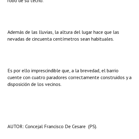
robo de su techo.
INSTITUCIONAL
Antiguos Pobladores
Noticias Destacadas
Además de las lluvias, la altura del lugar hace que las
nevadas de cincuenta centímetros sean habituales.
Registros y Distinciones
Datos Históricos
Premio al Mérito - Registro
Es por ello imprescindible que, a la brevedad, el barrio
cuente con cuatro paradores correctamente construidos y a
Audiencias Públicas - Registro
disposición de los vecinos.
Mujeres que Dejaron Huellas - Registro
Periodistas Decanos - Registro
Ciudadano Ilustre - Registro
AUTOR: Concejal Francisco De Cesare (PS).
Banca del Vecino - Registro