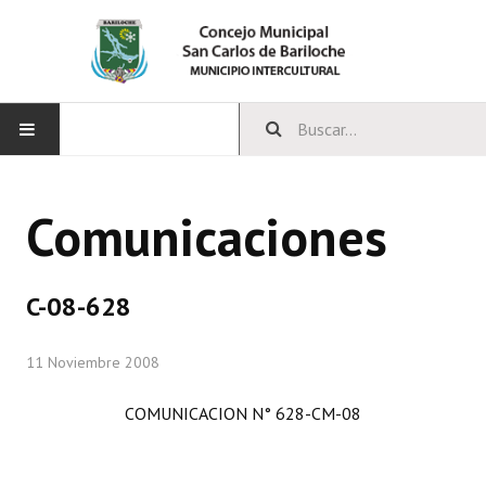
INICIO
Comunicaciones
CONCEJO
Bloques Políticos
C-08-628
Integrantes del Concejo
11 Noviembre 2008
Comisiones Permanentes
COMUNICACION N° 628-CM-08
Comisiones Especiales
Concejales Mandato Cumplido