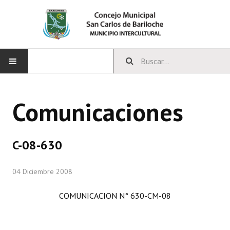
INICIO
Comunicaciones
CONCEJO
Bloques Políticos
C-08-630
Integrantes del Concejo
04 Diciembre 2008
Comisiones Permanentes
COMUNICACION N° 630-CM-08
Comisiones Especiales
Concejales Mandato Cumplido