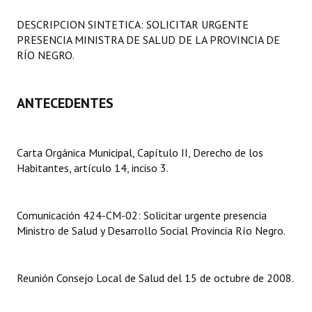
Programas
DESCRIPCION SINTETICA: SOLICITAR URGENTE
PRESENCIA MINISTRA DE SALUD DE LA PROVINCIA DE
LEGISLACIÓN
RÍO NEGRO.
Constitución Nacional
ANTECEDENTES
Constitución Provincial
Carta Orgánica 2007
Carta Orgánica Municipal, Capítulo II, Derecho de los
Reglamento Interno
Habitantes, artículo 14, inciso 3.
Digesto
Comunicación 424-CM-02: Solicitar urgente presencia
Organigrama
Ministro de Salud y Desarrollo Social Provincia Río Negro.
DOCUMENTOS
Reunión Consejo Local de Salud del 15 de octubre de 2008.
Informes de Gestión
Proyectos Presentados