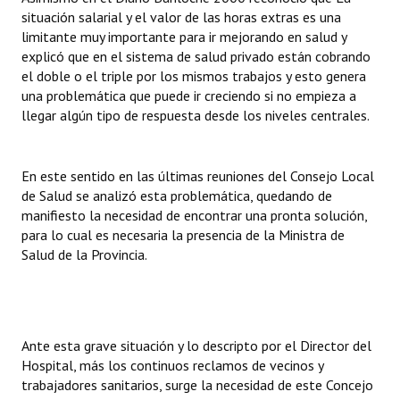
situación salarial y el valor de las horas extras es una
Huéspedes de Honor - Registro
limitante muy importante para ir mejorando en salud y
Antiguos Pobladores - Registro
explicó que en el sistema de salud privado están cobrando
el doble o el triple por los mismos trabajos y esto genera
Reconocimientos - Registro
una problemática que puede ir creciendo si no empieza a
llegar algún tipo de respuesta desde los niveles centrales.
Bariloche, Municipio intercultural
Entrega de distinciones
En este sentido en las últimas reuniones del Consejo Local
de Salud se analizó esta problemática, quedando de
REFORMA DE LA CARTA ORGÁNICA
manifiesto la necesidad de encontrar una pronta solución,
para lo cual es necesaria la presencia de la Ministra de
Salud de la Provincia.
Ante esta grave situación y lo descripto por el Director del
Hospital, más los continuos reclamos de vecinos y
trabajadores sanitarios, surge la necesidad de este Concejo