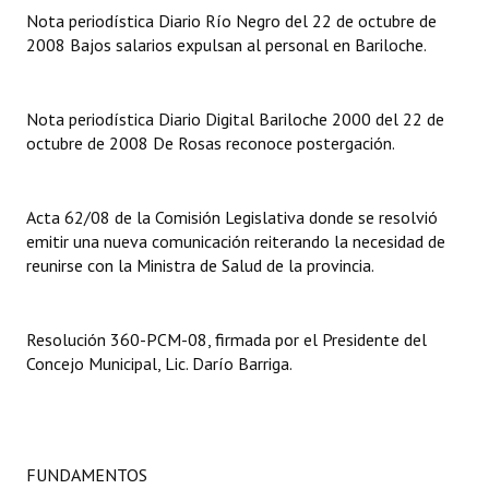
Nota periodística Diario Río Negro del 22 de octubre de
2008 Bajos salarios expulsan al personal en Bariloche.
Dictámenes Asesoría Letrada
Actas de Sesión
Nota periodística Diario Digital Bariloche 2000 del 22 de
Informes de Unidad Coordinadora
octubre de 2008 De Rosas reconoce postergación.
Ejecución Presupuestaria
Acta 62/08 de la Comisión Legislativa donde se resolvió
Actas de Audiencias Públicas
emitir una nueva comunicación reiterando la necesidad de
reunirse con la Ministra de Salud de la provincia.
NORMATIVA
Comunicaciones
Resolución 360-PCM-08, firmada por el Presidente del
Concejo Municipal, Lic. Darío Barriga.
Declaraciones
Resoluciones
Resoluciones de Presidencia
FUNDAMENTOS