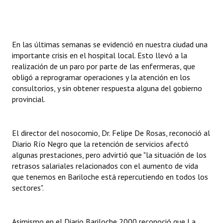
INSTITUCIONAL
Antiguos Pobladores
En las últimas semanas se evidenció en nuestra ciudad una
Noticias Destacadas
importante crisis en el hospital local. Esto llevó a la
realización de un paro por parte de las enfermeras, que
Registros y Distinciones
obligó a reprogramar operaciones y la atención en los
consultorios, y sin obtener respuesta alguna del gobierno
Datos Históricos
provincial.
Premio al Mérito - Registro
Audiencias Públicas - Registro
El director del nosocomio, Dr. Felipe De Rosas, reconoció al
Diario Río Negro que la retención de servicios afectó
Mujeres que Dejaron Huellas - Registro
algunas prestaciones, pero advirtió que "la situación de los
retrasos salariales relacionados con el aumento de vida
Periodistas Decanos - Registro
que tenemos en Bariloche está repercutiendo en todos los
sectores".
Ciudadano Ilustre - Registro
Banca del Vecino - Registro
Asimismo en el Diario Bariloche 2000 reconoció que La