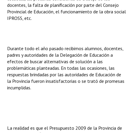
docentes, la falta de planificación por parte del Consejo
Huéspedes de Honor - Registro
Provincial de Educación, el funcionamiento de la obra social
IPROSS, etc.
Antiguos Pobladores - Registro
Reconocimientos - Registro
Bariloche, Municipio intercultural
Durante todo el año pasado recibimos alumnos, docentes,
Entrega de distinciones
padres y autoridades de la Delegación de Educación a
efectos de buscar alternativas de solución a las
REFORMA DE LA CARTA ORGÁNICA
problemáticas planteadas. En todas las ocasiones, las
respuestas brindadas por las autoridades de Educación de
la Provincia fueron insatisfactorias o se trató de promesas
incumplidas.
La realidad es que el Presupuesto 2009 de la Provincia de