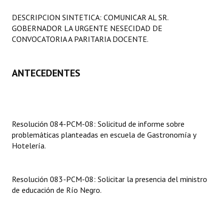
Programas
DESCRIPCION SINTETICA: COMUNICAR AL SR.
GOBERNADOR LA URGENTE NESECIDAD DE
LEGISLACIÓN
CONVOCATORIA A PARITARIA DOCENTE.
Constitución Nacional
ANTECEDENTES
Constitución Provincial
Carta Orgánica 2007
Reglamento Interno
Resolución 084-PCM-08: Solicitud de informe sobre
problemáticas planteadas en escuela de Gastronomía y
Digesto
Hotelería.
Organigrama
DOCUMENTOS
Resolución 083-PCM-08: Solicitar la presencia del ministro
de educación de Río Negro.
Informes de Gestión
Proyectos Presentados