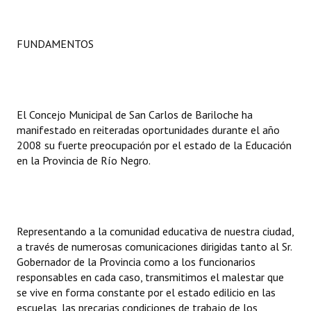
INSTITUCIONAL
Antiguos Pobladores
FUNDAMENTOS
Noticias Destacadas
Registros y Distinciones
El Concejo Municipal de San Carlos de Bariloche ha
Datos Históricos
manifestado en reiteradas oportunidades durante el año
2008 su fuerte preocupación por el estado de la Educación
Premio al Mérito - Registro
en la Provincia de Río Negro.
Audiencias Públicas - Registro
Mujeres que Dejaron Huellas - Registro
Representando a la comunidad educativa de nuestra ciudad,
Periodistas Decanos - Registro
a través de numerosas comunicaciones dirigidas tanto al Sr.
Gobernador de la Provincia como a los funcionarios
Ciudadano Ilustre - Registro
responsables en cada caso, transmitimos el malestar que
se vive en forma constante por el estado edilicio en las
Banca del Vecino - Registro
escuelas, las precarias condiciones de trabajo de los