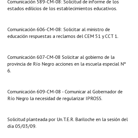
Comunicación 589-CM-08: Solicitud de informe de los
estados edilicios de los establecimientos educativos.
Dictámenes Asesoría Letrada
Actas de Sesión
Comunicación 606-CM-08: Solicitar al ministro de
educación respuestas a reclamos del CEM 51 y CCT 1.
Informes de Unidad Coordinadora
Ejecución Presupuestaria
Comunicación 607-CM-08 Solicitar al gobierno de la
Actas de Audiencias Públicas
provincia de Río Negro acciones en la escuela especial Nº
6.
NORMATIVA
Comunicaciones
Comunicación 609-CM-08 - Comunicar al Gobernador de
Río Negro la necesidad de regularizar IPROSS.
Declaraciones
Resoluciones
Solicitud planteada por Un.T.E.R. Bariloche en la sesión del
día 05/03/09.
Resoluciones de Presidencia