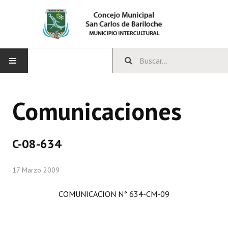
INICIO
Comunicaciones
CONCEJO
Bloques Políticos
C-08-634
Integrantes del Concejo
17 Marzo 2009
Comisiones Permanentes
COMUNICACION N° 634-CM-09
Comisiones Especiales
Concejales Mandato Cumplido