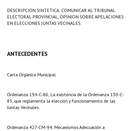
Programas
DESCRIPCION SINTETICA: COMUNICAR AL TRIBUNAL
ELECTORAL PROVINCIAL, OPINION SOBRE APELACIONES
LEGISLACIÓN
EN ELECCIONES JUNTAS VECINALES.
Constitución Nacional
Constitución Provincial
ANTECEDENTES
Carta Orgánica 2007
Reglamento Interno
Carta Orgánica Municipal.
Digesto
Organigrama
Ordenanza 194-C-86, La existencia de la Ordenanza 130-C-
85, que reglamenta la elección y funcionamiento de las
DOCUMENTOS
Juntas Vecinales.
Informes de Gestión
Ordenanza 427-CM-94, Mecanismos Adecuación a
Proyectos Presentados