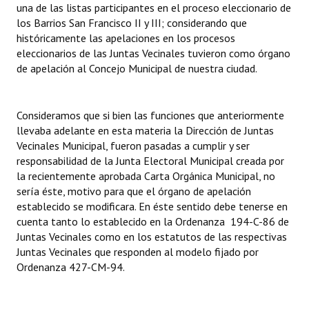
una de las listas participantes en el proceso eleccionario de
INSTITUCIONAL
los Barrios San Francisco II y III; considerando que
históricamente las apelaciones en los procesos
Antiguos Pobladores
eleccionarios de las Juntas Vecinales tuvieron como órgano
de apelación al Concejo Municipal de nuestra ciudad.
Noticias Destacadas
Registros y Distinciones
Consideramos que si bien las funciones que anteriormente
Datos Históricos
llevaba adelante en esta materia la Dirección de Juntas
Vecinales Municipal, fueron pasadas a cumplir y ser
Premio al Mérito - Registro
responsabilidad de la Junta Electoral Municipal creada por
la recientemente aprobada Carta Orgánica Municipal, no
Audiencias Públicas - Registro
sería éste, motivo para que el órgano de apelación
establecido se modificara. En éste sentido debe tenerse en
Mujeres que Dejaron Huellas - Registro
cuenta tanto lo establecido en la Ordenanza 194-C-86 de
Juntas Vecinales como en los estatutos de las respectivas
Periodistas Decanos - Registro
Juntas Vecinales que responden al modelo fijado por
Ordenanza 427-CM-94.
Ciudadano Ilustre - Registro
Banca del Vecino - Registro