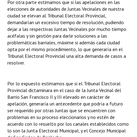
Por otra parte estimamos que si las apelaciones en las
Huéspedes de Honor - Registro
elecciones de autoridades de Juntas Vecinales de nuestra
ciudad se elevan al Tribunal Electoral Provincial,
Antiguos Pobladores - Registro
demandarían un excesivo tiempo de resolución, pudiendo
dejar a las respectivas Juntas Vecinales por mucho tiempo
Reconocimientos - Registro
acéfalas y sin gestión para darle soluciones a las
problemáticas barriales, máxime si además cada ciudad
Bariloche, Municipio intercultural
opta por el mismo procedimiento, lo que generaría en el
Tribunal Electoral Provincial una alta demanda de casos a
Entrega de distinciones
resolver.
REFORMA DE LA CARTA ORGÁNICA
Por lo expuesto estimamos que si el Tribunal Electoral
Provincial dictaminara en el caso de la Junta Vecinal del
Barrio San Francisco II y III elevado en carácter de
apelación, generaría un antecedente que podría a futuro
ser requerido por otras Juntas que se encuentren con
problemas en su proceso eleccionarios y no estén de
acuerdo con lo resuelto por los canales establecidos como
lo son la Junta Electoral Municipal, y el Concejo Municipal