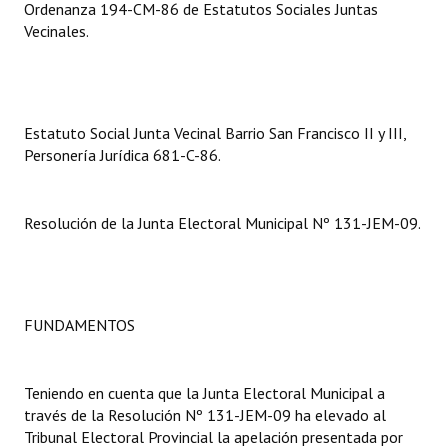
Ordenanza 194-CM-86 de Estatutos Sociales Juntas
Vecinales.
Dictámenes Asesoría Letrada
Actas de Sesión
Informes de Unidad Coordinadora
Estatuto Social Junta Vecinal Barrio San Francisco II y III,
Personería Jurídica 681-C-86.
Ejecución Presupuestaria
Actas de Audiencias Públicas
Resolución de la Junta Electoral Municipal Nº 131-JEM-09.
NORMATIVA
Comunicaciones
FUNDAMENTOS
Declaraciones
Resoluciones
Teniendo en cuenta que la Junta Electoral Municipal a
través de la Resolución Nº 131-JEM-09 ha elevado al
Resoluciones de Presidencia
Tribunal Electoral Provincial la apelación presentada por