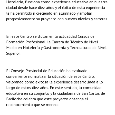
Hotelería, funciona como experiencia educativa en nuestra
ciudad desde hace diez años y el éxito de esta experiencia
Dictámenes Asesoría Letrada
le ha permitido ir creciendo en alumnado y ampliar
progresivamente su proyecto con nuevos niveles y carreras.
Actas de Sesión
Informes de Unidad Coordinadora
En este Centro se dictan en la actualidad Cursos de
Formación Profesional, la Carrera de Técnico de Nivel
Ejecución Presupuestaria
Medio en Hotelería y Gastronomía y Tecnicaturas de Nivel
Actas de Audiencias Públicas
Superior.
NORMATIVA
El Consejo Provincial de Educación ha evaluado
Comunicaciones
conveniente normalizar la situación de este Centro,
valorando como exitosa la experiencia desarrollada a lo
Declaraciones
largo de estos diez años. En este sentido, la comunidad
educativa en su conjunto y la ciudadanía de San Carlos de
Resoluciones
Bariloche celebra que este proyecto obtenga el
reconocimiento que se merece.
Resoluciones de Presidencia