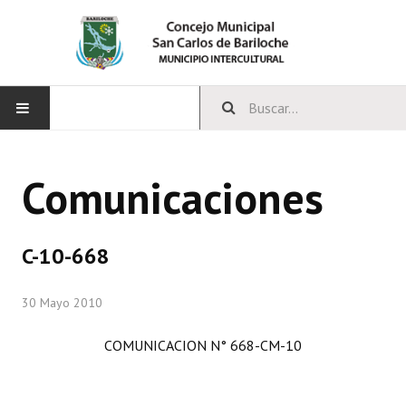
INICIO
Comunicaciones
CONCEJO
Bloques Políticos
C-10-668
Integrantes del Concejo
30 Mayo 2010
Comisiones Permanentes
COMUNICACION N° 668-CM-10
Comisiones Especiales
Concejales Mandato Cumplido