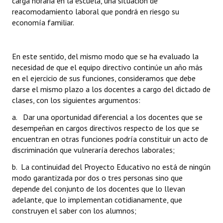
carga horaria en la escuela, una situación de
Huéspedes de Honor - Registro
reacomodamiento laboral que pondrá en riesgo su
economía familiar.
Antiguos Pobladores - Registro
Reconocimientos - Registro
En este sentido, del mismo modo que se ha evaluado la
necesidad de que el equipo directivo continúe un año más
Bariloche, Municipio intercultural
en el ejercicio de sus funciones, consideramos que debe
darse el mismo plazo a los docentes a cargo del dictado de
Entrega de distinciones
clases, con los siguientes argumentos:
REFORMA DE LA CARTA ORGÁNICA
a. Dar una oportunidad diferencial a los docentes que se
desempeñan en cargos directivos respecto de los que se
encuentran en otras funciones podría constituir un acto de
discriminación que vulneraría derechos laborales;
b. La continuidad del Proyecto Educativo no está de ningún
modo garantizada por dos o tres personas sino que
depende del conjunto de los docentes que lo llevan
adelante, que lo implementan cotidianamente, que
construyen el saber con los alumnos;