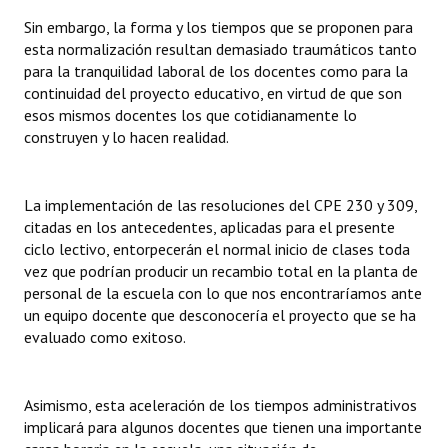
INSTITUCIONAL
Sin embargo, la forma y los tiempos que se proponen para
esta normalización resultan demasiado traumáticos tanto
Antiguos Pobladores
para la tranquilidad laboral de los docentes como para la
continuidad del proyecto educativo, en virtud de que son
Noticias Destacadas
esos mismos docentes los que cotidianamente lo
construyen y lo hacen realidad.
Registros y Distinciones
Datos Históricos
La implementación de las resoluciones del CPE 230 y 309,
Premio al Mérito - Registro
citadas en los antecedentes, aplicadas para el presente
ciclo lectivo, entorpecerán el normal inicio de clases toda
Audiencias Públicas - Registro
vez que podrían producir un recambio total en la planta de
personal de la escuela con lo que nos encontraríamos ante
Mujeres que Dejaron Huellas - Registro
un equipo docente que desconocería el proyecto que se ha
evaluado como exitoso.
Periodistas Decanos - Registro
Ciudadano Ilustre - Registro
Asimismo, esta aceleración de los tiempos administrativos
implicará para algunos docentes que tienen una importante
Banca del Vecino - Registro