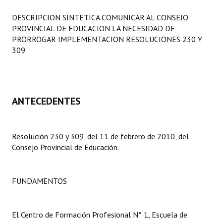
Programas
DESCRIPCION SINTETICA COMUNICAR AL CONSEJO
PROVINCIAL DE EDUCACION LA NECESIDAD DE
LEGISLACIÓN
PRORROGAR IMPLEMENTACION RESOLUCIONES 230 Y
309.
Constitución Nacional
Constitución Provincial
Carta Orgánica 2007
ANTECEDENTES
Reglamento Interno
Resolución 230 y 309, del 11 de febrero de 2010, del
Digesto
Consejo Provincial de Educación.
Organigrama
DOCUMENTOS
FUNDAMENTOS
Informes de Gestión
El Centro de Formación Profesional N° 1, Escuela de
Proyectos Presentados