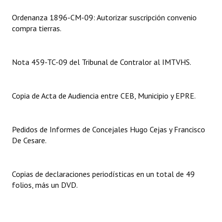
INSTITUCIONAL
Ordenanza 1896-CM-09: Autorizar suscripción convenio
compra tierras.
Antiguos Pobladores
Noticias Destacadas
Nota 459-TC-09 del Tribunal de Contralor al IMTVHS.
Registros y Distinciones
Datos Históricos
Copia de Acta de Audiencia entre CEB, Municipio y EPRE.
Premio al Mérito - Registro
Pedidos de Informes de Concejales Hugo Cejas y Francisco
Audiencias Públicas - Registro
De Cesare.
Mujeres que Dejaron Huellas - Registro
Periodistas Decanos - Registro
Copias de declaraciones periodísticas en un total de 49
folios, más un DVD.
Ciudadano Ilustre - Registro
Banca del Vecino - Registro