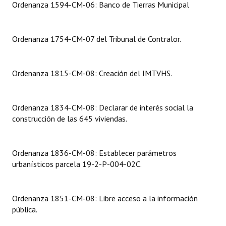
Ordenanza 1594-CM-06: Banco de Tierras Municipal
Dictámenes Asesoría Letrada
Ordenanza 1754-CM-07 del Tribunal de Contralor.
Actas de Sesión
Informes de Unidad Coordinadora
Ordenanza 1815-CM-08: Creación del IMTVHS.
Ejecución Presupuestaria
Actas de Audiencias Públicas
Ordenanza 1834-CM-08: Declarar de interés social la
construcción de las 645 viviendas.
NORMATIVA
Comunicaciones
Ordenanza 1836-CM-08: Establecer parámetros
urbanísticos parcela 19-2-P-004-02C.
Declaraciones
Resoluciones
Ordenanza 1851-CM-08: Libre acceso a la información
pública.
Resoluciones de Presidencia