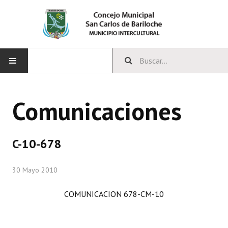
INICIO
Comunicaciones
CONCEJO
Bloques Políticos
C-10-678
Integrantes del Concejo
30 Mayo 2010
Comisiones Permanentes
COMUNICACION 678-CM-10
Comisiones Especiales
Concejales Mandato Cumplido