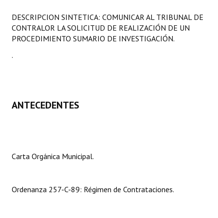
Programas
DESCRIPCION SINTETICA: COMUNICAR AL TRIBUNAL DE
CONTRALOR LA SOLICITUD DE REALIZACIÓN DE UN
LEGISLACIÓN
PROCEDIMIENTO SUMARIO DE INVESTIGACIÓN.
Constitución Nacional
.
Constitución Provincial
Carta Orgánica 2007
ANTECEDENTES
Reglamento Interno
Digesto
Organigrama
Carta Orgánica Municipal.
DOCUMENTOS
Ordenanza 257-C-89: Régimen de Contrataciones.
Informes de Gestión
Proyectos Presentados