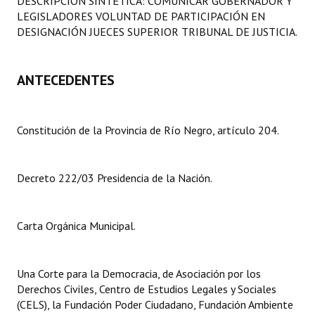
DESCRIPCIÓN SINTÉTICA: COMUNICAR GOBERNADOR Y
Programas
LEGISLADORES VOLUNTAD DE PARTICIPACIÓN EN
DESIGNACIÓN JUECES SUPERIOR TRIBUNAL DE JUSTICIA.
LEGISLACIÓN
ANTECEDENTES
Constitución Nacional
Constitución Provincial
Constitución de la Provincia de Río Negro, artículo 204.
Carta Orgánica 2007
Reglamento Interno
Decreto 222/03 Presidencia de la Nación.
Digesto
Organigrama
Carta Orgánica Municipal.
DOCUMENTOS
Una Corte para la Democracia, de Asociación por los
Informes de Gestión
Derechos Civiles, Centro de Estudios Legales y Sociales
(CELS), la Fundación Poder Ciudadano, Fundación Ambiente
Proyectos Presentados