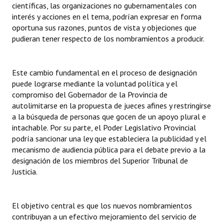
científicas, las organizaciones no gubernamentales con
Huéspedes de Honor - Registro
interés y acciones en el tema, podrían expresar en forma
oportuna sus razones, puntos de vista y objeciones que
Antiguos Pobladores - Registro
pudieran tener respecto de los nombramientos a producir.
Reconocimientos - Registro
Bariloche, Municipio intercultural
Este cambio fundamental en el proceso de designación
puede lograrse mediante la voluntad política y el
Entrega de distinciones
compromiso del Gobernador de la Provincia de
autolimitarse en la propuesta de jueces afines y restringirse
REFORMA DE LA CARTA ORGÁNICA
a la búsqueda de personas que gocen de un apoyo plural e
intachable. Por su parte, el Poder Legislativo Provincial
podría sancionar una ley que estableciera la publicidad y el
mecanismo de audiencia pública para el debate previo a la
designación de los miembros del Superior Tribunal de
Justicia.
El objetivo central es que los nuevos nombramientos
contribuyan a un efectivo mejoramiento del servicio de