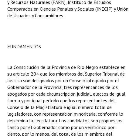
y Recursos Naturales (FARN), Instituto de Estudios
Comparados en Ciencias Penales y Sociales (INECIP) y Unión
Dictámenes Asesoría Letrada
de Usuarios y Consumidores.
Actas de Sesión
Informes de Unidad Coordinadora
FUNDAMENTOS
Ejecución Presupuestaria
Actas de Audiencias Públicas
La Constitución de la Provincia de Río Negro establece en
su artículo 204 que los miembros del Superior Tribunal de
NORMATIVA
Justicia son designados por un Consejo integrado por el
Gobernador de la Provincia, tres representantes de los
Comunicaciones
abogados por cada circunscripción judicial, electos de igual
forma y por igual período que los representantes del
Declaraciones
Consejo de la Magistratura e igual número total de
legisladores, con representación minoritaria, conforme lo
Resoluciones
determina la Legislatura. Los candidatos son propuestos
Resoluciones de Presidencia
tanto por el Gobernador como por un veinticinco por
ciento, por lo menos, del total de los miembros del