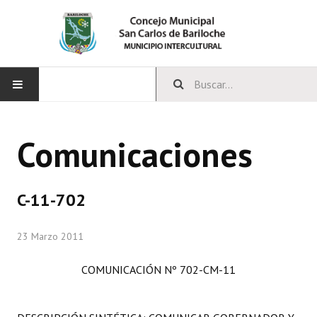
INICIO
Comunicaciones
CONCEJO
Bloques Políticos
C-11-702
Integrantes del Concejo
23 Marzo 2011
Comisiones Permanentes
COMUNICACIÓN Nº 702-CM-11
Comisiones Especiales
Concejales Mandato Cumplido