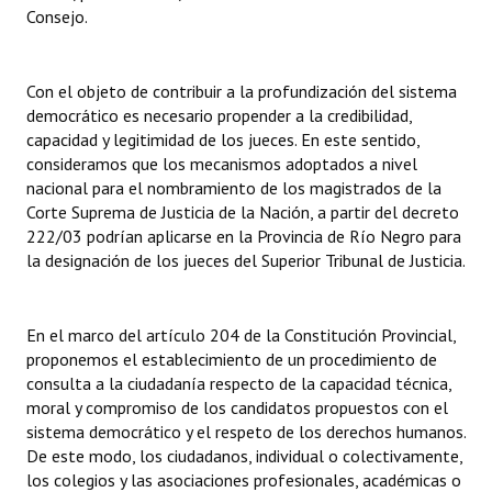
INSTITUCIONAL
Consejo.
Antiguos Pobladores
Con el objeto de contribuir a la profundización del sistema
Noticias Destacadas
democrático es necesario propender a la credibilidad,
capacidad y legitimidad de los jueces. En este sentido,
Registros y Distinciones
consideramos que los mecanismos adoptados a nivel
nacional para el nombramiento de los magistrados de la
Datos Históricos
Corte Suprema de Justicia de la Nación, a partir del decreto
222/03 podrían aplicarse en la Provincia de Río Negro para
Premio al Mérito - Registro
la designación de los jueces del Superior Tribunal de Justicia.
Audiencias Públicas - Registro
En el marco del artículo 204 de la Constitución Provincial,
Mujeres que Dejaron Huellas - Registro
proponemos el establecimiento de un procedimiento de
Periodistas Decanos - Registro
consulta a la ciudadanía respecto de la capacidad técnica,
moral y compromiso de los candidatos propuestos con el
Ciudadano Ilustre - Registro
sistema democrático y el respeto de los derechos humanos.
De este modo, los ciudadanos, individual o colectivamente,
Banca del Vecino - Registro
los colegios y las asociaciones profesionales, académicas o