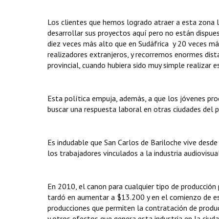
Los clientes que hemos logrado atraer a esta zona l
desarrollar sus proyectos aquí pero no están dispue
diez veces más alto que en Sudáfrica y 20 veces m
realizadores extranjeros, y recorremos enormes dist
provincial, cuando hubiera sido muy simple realizar e
Esta política empuja, además, a que los jóvenes prod
buscar una respuesta laboral en otras ciudades del p
Es indudable que San Carlos de Bariloche vive desde
los trabajadores vinculados a la industria audiovisua
En 2010, el canon para cualquier tipo de producción
tardó en aumentar a $13.200 y en el comienzo de es
producciones que permiten la contratación de produc
y otros efectos que genera esta industria en la ciuda