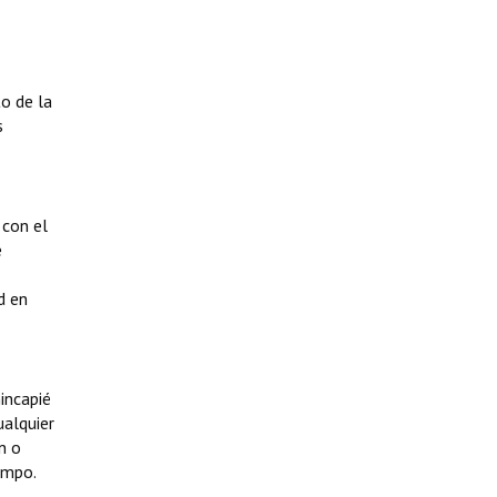
o de la
s
 con el
e
d en
incapié
ualquier
n o
empo.