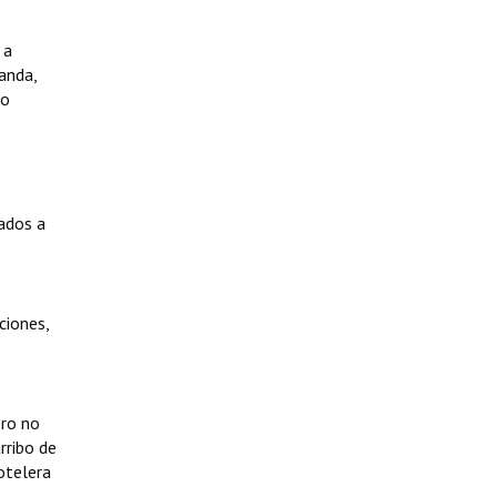
 a
anda,
 o
gados a
ciones,
ero no
rribo de
otelera