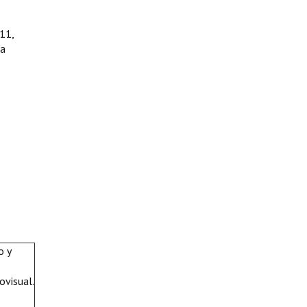
011,
ca
o y
ovisual.