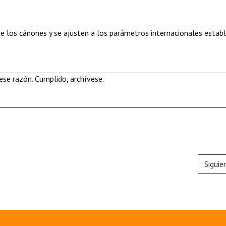
de los cánones y se ajusten a los parámetros internacionales estab
se razón. Cumplido, archívese.
Siguie