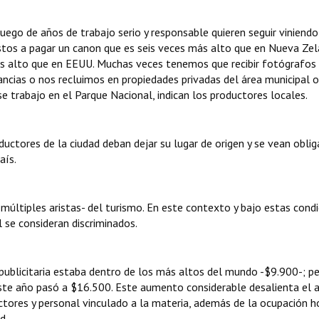
uego de años de trabajo serio y responsable quieren seguir viniendo
stos a pagar un canon que es seis veces más alto que en Nueva Zel
ás alto que en EEUU. Muchas veces tenemos que recibir fotógrafos
ancias o nos recluimos en propiedades privadas del área municipal o
se trabajo en el Parque Nacional, indican los productores locales.
uctores de la ciudad deban dejar su lugar de origen y se vean obli
aís.
 múltiples aristas- del turismo. En este contexto y bajo estas condi
l se consideran discriminados.
 publicitaria estaba dentro de los más altos del mundo -$9.900-; p
te año pasó a $16.500. Este aumento considerable desalienta el a
tores y personal vinculado a la materia, además de la ocupación h
d.