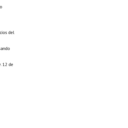
to
cios del
esando
. 12 de