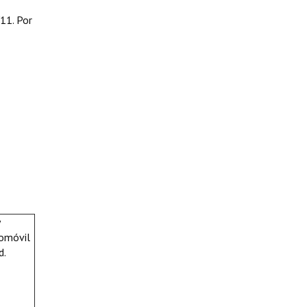
11. Por
tomóvil
d.