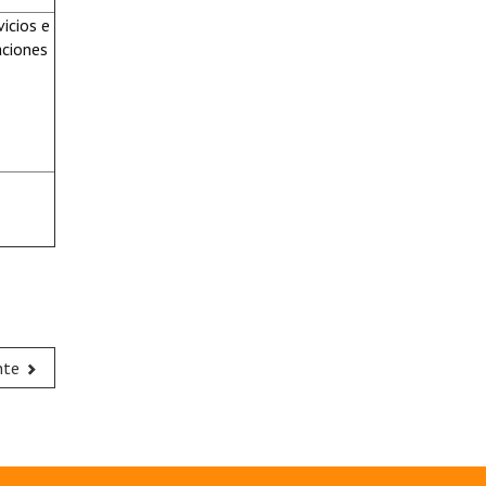
icios e
aciones
nte