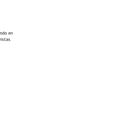
endo en
istas.