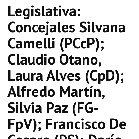
Legislativa:
INSTITUCIONAL
Antiguos Pobladores
Concejales Silvana
Noticias Destacadas
Camelli (PCcP);
Registros y Distinciones
Claudio Otano,
Datos Históricos
Laura Alves (CpD);
Premio al Mérito - Registro
Audiencias Públicas - Registro
Alfredo Martín,
Mujeres que Dejaron Huellas - Registro
Silvia Paz (FG-
Periodistas Decanos - Registro
FpV); Francisco De
Ciudadano Ilustre - Registro
Banca del Vecino - Registro