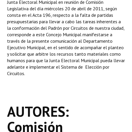
Junta Electoral Municipal en reunión de Comisión
Legislativa del día miércoles 20 de abril de 2011, según
Dictámenes Asesoría Letrada
consta en el Acta 196, respecto a la falta de partidas
presupuestarias para llevar a cabo las tareas inherentes a
Actas de Sesión
la conformación del Padrón por Circuitos de nuestra ciudad,
corresponde a este Concejo Municipal manifestarse a
Informes de Unidad Coordinadora
través de la presente comunicación al Departamento
Ejecutivo Municipal, en el sentido de acompañar el planteo
Ejecución Presupuestaria
y solicitar que arbitre los recursos tanto materiales como
humanos para que la Junta Electoral Municipal pueda llevar
Actas de Audiencias Públicas
adelante e implementar el Sistema de Elección por
Circuitos.
NORMATIVA
Comunicaciones
Declaraciones
AUTORES:
Resoluciones
Comisión
Resoluciones de Presidencia