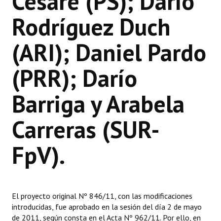
Cesare (PS); Darío
Huéspedes de Honor - Registro
Rodríguez Duch
Antiguos Pobladores - Registro
(ARI); Daniel Pardo
Reconocimientos - Registro
(PRR); Darío
Bariloche, Municipio intercultural
Entrega de distinciones
Barriga y Arabela
REFORMA DE LA CARTA ORGÁNICA
Carreras (SUR-
FpV).
El proyecto original Nº 846/11, con las modificaciones
introducidas, fue aprobado en la sesión del día 2 de mayo
de 2011, según consta en el Acta Nº 962/11. Por ello, en