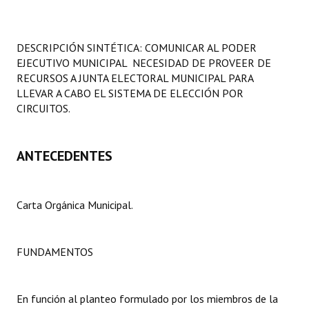
Programas
LEGISLACIÓN
DESCRIPCIÓN SINTÉTICA: COMUNICAR AL PODER
EJECUTIVO MUNICIPAL NECESIDAD DE PROVEER DE
Constitución Nacional
RECURSOS A JUNTA ELECTORAL MUNICIPAL PARA
LLEVAR A CABO EL SISTEMA DE ELECCIÓN POR
Constitución Provincial
CIRCUITOS.
Carta Orgánica 2007
ANTECEDENTES
Reglamento Interno
Digesto
Carta Orgánica Municipal.
Organigrama
DOCUMENTOS
FUNDAMENTOS
Informes de Gestión
En función al planteo formulado por los miembros de la
Proyectos Presentados