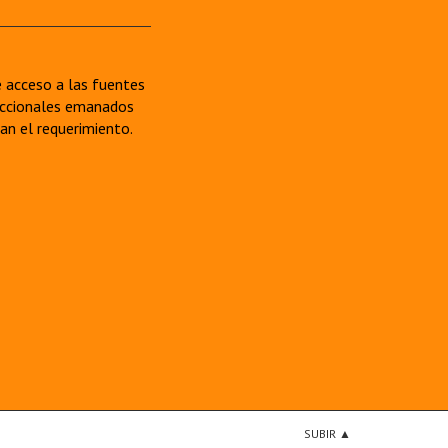
re acceso a las fuentes
sdiccionales emanados
van el requerimiento.
SUBIR ▲