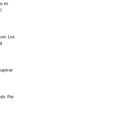
no es
l
son. Los
ad
superar
do. Por