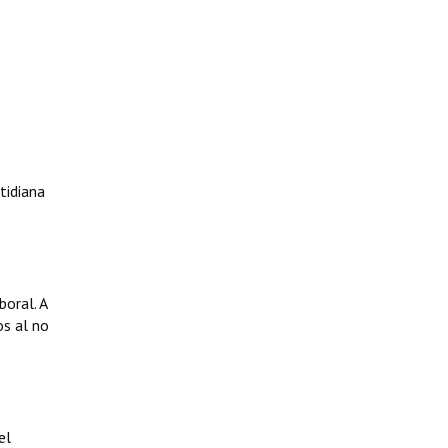
tidiana
boral. A
os al no
el