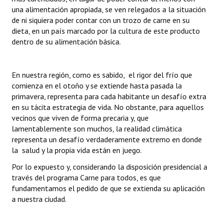
una alimentación apropiada, se ven relegados a la situación
Huéspedes de Honor - Registro
de ni siquiera poder contar con un trozo de carne en su
Antiguos Pobladores - Registro
dieta, en un país marcado por la cultura de este producto
dentro de su alimentación básica.
Reconocimientos - Registro
Bariloche, Municipio intercultural
En nuestra región, como es sabido, el rigor del frío que
comienza en el otoño y se extiende hasta pasada la
Entrega de distinciones
primavera, representa para cada habitante un desafío extra
en su tácita estrategia de vida. No obstante, para aquellos
REFORMA DE LA CARTA ORGÁNICA
vecinos que viven de forma precaria y, que
lamentablemente son muchos, la realidad climática
representa un desafío verdaderamente extremo en donde
la salud y la propia vida están en juego.
Por lo expuesto y, considerando la disposición presidencial a
través del programa Carne para todos, es que
fundamentamos el pedido de que se extienda su aplicación
a nuestra ciudad.