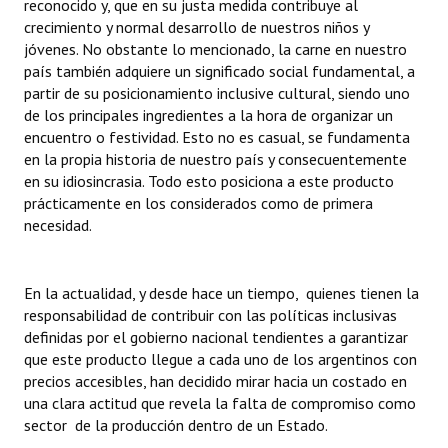
reconocido y, que en su justa medida contribuye al
crecimiento y normal desarrollo de nuestros niños y
Dictámenes Asesoría Letrada
jóvenes. No obstante lo mencionado, la carne en nuestro
país también adquiere un significado social fundamental, a
Actas de Sesión
partir de su posicionamiento inclusive cultural, siendo uno
de los principales ingredientes a la hora de organizar un
Informes de Unidad Coordinadora
encuentro o festividad. Esto no es casual, se fundamenta
en la propia historia de nuestro país y consecuentemente
Ejecución Presupuestaria
en su idiosincrasia. Todo esto posiciona a este producto
prácticamente en los considerados como de primera
Actas de Audiencias Públicas
necesidad.
NORMATIVA
En la actualidad, y desde hace un tiempo, quienes tienen la
Comunicaciones
responsabilidad de contribuir con las políticas inclusivas
Declaraciones
definidas por el gobierno nacional tendientes a garantizar
que este producto llegue a cada uno de los argentinos con
Resoluciones
precios accesibles, han decidido mirar hacia un costado en
una clara actitud que revela la falta de compromiso como
Resoluciones de Presidencia
sector de la producción dentro de un Estado.