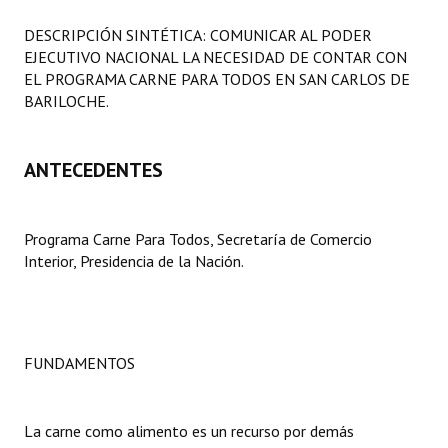
Programas
DESCRIPCIÓN SINTÉTICA: COMUNICAR AL PODER
EJECUTIVO NACIONAL LA NECESIDAD DE CONTAR CON
LEGISLACIÓN
EL PROGRAMA CARNE PARA TODOS EN SAN CARLOS DE
BARILOCHE.
Constitución Nacional
Constitución Provincial
ANTECEDENTES
Carta Orgánica 2007
Reglamento Interno
Programa Carne Para Todos, Secretaría de Comercio
Interior, Presidencia de la Nación.
Digesto
Organigrama
DOCUMENTOS
FUNDAMENTOS
Informes de Gestión
La carne como alimento es un recurso por demás
Proyectos Presentados