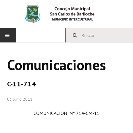
INICIO
Comunicaciones
CONCEJO
Bloques Políticos
C-11-714
Integrantes del Concejo
03 Junio 2011
Comisiones Permanentes
COMUNICACIÓN N° 714-CM-11
Comisiones Especiales
Concejales Mandato Cumplido