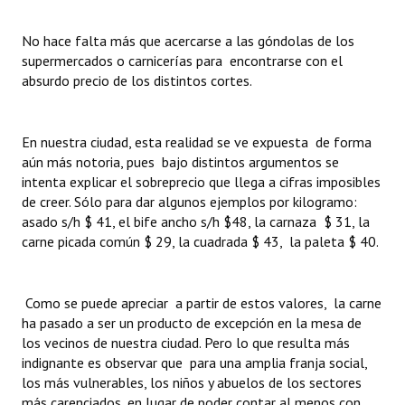
INSTITUCIONAL
No hace falta más que acercarse a las góndolas de los
Antiguos Pobladores
supermercados o carnicerías para encontrarse con el
absurdo precio de los distintos cortes.
Noticias Destacadas
Registros y Distinciones
En nuestra ciudad, esta realidad se ve expuesta de forma
aún más notoria, pues bajo distintos argumentos se
Datos Históricos
intenta explicar el sobreprecio que llega a cifras imposibles
de creer. Sólo para dar algunos ejemplos por kilogramo:
Premio al Mérito - Registro
asado s/h $ 41, el bife ancho s/h $48, la carnaza $ 31, la
Audiencias Públicas - Registro
carne picada común $ 29, la cuadrada $ 43, la paleta $ 40.
Mujeres que Dejaron Huellas - Registro
Como se puede apreciar a partir de estos valores, la carne
Periodistas Decanos - Registro
ha pasado a ser un producto de excepción en la mesa de
los vecinos de nuestra ciudad. Pero lo que resulta más
Ciudadano Ilustre - Registro
indignante es observar que para una amplia franja social,
los más vulnerables, los niños y abuelos de los sectores
Banca del Vecino - Registro
más carenciados, en lugar de poder contar al menos con