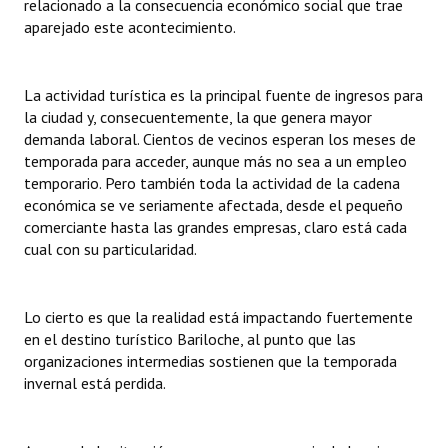
relacionado a la consecuencia económico social que trae
Huéspedes de Honor - Registro
aparejado este acontecimiento.
Antiguos Pobladores - Registro
La actividad turística es la principal fuente de ingresos para
Reconocimientos - Registro
la ciudad y, consecuentemente, la que genera mayor
demanda laboral. Cientos de vecinos esperan los meses de
Bariloche, Municipio intercultural
temporada para acceder, aunque más no sea a un empleo
temporario. Pero también toda la actividad de la cadena
Entrega de distinciones
económica se ve seriamente afectada, desde el pequeño
comerciante hasta las grandes empresas, claro está cada
REFORMA DE LA CARTA ORGÁNICA
cual con su particularidad.
Lo cierto es que la realidad está impactando fuertemente
en el destino turístico Bariloche, al punto que las
organizaciones intermedias sostienen que la temporada
invernal está perdida.