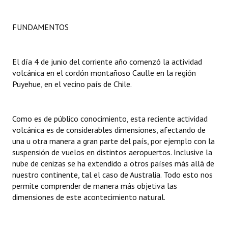
Dictámenes Asesoría Letrada
FUNDAMENTOS
Actas de Sesión
El día 4 de junio del corriente año comenzó la actividad
Informes de Unidad Coordinadora
volcánica en el cordón montañoso Caulle en la región
Ejecución Presupuestaria
Puyehue, en el vecino país de Chile.
Actas de Audiencias Públicas
Como es de público conocimiento, esta reciente actividad
NORMATIVA
volcánica es de considerables dimensiones, afectando de
una u otra manera a gran parte del país, por ejemplo con la
Comunicaciones
suspensión de vuelos en distintos aeropuertos. Inclusive la
nube de cenizas se ha extendido a otros países más allá de
Declaraciones
nuestro continente, tal el caso de Australia. Todo esto nos
permite comprender de manera más objetiva las
Resoluciones
dimensiones de este acontecimiento natural.
Resoluciones de Presidencia