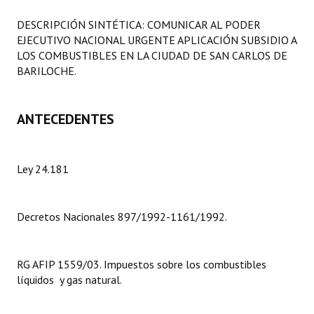
Programas
DESCRIPCIÓN SINTÉTICA: COMUNICAR AL PODER
EJECUTIVO NACIONAL URGENTE APLICACIÓN SUBSIDIO A
LEGISLACIÓN
LOS COMBUSTIBLES EN LA CIUDAD DE SAN CARLOS DE
BARILOCHE.
Constitución Nacional
Constitución Provincial
ANTECEDENTES
Carta Orgánica 2007
Reglamento Interno
Ley 24.181
Digesto
Decretos Nacionales 897/1992-1161/1992.
Organigrama
DOCUMENTOS
RG AFIP 1559/03. Impuestos sobre los combustibles
líquidos y gas natural.
Informes de Gestión
Proyectos Presentados