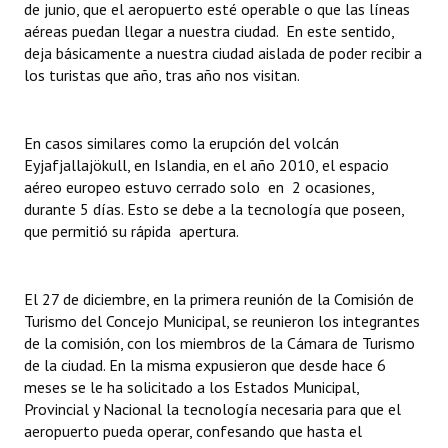
de junio, que el aeropuerto esté operable o que las líneas
Huéspedes de Honor - Registro
aéreas puedan llegar a nuestra ciudad. En este sentido,
deja básicamente a nuestra ciudad aislada de poder recibir a
Antiguos Pobladores - Registro
los turistas que año, tras año nos visitan.
Reconocimientos - Registro
En casos similares como la erupción del volcán
Bariloche, Municipio intercultural
Eyjafjallajökull, en Islandia, en el año 2010, el espacio
Entrega de distinciones
aéreo europeo estuvo cerrado solo en 2 ocasiones,
durante 5 días. Esto se debe a la tecnología que poseen,
REFORMA DE LA CARTA ORGÁNICA
que permitió su rápida apertura.
El 27 de diciembre, en la primera reunión de la Comisión de
Turismo del Concejo Municipal, se reunieron los integrantes
de la comisión, con los miembros de la Cámara de Turismo
de la ciudad. En la misma expusieron que desde hace 6
meses se le ha solicitado a los Estados Municipal,
Provincial y Nacional la tecnología necesaria para que el
aeropuerto pueda operar, confesando que hasta el