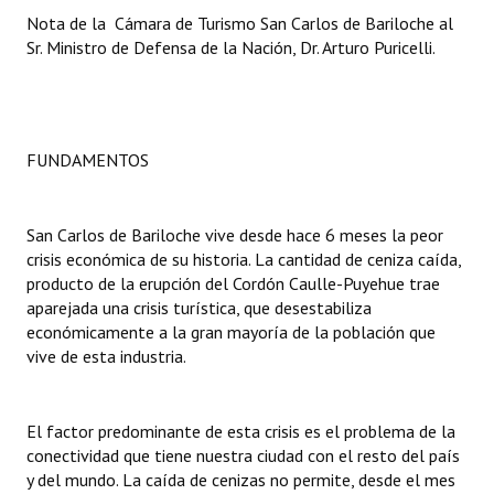
INSTITUCIONAL
Nota de la Cámara de Turismo San Carlos de Bariloche al
Sr. Ministro de Defensa de la Nación, Dr. Arturo Puricelli.
Antiguos Pobladores
Noticias Destacadas
Registros y Distinciones
FUNDAMENTOS
Datos Históricos
San Carlos de Bariloche vive desde hace 6 meses la peor
Premio al Mérito - Registro
crisis económica de su historia. La cantidad de ceniza caída,
producto de la erupción del Cordón Caulle-Puyehue trae
Audiencias Públicas - Registro
aparejada una crisis turística, que desestabiliza
económicamente a la gran mayoría de la población que
Mujeres que Dejaron Huellas - Registro
vive de esta industria.
Periodistas Decanos - Registro
Ciudadano Ilustre - Registro
El factor predominante de esta crisis es el problema de la
conectividad que tiene nuestra ciudad con el resto del país
Banca del Vecino - Registro
y del mundo. La caída de cenizas no permite, desde el mes