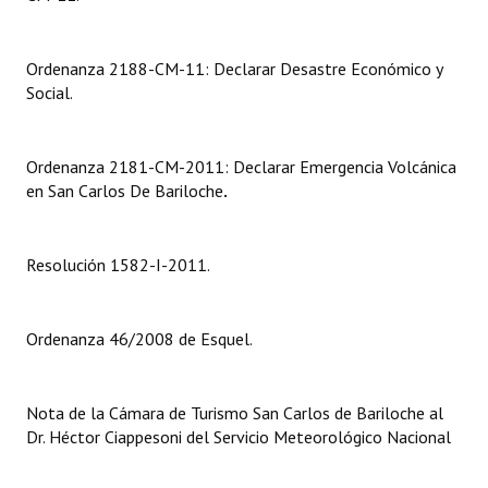
Dictámenes Asesoría Letrada
Ordenanza 2188-CM-11: Declarar Desastre Económico y
Actas de Sesión
Social.
Informes de Unidad Coordinadora
Ordenanza 2181-CM-2011: Declarar Emergencia Volcánica
Ejecución Presupuestaria
en San Carlos De Bariloche
.
Actas de Audiencias Públicas
Resolución 1582-I-2011.
NORMATIVA
Comunicaciones
Ordenanza 46/2008 de Esquel.
Declaraciones
Resoluciones
Nota de la Cámara de Turismo San Carlos de Bariloche al
Dr. Héctor Ciappesoni del Servicio Meteorológico Nacional
Resoluciones de Presidencia