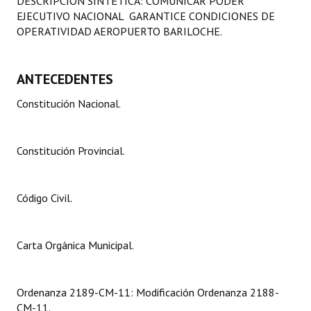
DESCRIPCIÓN SINTÉTICA: COMUNICAR PODER
Programas
EJECUTIVO NACIONAL GARANTICE CONDICIONES DE
OPERATIVIDAD AEROPUERTO BARILOCHE.
LEGISLACIÓN
ANTECEDENTES
Constitución Nacional
Constitución Nacional.
Constitución Provincial
Carta Orgánica 2007
Constitución Provincial.
Reglamento Interno
Digesto
Código Civil.
Organigrama
Carta Orgánica Municipal.
DOCUMENTOS
Informes de Gestión
Ordenanza 2189-CM-11: Modificación Ordenanza 2188-
CM-11.
Proyectos Presentados