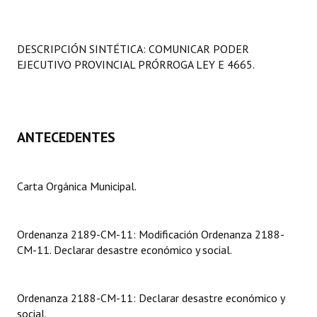
Programas
LEGISLACIÓN
DESCRIPCIÓN SINTÉTICA: COMUNICAR PODER
EJECUTIVO PROVINCIAL PRÓRROGA LEY E 4665.
Constitución Nacional
Constitución Provincial
ANTECEDENTES
Carta Orgánica 2007
Reglamento Interno
Carta Orgánica Municipal.
Digesto
Organigrama
Ordenanza 2189-CM-11: Modificación Ordenanza 2188-
CM-11. Declarar desastre económico y social.
DOCUMENTOS
Informes de Gestión
Ordenanza 2188-CM-11: Declarar desastre económico y
social.
Proyectos Presentados