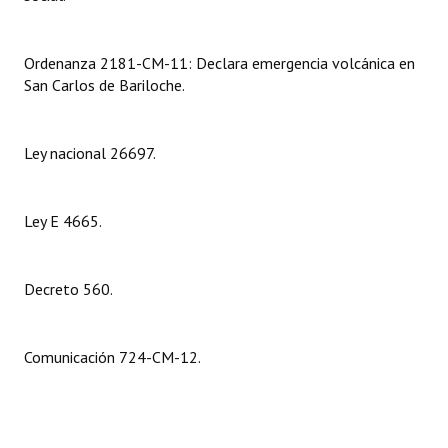
Dictámenes Asesoría Letrada
Ordenanza 2181-CM-11: Declara emergencia volcánica en
Actas de Sesión
San Carlos de Bariloche.
Informes de Unidad Coordinadora
Ley nacional 26697.
Ejecución Presupuestaria
Actas de Audiencias Públicas
Ley E 4665.
NORMATIVA
Decreto 560.
Comunicaciones
Declaraciones
Comunicación 724-CM-12.
Resoluciones
Resoluciones de Presidencia