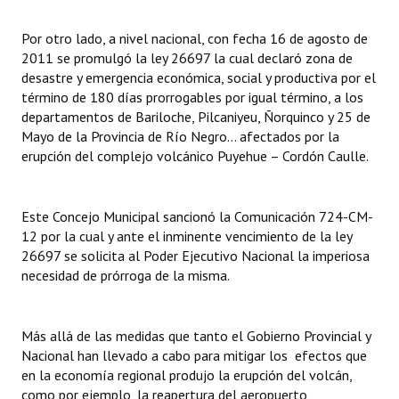
Huéspedes de Honor - Registro
Por otro lado, a nivel nacional, con fecha 16 de agosto de
Antiguos Pobladores - Registro
2011 se promulgó la ley 26697 la cual declaró zona de
desastre y emergencia económica, social y productiva por el
Reconocimientos - Registro
término de 180 días prorrogables por igual término, a los
departamentos de Bariloche, Pilcaniyeu, Ñorquinco y 25 de
Bariloche, Municipio intercultural
Mayo de la Provincia de Río Negro... afectados por la
erupción del complejo volcánico Puyehue – Cordón Caulle.
Entrega de distinciones
REFORMA DE LA CARTA ORGÁNICA
Este Concejo Municipal sancionó la Comunicación 724-CM-
12 por la cual y ante el inminente vencimiento de la ley
26697 se solicita al Poder Ejecutivo Nacional la imperiosa
necesidad de prórroga de la misma.
Más allá de las medidas que tanto el Gobierno Provincial y
Nacional han llevado a cabo para mitigar los efectos que
en la economía regional produjo la erupción del volcán,
como por ejemplo, la reapertura del aeropuerto