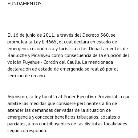
FUNDAMENTOS
INSTITUCIONAL
Antiguos Pobladores
Noticias Destacadas
El 16 de junio de 2011, a través del Decreto 560, se
promulga la Ley E 4665, el cual declara en estado de
Registros y Distinciones
emergencia económica y turística a los Departamentos de
Bariloche y Picaniyeu como consecuencia de la erupción del
Datos Históricos
volcán Puyehue - Cordón del Caulle. La mencionada
declaración de estado de emergencia se realizó por el
Premio al Mérito - Registro
término de un año.
Audiencias Públicas - Registro
Mujeres que Dejaron Huellas - Registro
Asimismo, la ley faculta al Poder Ejecutivo Provincial, a que
arbitre las medidas que considere pertinentes a fin de
Periodistas Decanos - Registro
atender las demandas derivadas de la situación de
emergencia y conceder beneficios tributarios, totales o
Ciudadano Ilustre - Registro
parciales, a los contribuyentes de las distintas localidades
según corresponda.
Banca del Vecino - Registro