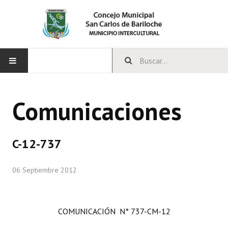
INICIO
Comunicaciones
CONCEJO
Bloques Políticos
C-12-737
Integrantes del Concejo
06 Septiembre 2012
Comisiones Permanentes
Comisiones Especiales
COMUNICACIÓN N° 737-CM-12
Concejales Mandato Cumplido