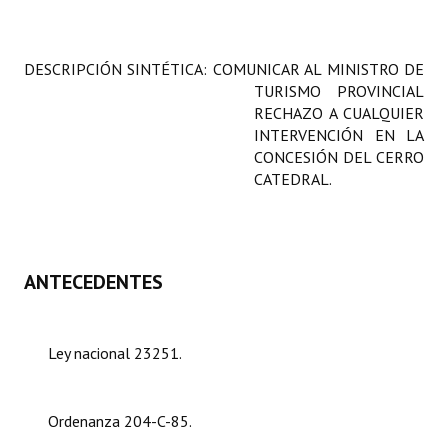
Programas
LEGISLACIÓN
DESCRIPCIÓN SINTÉTICA: COMUNICAR AL MINISTRO DE
TURISMO PROVINCIAL
Constitución Nacional
RECHAZO A CUALQUIER
INTERVENCIÓN EN LA
Constitución Provincial
CONCESIÓN DEL CERRO
CATEDRAL.
Carta Orgánica 2007
Reglamento Interno
Digesto
ANTECEDENTES
Organigrama
Ley nacional 23251.
DOCUMENTOS
Informes de Gestión
Ordenanza 204-C-85.
Proyectos Presentados