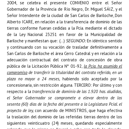
2004, se celebra el presente CONVENIO entre el Señor
Gobernador de la Provincia de Río Negro, Dr. Miguel SÁIZ, y el
Señor Intendente de la ciudad de San Carlos de Bariloche, Don
Alberto ICARE, en relación a la transferencia de dominio de las
tierras conforme fueran cedidas a la Pcia. mediante el dictado
de la Ley Nacional 23251 en favor de la Municipalidad de
SEGUNDO:
Bariloche y manifiestan que: (…)
En idéntico sentido
y continuando con su vocación de trasladar definitivamente a
San Carlos de Bariloche el área Cerro Catedral y en relación a la
adecuación contractual del contrato de concesión de obra
pública de la Licitación Pública Nº 01-92,
la Pcia.
ha asumido el
compromiso
de transferir la titularidad del contrato referido, en un
plazo no mayor a 24 meses,
habiendo sido aceptado por la
concesionaria, sin restricción alguna. TERCERO: Por último y con
respecto a la
transferencia de dominio de las 1.920 has. aludidas,
el Señor Gobernador se compromete a elevar dentro de los
sesenta (60) días de la fecha del presente a la Legislatura Pcial. el
proyecto de ley,
con acuerdo de MINISTROS, que haga efectiva
la traslación del dominio de las referidas tierras dentro de los
siguientes veinticuatro (24) meses, quedando especialmente