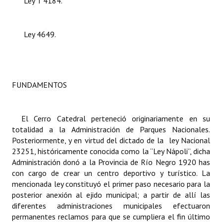
Ley T 4184.
INSTITUCIONAL
Antiguos Pobladores
Ley 4649.
Noticias Destacadas
Registros y Distinciones
FUNDAMENTOS
Datos Históricos
Premio al Mérito - Registro
El Cerro Catedral perteneció originariamente en su
totalidad a la Administración de Parques Nacionales.
Audiencias Públicas - Registro
Posteriormente, y en virtud del dictado de la ley Nacional
23251, históricamente conocida como la “Ley Nápoli”, dicha
Mujeres que Dejaron Huellas - Registro
Administración donó a la Provincia de Río Negro 1920 has
Periodistas Decanos - Registro
con cargo de crear un centro deportivo y turístico. La
mencionada ley constituyó el primer paso necesario para la
Ciudadano Ilustre - Registro
posterior anexión al ejido municipal; a partir de allí las
diferentes administraciones municipales efectuaron
Banca del Vecino - Registro
permanentes reclamos para que se cumpliera el fin último