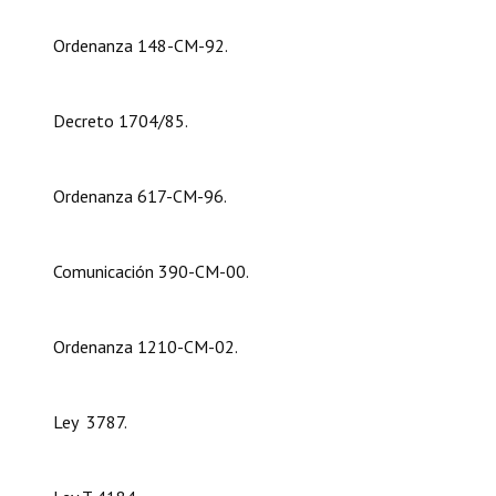
Dictámenes Asesoría Letrada
Ordenanza 148-CM-92.
Actas de Sesión
Decreto 1704/85.
Informes de Unidad Coordinadora
Ejecución Presupuestaria
Ordenanza 617-CM-96.
Actas de Audiencias Públicas
Comunicación 390-CM-00.
NORMATIVA
Comunicaciones
Ordenanza 1210-CM-02.
Declaraciones
Resoluciones
Ley 3787.
Resoluciones de Presidencia