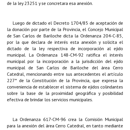
de la ley 23251 y se concretara esa anexión.
Huéspedes de Honor - Registro
Antiguos Pobladores - Registro
Luego de dictado el Decreto 1704/85 de aceptación de
la donación por parte de la Provincia, el Concejo Municipal
Reconocimientos - Registro
de San Carlos de Bariloche dicta la Ordenanza 204-C-85,
Bariloche, Municipio intercultural
por la que declara de interés esta anexión y solicita el
dictado de la ley respectiva de incorporación al ejido
Entrega de distinciones
municipal. La Ordenanza 148-CM-92 ratifica el interés
municipal por la incorporación a la jurisdicción del ejido
REFORMA DE LA CARTA ORGÁNICA
municipal de San Carlos de Bariloche del área Cerro
Catedral, mencionando entre sus antecedentes el artículo
227° de la Constitución de la Provincia, que expresa la
conveniencia de establecer el sistema de ejidos colindantes
sobre la base de la proximidad geográfica y posibilidad
efectiva de brindar los servicios municipales.
La Ordenanza
617-CM-96 crea la Comisión Municipal
para la anexión del área Cerro Catedral, en tanto mediante