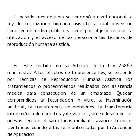
Dictámenes Asesoría Letrada
El pasado mes de junio se sancionó a nivel nacional la
ley de fertilización humana asistida la cual posee un
Actas de Sesión
carácter de orden público y tiene por objeto regular la
utilización y el acceso de las persona a las técnicas de
Informes de Unidad Coordinadora
reproducción humana asistida.
Ejecución Presupuestaria
Actas de Audiencias Públicas
En este sentido, en su Artículo 3 la Ley 26862
manifiesta: “A los efectos de la presente Ley, se entiende
NORMATIVA
por Técnicas de Reproducción Humana Asistida los
tratamientos o procedimientos realizados con asistencia
Comunicaciones
médica para consecución de un embarazo. Quedan
comprendidos la fecundación in vitro, la inseminación
Declaraciones
artificial, la transferencia de embriones, la transferencia
intratubárica de gametos y de zigotos, sin exclusión de las
Resoluciones
nuevas técnicas desarrolladas mediante avances técnicos
científicos, cuando ellas sean autorizadas por la Autoridad
Resoluciones de Presidencia
de Aplicación”.