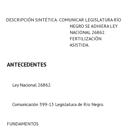
Programas
LEGISLACIÓN
DESCRIPCIÓN SINTÉTICA: COMUNICAR LEGISLATURA RÍO
NEGRO SE ADHIERA LEY
Constitución Nacional
NACIONAL 26862.
FERTILIZACIÓN
Constitución Provincial
ASISTIDA.
Carta Orgánica 2007
ANTECEDENTES
Reglamento Interno
Digesto
Ley Nacional 26862.
Organigrama
DOCUMENTOS
Comunicación 399-13 Legislatura de Río Negro.
Informes de Gestión
FUNDAMENTOS
Proyectos Presentados