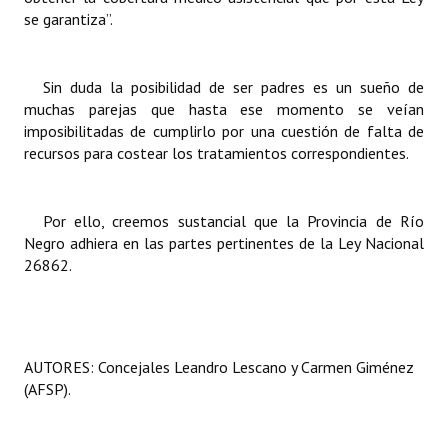
se garantiza”.
Huéspedes de Honor - Registro
Antiguos Pobladores - Registro
Sin duda la posibilidad de ser padres es un sueño de
Reconocimientos - Registro
muchas parejas que hasta ese momento se veían
imposibilitadas de cumplirlo por una cuestión de falta de
Bariloche, Municipio intercultural
recursos para costear los tratamientos correspondientes.
Entrega de distinciones
Por ello, creemos sustancial que la Provincia de Río
REFORMA DE LA CARTA ORGÁNICA
Negro adhiera en las partes pertinentes de la Ley Nacional
26862.
AUTORES: Concejales Leandro Lescano y Carmen Giménez
(AFSP).