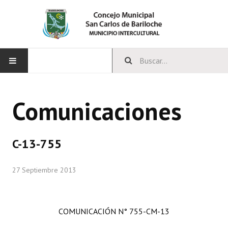
INICIO
Comunicaciones
CONCEJO
Bloques Políticos
C-13-755
Integrantes del Concejo
27 Septiembre 2013
Comisiones Permanentes
Comisiones Especiales
COMUNICACIÓN N° 755-CM-13
Concejales Mandato Cumplido