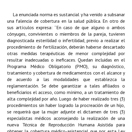
INSTITUCIONAL
La enunciada norma es sustancial y ha venido a subsanar
Antiguos Pobladores
una falencia de cobertura en la salud pública. En otro de
sus artículos expresa: “En caso de que alguno o ambos
Noticias Destacadas
cónyuges, convivientes o miembros de la pareja, tuvieren
diagnosticada esterilidad o infertilidad, previo a realizar el
Registros y Distinciones
procedimiento de fertilización, deberán haberse descartado
otras medidas terapéuticas de menor complejidad por
Datos Históricos
resultar inadecuadas o ineficaces. Quedan incluidas en el
Premio al Mérito - Registro
Programa Médico Obligatorio (PMO), su diagnóstico,
tratamiento y cobertura de medicamentos con el alcance y
Audiencias Públicas - Registro
de acuerdo a las modalidades que establezca la
reglamentación. Se debe garantizar a tales afiliados o
Mujeres que Dejaron Huellas - Registro
beneficiarios el acceso, como mínimo, a un tratamiento de
alta complejidad por año. Luego de haber realizado tres (3)
Periodistas Decanos - Registro
procedimientos sin haber logrado la procreación de un hijo,
se requerirá que la mujer adjunte el dictamen de tres (3)
Ciudadano Ilustre - Registro
especialistas médicos aconsejando la realización de una
nueva Técnica de Reproducción Humana Asistida para
Banca del Vecino - Registro
obtener la cobertura médico-asistencial que por esta Ley