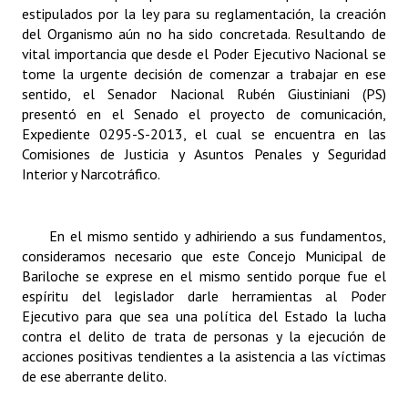
INSTITUCIONAL
estipulados por la ley para su reglamentación, la creación
del Organismo aún no ha sido concretada. Resultando de
vital importancia que desde el Poder Ejecutivo Nacional se
Antiguos Pobladores
tome la urgente decisión de comenzar a trabajar en ese
Noticias Destacadas
sentido, el Senador Nacional Rubén Giustiniani (PS)
presentó en el Senado el proyecto de comunicación,
Registros y Distinciones
Expediente 0295-S-2013, el cual se encuentra en las
Comisiones de Justicia y Asuntos Penales y Seguridad
Datos Históricos
Interior y Narcotráfico.
Premio al Mérito - Registro
En el mismo sentido y adhiriendo a sus fundamentos,
Audiencias Públicas - Registro
consideramos necesario que este Concejo Municipal de
Bariloche se exprese en el mismo sentido porque fue el
Mujeres que Dejaron Huellas - Registro
espíritu del legislador darle herramientas al Poder
Periodistas Decanos - Registro
Ejecutivo para que sea una política del Estado la lucha
contra el delito de trata de personas y la ejecución de
Ciudadano Ilustre - Registro
acciones positivas tendientes a la asistencia a las víctimas
de ese aberrante delito.
Banca del Vecino - Registro