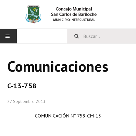
INICIO
Comunicaciones
CONCEJO
Bloques Políticos
C-13-758
Integrantes del Concejo
27 Septiembre 2013
Comisiones Permanentes
COMUNICACIÓN N° 758-CM-13
Comisiones Especiales
Concejales Mandato Cumplido