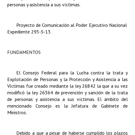
personas y asistencia a sus víctimas.
Dictámenes Asesoría Letrada
Actas de Sesión
Proyecto de Comunicación al Poder Ejecutivo Nacional
Expediente 295-S-13.
Informes de Unidad Coordinadora
Ejecución Presupuestaria
FUNDAMENTOS
Actas de Audiencias Públicas
El Consejo Federal para la Lucha contra la trata y
NORMATIVA
Explotación de Personas y la Protección y Asistencia a las
Víctimas fue creado mediante la ley 26842 la que a su vez
Comunicaciones
modificó la ley 26364 de prevención y sanción de la trata
de personas y asistencia a sus víctimas. El ámbito del
Declaraciones
mencionado Consejo es la Jefatura de Gabinete de
Ministros.
Resoluciones
Resoluciones de Presidencia
Debido a que a pesar de haberse cumplido los plazos