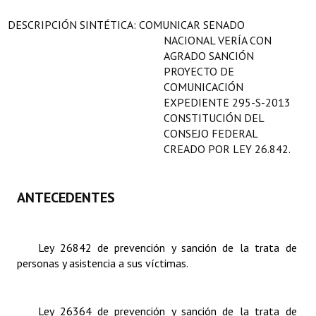
Programas
DESCRIPCIÓN SINTÉTICA: COMUNICAR SENADO
NACIONAL VERÍA CON
LEGISLACIÓN
AGRADO SANCIÓN
PROYECTO DE
Constitución Nacional
COMUNICACIÓN
EXPEDIENTE 295-S-2013
Constitución Provincial
CONSTITUCIÓN DEL
CONSEJO FEDERAL
Carta Orgánica 2007
CREADO POR LEY 26.842.
Reglamento Interno
Digesto
ANTECEDENTES
Organigrama
Ley 26842 de prevención y sanción de la trata de
DOCUMENTOS
personas y asistencia a sus víctimas.
Informes de Gestión
Ley 26364 de prevención y sanción de la trata de
Proyectos Presentados