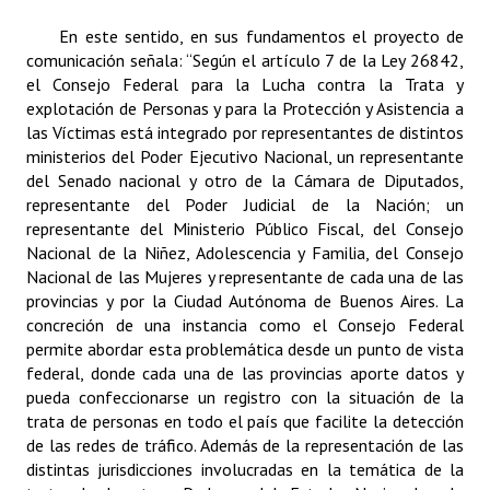
Huéspedes de Honor - Registro
En este sentido, en sus fundamentos el proyecto de
comunicación señala: “Según el artículo 7 de la Ley 26842,
Antiguos Pobladores - Registro
el Consejo Federal para la Lucha contra la Trata y
explotación de Personas y para la Protección y Asistencia a
Reconocimientos - Registro
las Víctimas está integrado por representantes de distintos
ministerios del Poder Ejecutivo Nacional, un representante
Bariloche, Municipio intercultural
del Senado nacional y otro de la Cámara de Diputados,
Entrega de distinciones
representante del Poder Judicial de la Nación; un
representante del Ministerio Público Fiscal, del Consejo
REFORMA DE LA CARTA ORGÁNICA
Nacional de la Niñez, Adolescencia y Familia, del Consejo
Nacional de las Mujeres y representante de cada una de las
provincias y por la Ciudad Autónoma de Buenos Aires. La
concreción de una instancia como el Consejo Federal
permite abordar esta problemática desde un punto de vista
federal, donde cada una de las provincias aporte datos y
pueda confeccionarse un registro con la situación de la
trata de personas en todo el país que facilite la detección
de las redes de tráfico. Además de la representación de las
distintas jurisdicciones involucradas en la temática de la