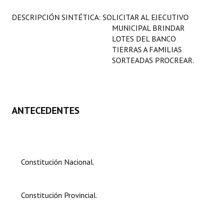
Programas
DESCRIPCIÓN SINTÉTICA: SOLICITAR AL EJECUTIVO
MUNICIPAL BRINDAR
LEGISLACIÓN
LOTES DEL BANCO
TIERRAS A FAMILIAS
Constitución Nacional
SORTEADAS PROCREAR.
Constitución Provincial
Carta Orgánica 2007
ANTECEDENTES
Reglamento Interno
Digesto
Organigrama
Constitución Nacional.
DOCUMENTOS
Constitución Provincial.
Informes de Gestión
Proyectos Presentados