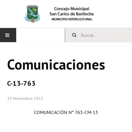
INICIO
Comunicaciones
CONCEJO
Bloques Políticos
C-13-763
Integrantes del Concejo
19 Noviembre 2013
Comisiones Permanentes
COMUNICACIÓN N° 763-CM-13
Comisiones Especiales
Concejales Mandato Cumplido