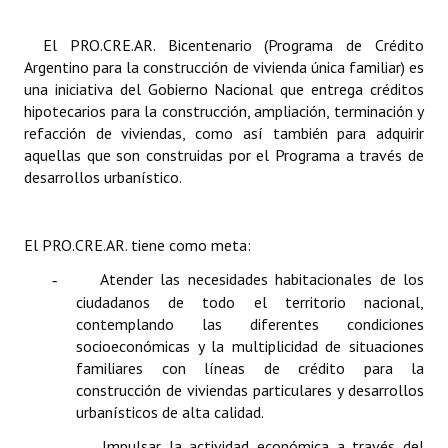
INSTITUCIONAL
El PRO.CRE.AR. Bicentenario (Programa de Crédito
Antiguos Pobladores
Argentino para la construcción de vivienda única familiar) es
una iniciativa del Gobierno Nacional que entrega créditos
Noticias Destacadas
hipotecarios para la construcción, ampliación, terminación y
refacción de viviendas, como así también para adquirir
Registros y Distinciones
aquellas que son construidas por el Programa a través de
desarrollos urbanístico.
Datos Históricos
Premio al Mérito - Registro
El PRO.CRE.AR. tiene como meta:
Audiencias Públicas - Registro
Atender las
necesidades habitacionales
de los
-
ciudadanos de todo el territorio nacional,
Mujeres que Dejaron Huellas - Registro
contemplando las diferentes condiciones
Periodistas Decanos - Registro
socioeconómicas y la multiplicidad de situaciones
familiares con líneas de crédito para la
Ciudadano Ilustre - Registro
construcción de viviendas particulares y desarrollos
urbanísticos de alta calidad.
Banca del Vecino - Registro
Impulsar la
actividad económica
a través del
-