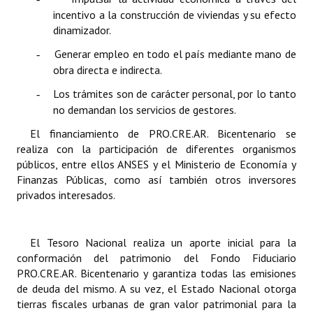
Huéspedes de Honor - Registro
incentivo a la construcción de viviendas y su efecto
dinamizador.
Antiguos Pobladores - Registro
Generar empleo
en todo el país mediante mano de
-
obra directa e indirecta.
Reconocimientos - Registro
Los trámites son de carácter personal, por lo tanto
-
Bariloche, Municipio intercultural
no demandan los servicios de gestores.
Entrega de distinciones
El financiamiento de PRO.CRE.AR. Bicentenario se
realiza con la participación de diferentes organismos
REFORMA DE LA CARTA ORGÁNICA
públicos, entre ellos ANSES y el Ministerio de Economía y
Finanzas Públicas, como así también otros inversores
privados interesados.
El Tesoro Nacional realiza un aporte inicial para la
conformación del patrimonio del Fondo Fiduciario
PRO.CRE.AR. Bicentenario y garantiza todas las emisiones
de deuda del mismo. A su vez, el Estado Nacional otorga
tierras fiscales urbanas de gran valor patrimonial para la