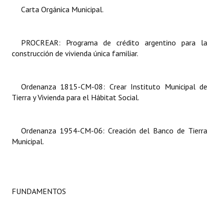
Carta Orgánica Municipal.
Dictámenes Asesoría Letrada
Actas de Sesión
PROCREAR: Programa de crédito argentino para la
construcción de vivienda única familiar.
Informes de Unidad Coordinadora
Ejecución Presupuestaria
Ordenanza 1815-CM-08: Crear Instituto Municipal de
Tierra y Vivienda para el Hábitat Social.
Actas de Audiencias Públicas
NORMATIVA
Ordenanza 1954-CM-06: Creación del Banco de Tierra
Municipal.
Comunicaciones
Declaraciones
Resoluciones
FUNDAMENTOS
Resoluciones de Presidencia